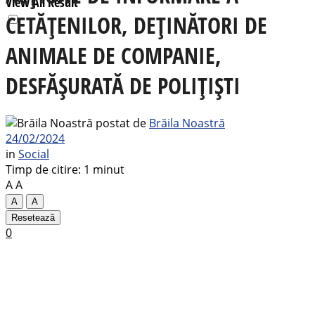
View All Result
CETĂȚENILOR, DEȚINĂTORI DE
ANIMALE DE COMPANIE,
DESFĂȘURATĂ DE POLIȚIȘTI
postat de
Brăila Noastră
24/02/2024
in
Social
Timp de citire: 1 minut
A
A
A
A
Resetează
0