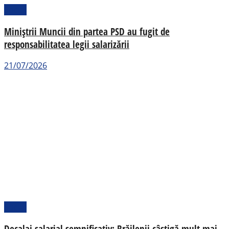
Social
Miniștrii Muncii din partea PSD au fugit de
responsabilitatea legii salarizării
21/07/2026
Social
Decalaj salarial semnificativ: Brăilenii câștigă mult mai