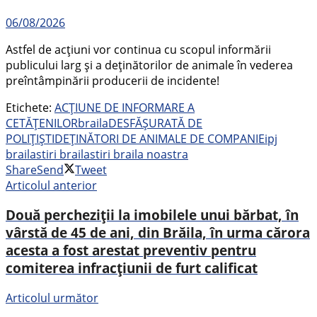
06/08/2026
Astfel de acțiuni vor continua cu scopul informării
publicului larg și a deținătorilor de animale în vederea
preîntâmpinării producerii de incidente!
Etichete:
ACȚIUNE DE INFORMARE A
CETĂȚENILOR
braila
DESFĂȘURATĂ DE
POLIȚIȘTI
DEȚINĂTORI DE ANIMALE DE COMPANIE
ipj
braila
stiri braila
stiri braila noastra
Share
Send
Tweet
Articolul anterior
Două percheziții la imobilele unui bărbat, în
vârstă de 45 de ani, din Brăila, în urma cărora
acesta a fost arestat preventiv pentru
comiterea infracțiunii de furt calificat
Articolul următor