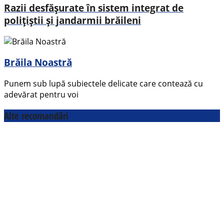
Razii desfășurate în sistem integrat de
polițiștii și jandarmii brăileni
Brăila Noastră
Punem sub lupă subiectele delicate care contează cu
adevărat pentru voi
Alte recomandări