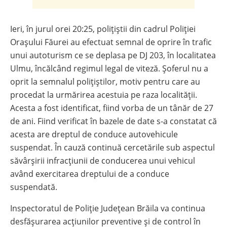
Ieri, în jurul orei 20:25, polițiștii din cadrul Poliției
Orașului Făurei au efectuat semnal de oprire în trafic
unui autoturism ce se deplasa pe DJ 203, în localitatea
Ulmu, încălcând regimul legal de viteză. Șoferul nu a
oprit la semnalul polițiștilor, motiv pentru care au
procedat la urmărirea acestuia pe raza localității.
Acesta a fost identificat, fiind vorba de un tânăr de 27
de ani. Fiind verificat în bazele de date s-a constatat că
acesta are dreptul de conduce autovehicule
suspendat. În cauză continuă cercetările sub aspectul
săvârșirii infracțiunii de conducerea unui vehicul
având exercitarea dreptului de a conduce
suspendată.
Inspectoratul de Poliție Județean Brăila va continua
desfășurarea acțiunilor preventive și de control în