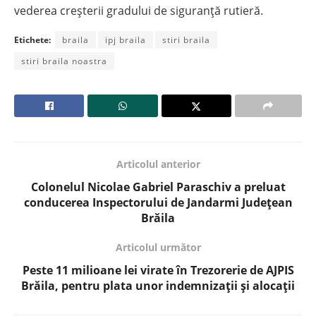
vederea creșterii gradului de siguranță rutieră.
Etichete:
braila
ipj braila
stiri braila
stiri braila noastra
Articolul anterior
Colonelul Nicolae Gabriel Paraschiv a preluat
conducerea Inspectorului de Jandarmi Județean
Brăila
Articolul următor
Peste 11 milioane lei virate în Trezorerie de AJPIS
Brăila, pentru plata unor indemnizații și alocații