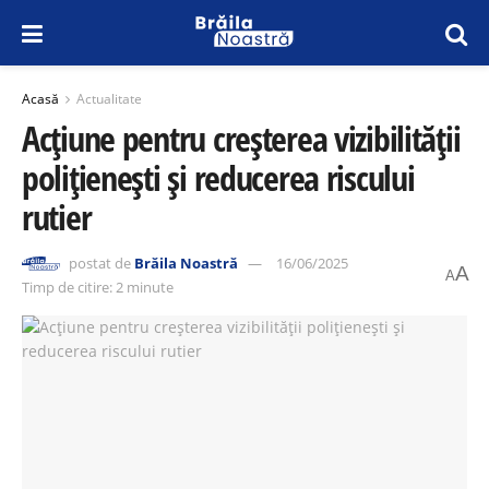
Acasă
Actualitate
Acțiune pentru creșterea vizibilității
polițienești și reducerea riscului
rutier
postat de
Brăila Noastră
16/06/2025
A
A
Timp de citire: 2 minute