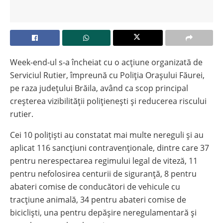
Week-end-ul s-a încheiat cu o acțiune organizată de
Serviciul Rutier, împreună cu Poliția Orașului Făurei,
pe raza județului Brăila, având ca scop principal
creșterea vizibilității polițienești și reducerea riscului
rutier.
Cei 10 polițiști au constatat mai multe nereguli și au
aplicat 116 sancțiuni contravenționale, dintre care 37
pentru nerespectarea regimului legal de viteză, 11
pentru nefolosirea centurii de siguranță, 8 pentru
abateri comise de conducători de vehicule cu
tracțiune animală, 34 pentru abateri comise de
bicicliști, una pentru depășire neregulamentară și