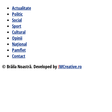
Actualitate
Politic
Social
Sport
Cultural
Opinii
Național
Pamflet
Contact
© Brăila Noastră. Developed by
I
MCreative.ro