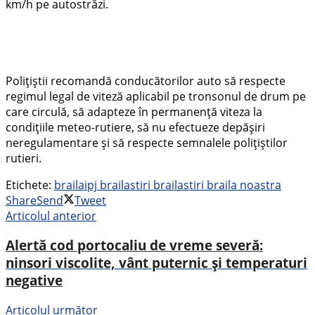
km/h pe autostrăzi.
Polițiștii recomandă conducătorilor auto să respecte
regimul legal de viteză aplicabil pe tronsonul de drum pe
care circulă, să adapteze în permanență viteza la
condițiile meteo-rutiere, să nu efectueze depășiri
neregulamentare și să respecte semnalele polițiștilor
rutieri.
Etichete:
braila
ipj braila
stiri braila
stiri braila noastra
Share
Send
Tweet
Articolul anterior
Alertă cod portocaliu de vreme severă:
ninsori viscolite, vânt puternic și temperaturi
negative
Articolul următor