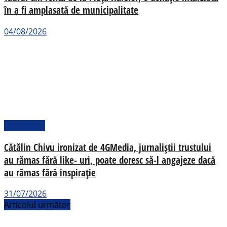
în a fi amplasată de municipalitate
04/08/2026
Actualitate
Cătălin Chivu ironizat de 4GMedia, jurnaliștii trustului
au rămas fără like- uri, poate doresc să-l angajeze dacă
au rămas fără inspirație
31/07/2026
Articolul următor