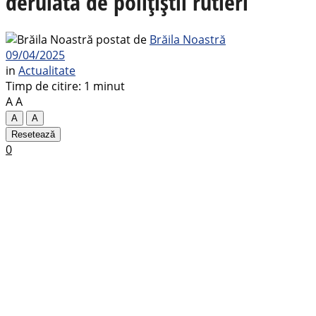
derulată de polițiștii rutieri
postat de
Brăila Noastră
09/04/2025
in
Actualitate
Timp de citire: 1 minut
A
A
A
A
Resetează
0