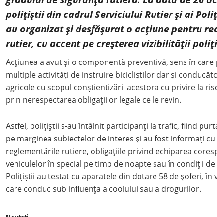
polițiștii din cadrul Serviciului Rutier și ai Pol
au organizat și desfășurat o acțiune pentru re
rutier, cu accent pe creșterea vizibilității poliț
Acțiunea a avut și o componentă preventivă, sens în care p
multiple activități de instruire bicicliștilor dar și conducăt
agricole cu scopul conștientizării acestora cu privire la ris
prin nerespectarea obligațiilor legale ce le revin.
Astfel, polițiștii s-au întâlnit participanți la trafic, fiind pur
pe marginea subiectelor de interes și au fost informați cu 
reglementările rutiere, obligațiile privind echiparea core
vehiculelor în special pe timp de noapte sau în condiții de 
Polițiștii au testat cu aparatele din dotare 58 de șoferi, în
care conduc sub influența alcoolului sau a drogurilor.