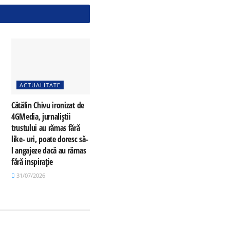
ACTUALITATE
Cătălin Chivu ironizat de
4GMedia, jurnaliștii
trustului au rămas fără
like- uri, poate doresc să-
l angajeze dacă au rămas
fără inspirație
31/07/2026