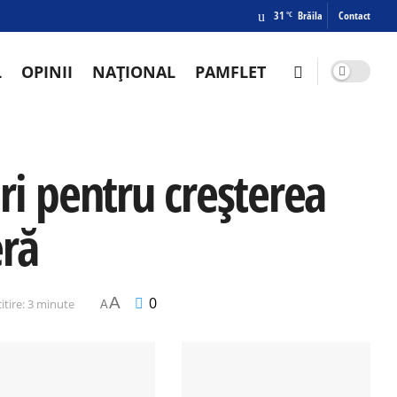
31
Brăila
Contact
°C
L
OPINII
NAȚIONAL
PAMFLET
ieri pentru creșterea
eră
A
0
itire: 3 minute
A