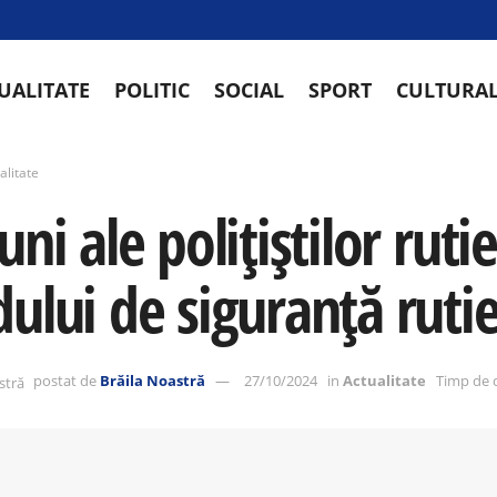
UALITATE
POLITIC
SOCIAL
SPORT
CULTURA
alitate
uni ale polițiștilor rut
dului de siguranță ruti
postat de
Brăila Noastră
27/10/2024
in
Actualitate
Timp de c