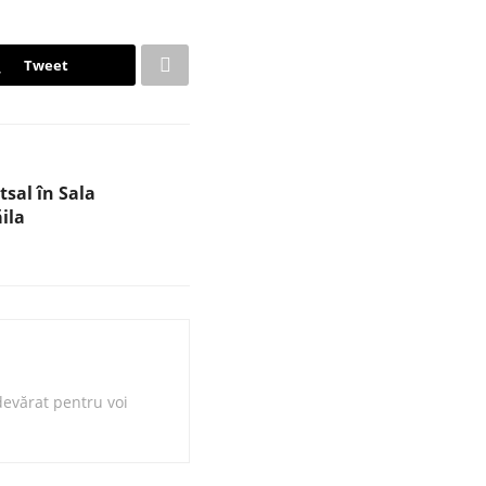
Tweet
tsal în Sala
ila
evărat pentru voi