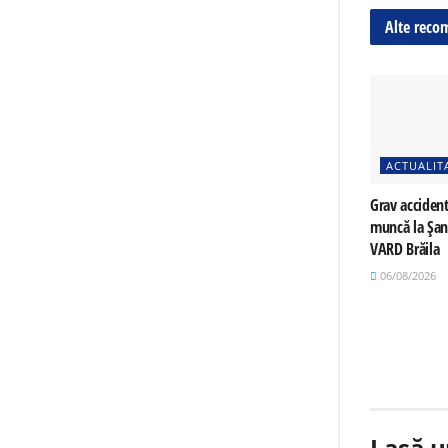
Alte reco
ACTUALIT
Grav accident
muncă la Șan
VARD Brăila
06/08/2026
Lasă u