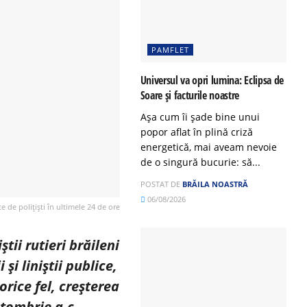
PAMFLET
Universul va opri lumina: Eclipsa de
Soare și facturile noastre
Așa cum îi șade bine unui
popor aflat în plină criză
energetică, mai aveam nevoie
de o singură bucurie: să...
POSTAT DE
BRĂILA NOASTRĂ
06/08/2026
e de polițiști în ultimele 24 de ore
tii rutieri brăileni
și liniștii publice,
orice fel, creșterea
tombrie a.c.,