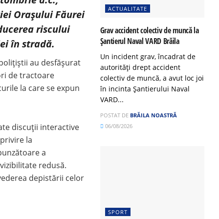
ACTUALITATE
iției Orașului Făurei
ducerea riscului
Grav accident colectiv de muncă la
Șantierul Naval VARD Brăila
iei în stradă.
Un incident grav, încadrat de
olițiștii au desfășurat
autorități drept accident
ori de tractoare
colectiv de muncă, a avut loc joi
curile la care se expun
în incinta Șantierului Naval
VARD...
POSTAT DE
BRĂILA NOASTRĂ
tate discuții interactive
06/08/2026
privire la
spunzătoare a
vizibilitate redusă.
 vederea depistării celor
SPORT