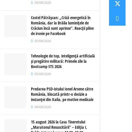
05/08/2026
Costel Pătrășcan: „Criză energetică în
România, dar la Brăila luminițele de
Crăciun încă sunt aprinse”. Reacții pline
de ironie pe Facebook
05/08/2026
Tehnologie de top, inteligență artificială
și pregătire militară: Primele zile la
Bootcamp STS 2026
05/08/2026
Predarea PSD-istului Ionel Arsene către
România, blocată printr-o decizie a
instanței din Italia, pe motive medicale
04/08/2026
15 august 2026 la Casa Tineretului
„Maratonul Resuscitării” – Ediția I,