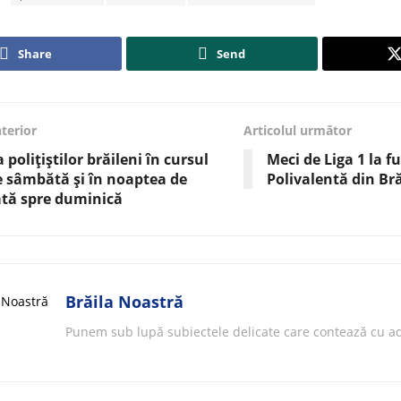
Share
Send
nterior
Articolul următor
 polițiștilor brăileni în cursul
Meci de Liga 1 la fu
de sâmbătă și în noaptea de
Polivalentă din Bră
tă spre duminică
Brăila Noastră
Punem sub lupă subiectele delicate care contează cu ad