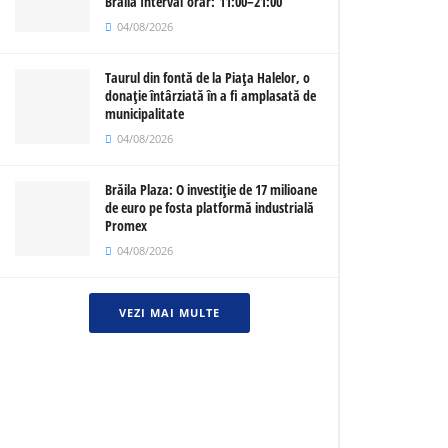
Brăila Interval orar: 11:00–21:00
04/08/2026
Taurul din fontă de la Piața Halelor, o
donație întârziată în a fi amplasată de
municipalitate
04/08/2026
Brăila Plaza: O investiție de 17 milioane
de euro pe fosta platformă industrială
Promex
04/08/2026
VEZI MAI MULTE