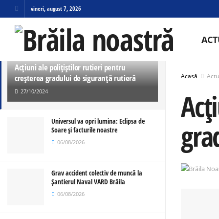
vineri, august 7, 2026
ULTIMELE
TRENDING
ACT
Acțiuni ale polițiștilor rutieri pentru
Acasă
Actu
creșterea gradului de siguranță rutieră
27/10/2024
Acți
Universul va opri lumina: Eclipsa de
gra
Soare și facturile noastre
06/08/2026
Grav accident colectiv de muncă la
Șantierul Naval VARD Brăila
06/08/2026