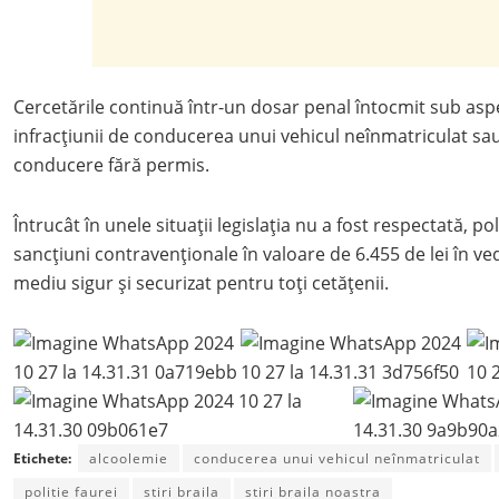
Cercetările continuă într-un dosar penal întocmit sub aspe
infracțiunii de conducerea unui vehicul neînmatriculat sau
conducere fără permis.
Întrucât în unele situații legislația nu a fost respectată, pol
sancțiuni contravenționale în valoare de 6.455 de lei în ve
mediu sigur și securizat pentru toți cetățenii.
Etichete:
alcoolemie
conducerea unui vehicul neînmatriculat
politie faurei
stiri braila
stiri braila noastra