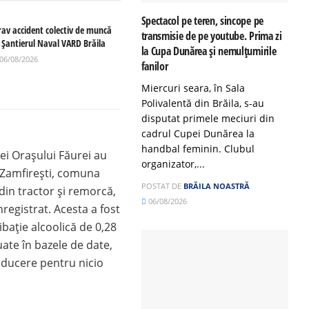
Spectacol pe teren, sincope pe
rav accident colectiv de muncă
transmisie de pe youtube. Prima zi
a Șantierul Naval VARD Brăila
la Cupa Dunărea și nemulțumirile
06/08/2026
fanilor
Miercuri seara, în Sala
Polivalentă din Brăila, s-au
disputat primele meciuri din
cadrul Cupei Dunărea la
handbal feminin. Clubul
ției Orașului Făurei au
organizator,...
a Zamfirești, comuna
POSTAT DE
BRĂILA NOASTRĂ
in tractor și remorcă,
06/08/2026
nregistrat. Acesta a fost
ibație alcoolică de 0,28
uate în bazele de date,
nducere pentru nicio