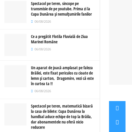
Spectacol pe teren, sincope pe
transmisie de pe youtube. Prima zi la
Cupa Dunărea și nemulțumirile fanilor
06/08/2026
Ce a pregătit Flotila Fluvială de Ziua
Marinei Române
06/08/2026
Un aparat de joacă amplasat pe faleza
Brăilei, este fixat periculos cu cioate de
lemn și carton, Dragomire, vezi că este
în curtea ta !!
06/08/2026
Spectacol pe teren, matematică bizară
la casa de bilete: Cupa Dunărea la
handbal aduce echipe de top la Brăila,
dar abonamentele nu oferă nicio
reducere