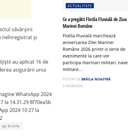
ACTUALITATE
Ce a pregătit Flotila Fluvială de Ziua
Marinei Române
ctul săvârșirii
Flotila Fluvială marchează
 neînregistrat și
aniversarea Zilei Marinei
Române 2026 printr-o serie de
evenimente la care vor
ițiștii au aplicat 16 de
participa marinari militari, nave
derea asigurării unui
militare...
POSTAT DE
BRĂILA NOASTRĂ
06/08/2026
ipj braila