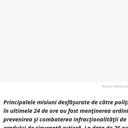
Acțiuni desfășurat
Principalele misiuni desfășurate de către polițiș
în ultimele 24 de ore au fost menținerea ordinii 
prevenirea și combaterea infracționalității de 
gradului de siguranță rutieră. La data de 26 oc