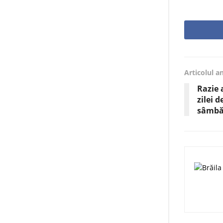
Articolul a
Razie a
zilei 
sâmbă