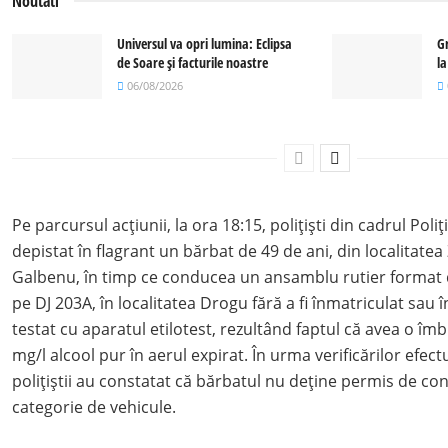
Noutati
Universul va opri lumina: Eclipsa
G
de Soare și facturile noastre
l
06/08/2026
Pe parcursul acțiunii, la ora 18:15, polițiști din cadrul Poli
depistat în flagrant un bărbat de 49 de ani, din localitate
Galbenu, în timp ce conducea un ansamblu rutier format d
pe DJ 203A, în localitatea Drogu fără a fi înmatriculat sau î
testat cu aparatul etilotest, rezultând faptul că avea o îmb
mg/l alcool pur în aerul expirat. În urma verificărilor efect
polițiștii au constatat că bărbatul nu deține permis de co
categorie de vehicule.