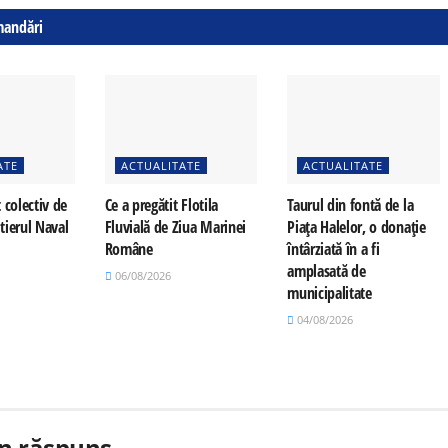
mandări
ATE
ACTUALITATE
ACTUALITATE
 colectiv de
Ce a pregătit Flotila
Taurul din fontă de la
tierul Naval
Fluvială de Ziua Marinei
Piața Halelor, o donație
Române
întârziată în a fi
amplasată de
06/08/2026
municipalitate
04/08/2026
n răspuns