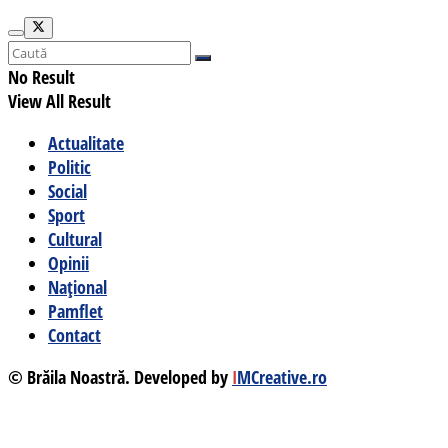
No Result
View All Result
Actualitate
Politic
Social
Sport
Cultural
Opinii
Național
Pamflet
Contact
© Brăila Noastră. Developed by
I
MCreative.ro