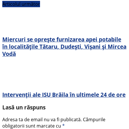
Articolul următor
Miercuri se oprește furnizarea apei potabile
în localitățile Tătaru, Dudești, Vișani și Mircea
Vodă
Intervenții ale ISU Brăila în ultimele 24 de ore
Lasă un răspuns
Adresa ta de email nu va fi publicată.
Câmpurile
obligatorii sunt marcate cu
*