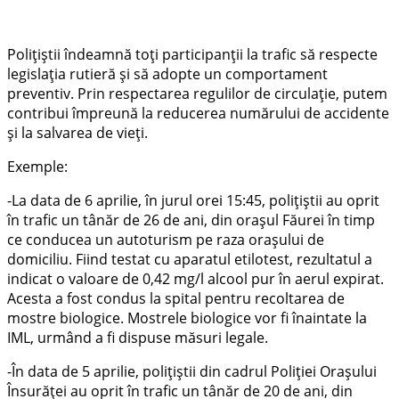
Polițiștii îndeamnă toți participanții la trafic să respecte
legislația rutieră și să adopte un comportament
preventiv. Prin respectarea regulilor de circulație, putem
contribui împreună la reducerea numărului de accidente
și la salvarea de vieți.
Exemple:
-La data de 6 aprilie, în jurul orei 15:45, polițiștii au oprit
în trafic un tânăr de 26 de ani, din orașul Făurei în timp
ce conducea un autoturism pe raza orașului de
domiciliu. Fiind testat cu aparatul etilotest, rezultatul a
indicat o valoare de 0,42 mg/l alcool pur în aerul expirat.
Acesta a fost condus la spital pentru recoltarea de
mostre biologice. Mostrele biologice vor fi înaintate la
IML, urmând a fi dispuse măsuri legale.
-În data de 5 aprilie, polițiștii din cadrul Poliției Orașului
Însurăței au oprit în trafic un tânăr de 20 de ani, din