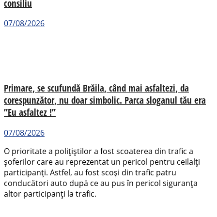
consiliu
07/08/2026
Primare, se scufundă Brăila, când mai asfaltezi, da
corespunzător, nu doar simbolic. Parca sloganul tău era
”Eu asfaltez !”
07/08/2026
O prioritate a polițiștilor a fost scoaterea din trafic a
șoferilor care au reprezentat un pericol pentru ceilalți
participanți. Astfel, au fost scoși din trafic patru
conducători auto după ce au pus în pericol siguranța
altor participanți la trafic.