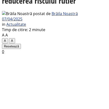
reducerea riscului rutier
postat de
Brăila Noastră
07/04/2025
in
Actualitate
Timp de citire: 2 minute
A
A
A
A
Resetează
0