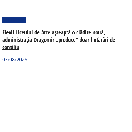
Actualitate
Elevii Liceului de Arte așteaptă o clădire nouă,
administrația Dragomir „produce” doar hotărâri de
consiliu
07/08/2026