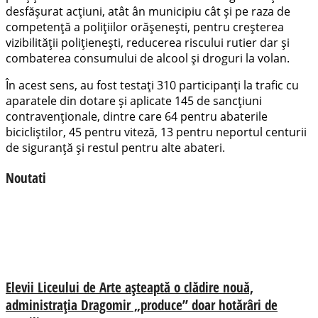
desfășurat acțiuni, atât ân municipiu cât și pe raza de
competență a polițiilor orășenești, pentru creșterea
vizibilității polițienești, reducerea riscului rutier dar și
combaterea consumului de alcool și droguri la volan.
În acest sens, au fost testați 310 participanți la trafic cu
aparatele din dotare și aplicate 145 de sancțiuni
contravenționale, dintre care 64 pentru abaterile
bicicliștilor, 45 pentru viteză, 13 pentru neportul centurii
de siguranță și restul pentru alte abateri.
Noutati
Elevii Liceului de Arte așteaptă o clădire nouă,
administrația Dragomir „produce” doar hotărâri de