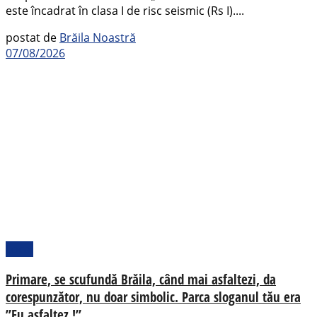
este încadrat în clasa I de risc seismic (Rs I)....
postat de
Brăila Noastră
07/08/2026
Local
Primare, se scufundă Brăila, când mai asfaltezi, da
corespunzător, nu doar simbolic. Parca sloganul tău era
”Eu asfaltez !”