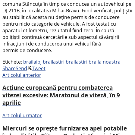
comuna Stăncuța în timp ce conducea un autovehicul pe
DJ 211B, în localitatea Mihai-Bravu. Fiind verificat, polițiștii
au stabilit că acesta nu deține permis de conducere
pentru nicio categorie de vehicule. A fost testat cu
aparatul etilometru, rezultatul fiind zero. În cauză
polițiștii continuă cercetările sub aspectul săvârșirii
infracțiunii de conducerea unui vehicul fără
permis de conducere.
Etichete:
braila
ipj braila
stiri braila
stiri braila noastra
Share
Send
Tweet
Articolul anterior
Acțiune europeană pentru combaterea
vitezei excesive: Maratonul de viteză, în 9
aprilie
Articolul următor
Miercuri se oprește furnizarea apei potabile