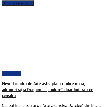
Actualitate
Elevii Liceului de Arte așteaptă o clădire nouă,
administrația Dragomir „produce” doar hotărâri de
consiliu
Corpul B al Liceului de Arte „Hariclea Darclee” din Brăila