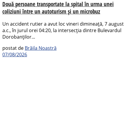
Două persoane transportate la spital în urma unei
coliziuni între un autoturism și un microbuz
Un accident rutier a avut loc vineri dimineață, 7 august
a.c., în jurul orei 04:20, la intersecția dintre Bulevardul
Dorobanților...
postat de
Brăila Noastră
07/08/2026