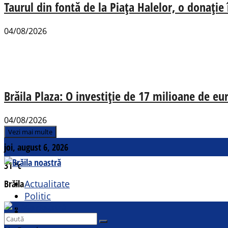
Taurul din fontă de la Piața Halelor, o donație
04/08/2026
Brăila Plaza: O investiție de 17 milioane de e
04/08/2026
Vezi mai multe
joi, august 6, 2026
31
°c
Brăila
Actualitate
Politic
Social
Contact
Sport