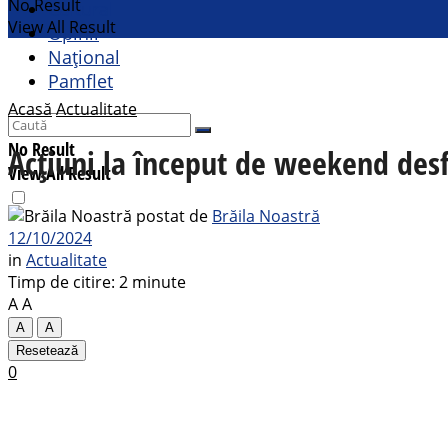
No Result
Cultural
View All Result
Opinii
Național
Pamflet
Acasă
Actualitate
No Result
Acțiuni la început de weekend desfă
View All Result
postat de
Brăila Noastră
12/10/2024
in
Actualitate
Timp de citire: 2 minute
A
A
A
A
Resetează
0