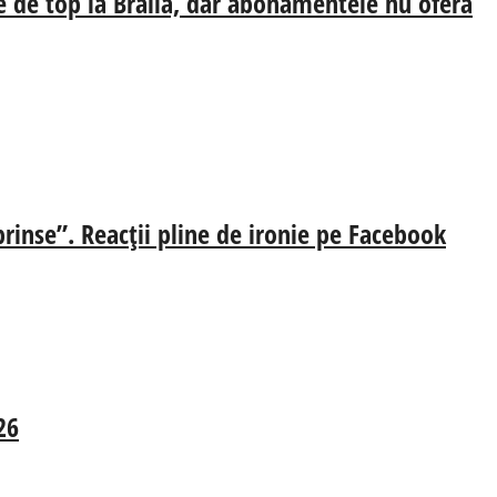
e de top la Brăila, dar abonamentele nu oferă
prinse”. Reacții pline de ironie pe Facebook
26