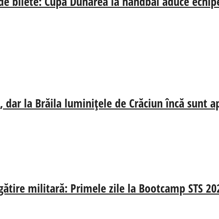
 de bilete: Cupa Dunărea la handbal aduce echip
 dar la Brăila luminițele de Crăciun încă sunt a
egătire militară: Primele zile la Bootcamp STS 20