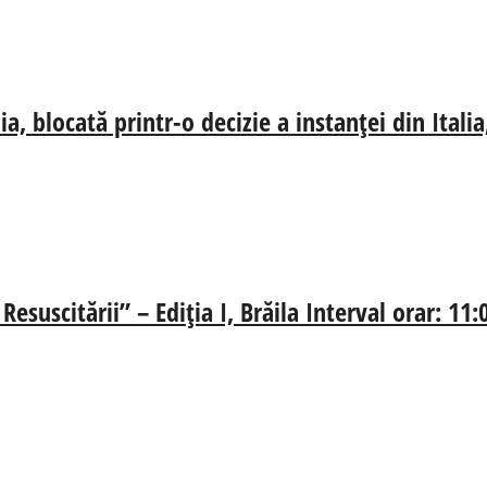
, blocată printr-o decizie a instanței din Ital
esuscitării” – Ediția I, Brăila Interval orar: 11