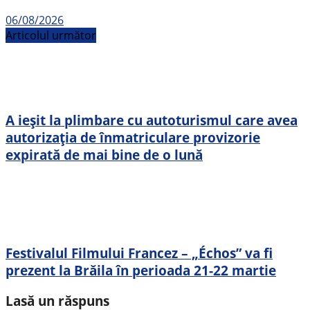
06/08/2026
Articolul următor
A ieșit la plimbare cu autoturismul care avea
autorizația de înmatriculare provizorie
expirată de mai bine de o lună
Festivalul Filmului Francez – „Échos” va fi
prezent la Brăila în perioada 21-22 martie
Lasă un răspuns