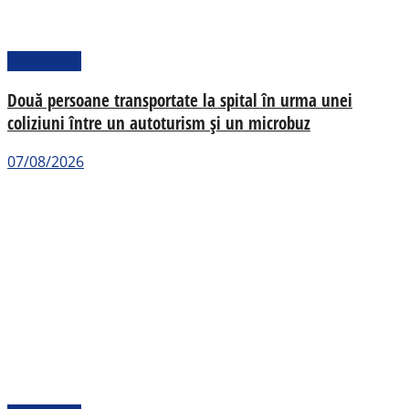
Actualitate
Două persoane transportate la spital în urma unei
coliziuni între un autoturism și un microbuz
07/08/2026