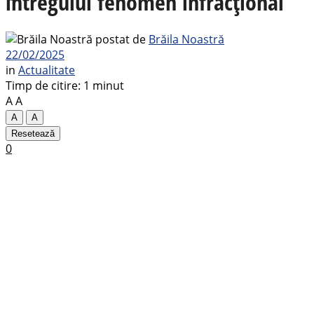
întregului fenomen infracțional
postat de
Brăila Noastră
22/02/2025
in
Actualitate
Timp de citire: 1 minut
A
A
A
A
Resetează
0