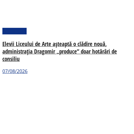
Actualitate
Elevii Liceului de Arte așteaptă o clădire nouă,
administrația Dragomir „produce” doar hotărâri de
consiliu
07/08/2026