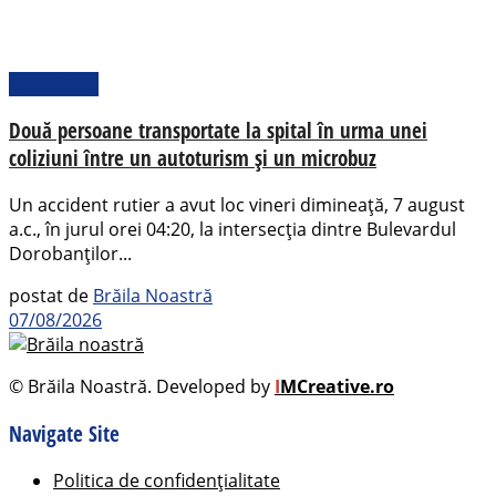
Actualitate
Două persoane transportate la spital în urma unei
coliziuni între un autoturism și un microbuz
Un accident rutier a avut loc vineri dimineață, 7 august
a.c., în jurul orei 04:20, la intersecția dintre Bulevardul
Dorobanților...
postat de
Brăila Noastră
07/08/2026
© Brăila Noastră. Developed by
I
MCreative.ro
Navigate Site
Politica de confidențialitate