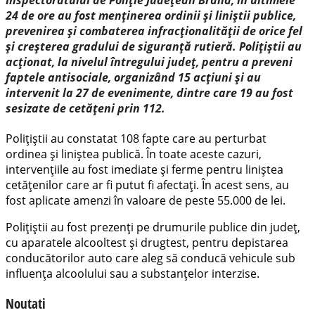
24 de ore au fost menținerea ordinii și liniștii publice,
prevenirea și combaterea infracționalității de orice fel
și creșterea gradului de siguranță rutieră. Polițiștii au
acționat, la nivelul întregului județ, pentru a preveni
faptele antisociale, organizând 15 acțiuni și au
intervenit la 27 de evenimente, dintre care 19 au fost
sesizate de cetățeni prin 112.
Polițiștii au constatat 108 fapte care au perturbat
ordinea și liniștea publică. În toate aceste cazuri,
intervențiile au fost imediate și ferme pentru liniștea
cetățenilor care ar fi putut fi afectați. În acest sens, au
fost aplicate amenzi în valoare de peste 55.000 de lei.
Polițiștii au fost prezenți pe drumurile publice din județ,
cu aparatele alcooltest și drugtest, pentru depistarea
conducătorilor auto care aleg să conducă vehicule sub
influenţa alcoolului sau a substanţelor interzise.
Noutati