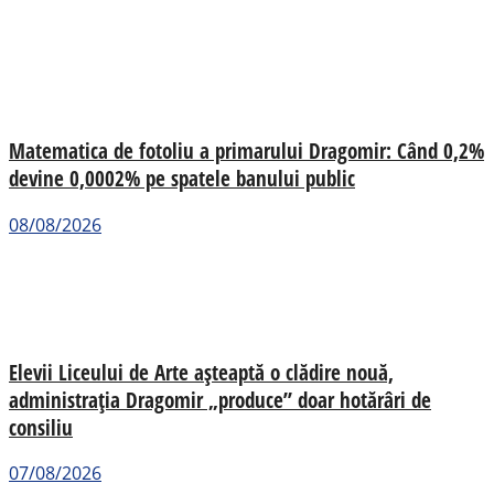
Matematica de fotoliu a primarului Dragomir: Când 0,2%
devine 0,0002% pe spatele banului public
08/08/2026
Elevii Liceului de Arte așteaptă o clădire nouă,
administrația Dragomir „produce” doar hotărâri de
consiliu
07/08/2026