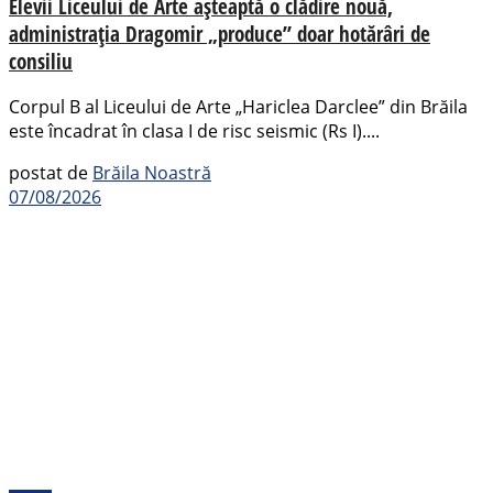
Elevii Liceului de Arte așteaptă o clădire nouă,
administrația Dragomir „produce” doar hotărâri de
consiliu
Corpul B al Liceului de Arte „Hariclea Darclee” din Brăila
este încadrat în clasa I de risc seismic (Rs I)....
postat de
Brăila Noastră
07/08/2026