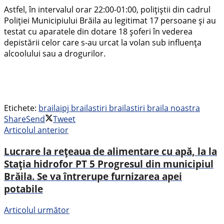
Astfel, în intervalul orar 22:00-01:00, polițiștii din cadrul
Poliției Municipiului Brăila au legitimat 17 persoane și au
testat cu aparatele din dotare 18 șoferi în vederea
depistării celor care s-au urcat la volan sub influența
alcoolului sau a drogurilor.
Etichete:
braila
ipj braila
stiri braila
stiri braila noastra
Share
Send
Tweet
Articolul anterior
Lucrare la rețeaua de alimentare cu apă, la la
Stația hidrofor PT 5 Progresul din municipiul
Brăila. Se va întrerupe furnizarea apei
potabile
Articolul următor