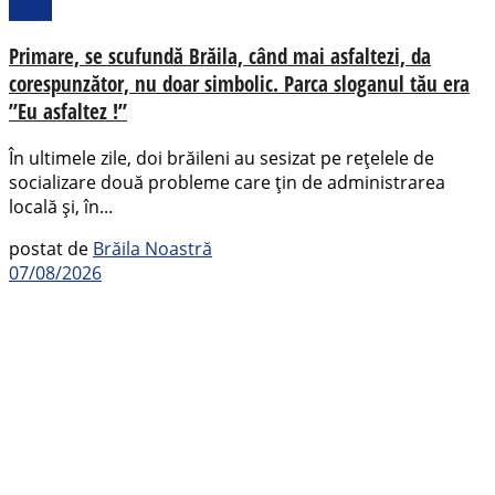
Local
Primare, se scufundă Brăila, când mai asfaltezi, da
corespunzător, nu doar simbolic. Parca sloganul tău era
”Eu asfaltez !”
În ultimele zile, doi brăileni au sesizat pe rețelele de
socializare două probleme care țin de administrarea
locală și, în...
postat de
Brăila Noastră
07/08/2026