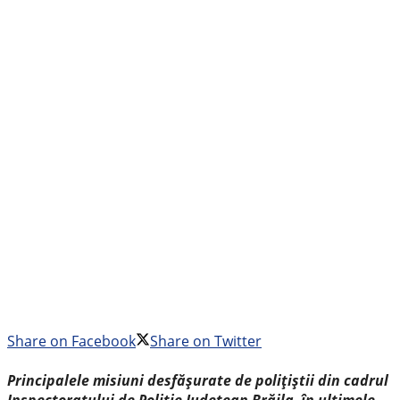
Share on Facebook
Share on Twitter
Principalele misiuni desfășurate de polițiștii din cadrul
Inspectoratului de Poliție Județean Brăila, în ultimele