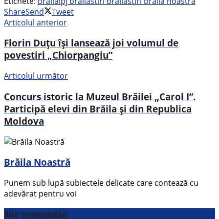
Etichete:
braila
ipj braila
stiri braila
stiri braila noastra
Share
Send
Tweet
Articolul anterior
Florin Duțu își lansează joi volumul de
povestiri „Chiorpangiu”
Articolul următor
Concurs istoric la Muzeul Brăilei „Carol I”.
Participă elevi din Brăila și din Republica
Moldova
Brăila Noastră
Punem sub lupă subiectele delicate care contează cu
adevărat pentru voi
Alte recomandări