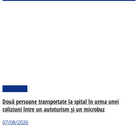
Actualitate
Două persoane transportate la spital în urma unei
coliziuni între un autoturism și un microbuz
07/08/2026