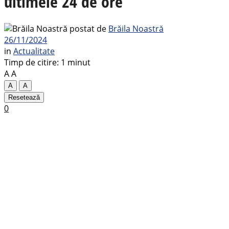
ultimele 24 de ore
postat de
Brăila Noastră
26/11/2024
in
Actualitate
Timp de citire: 1 minut
A
A
A
A
Resetează
0