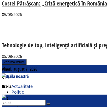
Costel Pătrășcan: „Criză energetică în România,
05/08/2026
Tehnologie de top, inteligență artificială și pr
05/08/2026
Vezi mai multe
vineri, august 7, 2026
31
°c
Brăila
Actualitate
Politic
Social
Contact
Sport