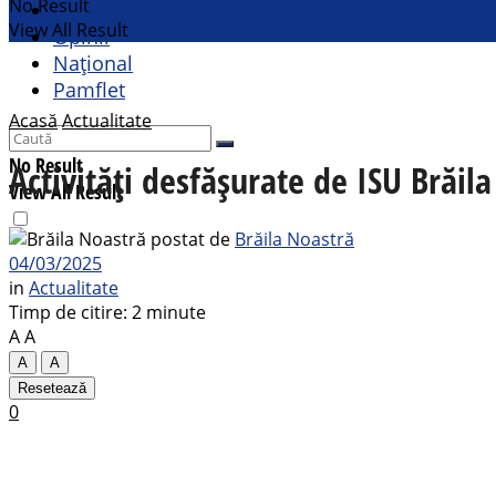
No Result
Cultural
View All Result
Opinii
Național
Pamflet
Acasă
Actualitate
No Result
Activități desfășurate de ISU Brăila
View All Result
postat de
Brăila Noastră
04/03/2025
in
Actualitate
Timp de citire: 2 minute
A
A
A
A
Resetează
0