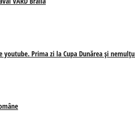
aval VARD Brăila
e youtube. Prima zi la Cupa Dunărea și nemulțum
 Române