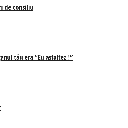
i de consiliu
anul tău era ”Eu asfaltez !”
z