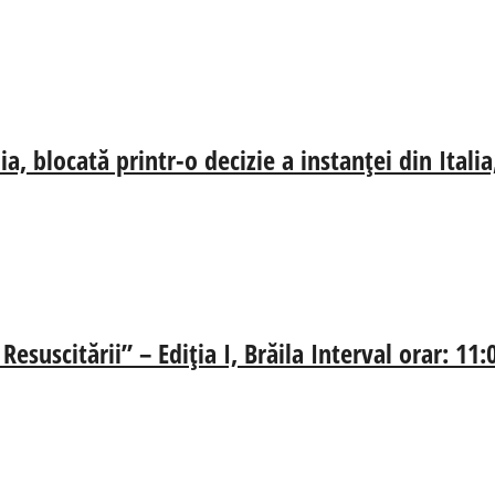
, blocată printr-o decizie a instanței din Ital
esuscitării” – Ediția I, Brăila Interval orar: 11