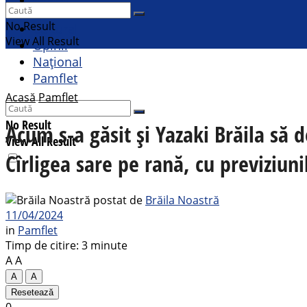
Sport
No Result
Cultural
View All Result
Opinii
Național
Pamflet
Acasă
Pamflet
No Result
Acum s-a găsit și Yazaki Brăila să 
View All Result
Cîrligea sare pe rană, cu previziun
postat de
Brăila Noastră
11/04/2024
in
Pamflet
Timp de citire: 3 minute
A
A
A
A
Resetează