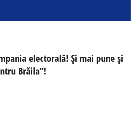
ampania electorală! Și mai pune și
ntru Brăila”!