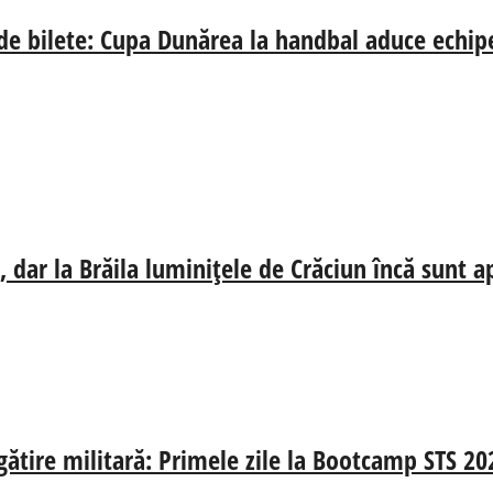
 de bilete: Cupa Dunărea la handbal aduce echip
 dar la Brăila luminițele de Crăciun încă sunt a
egătire militară: Primele zile la Bootcamp STS 20