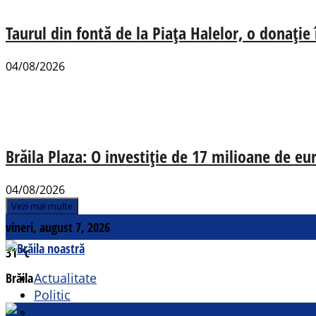
Taurul din fontă de la Piața Halelor, o donație
04/08/2026
Brăila Plaza: O investiție de 17 milioane de e
04/08/2026
Vezi mai multe
vineri, august 7, 2026
31
°c
Brăila
Actualitate
Politic
Social
Contact