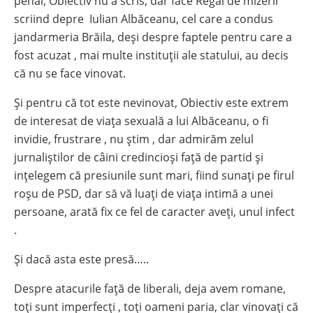
penal, Obiectiv nu a scris, dar face Regal de mizerii
scriind depre Iulian Albăceanu, cel care a condus
jandarmeria Brăila, deși despre faptele pentru care a
fost acuzat , mai multe instituții ale statului, au decis
că nu se face vinovat.
Și pentru că tot este nevinovat, Obiectiv este extrem
de interesat de viața sexuală a lui Albăceanu, o fi
invidie, frustrare , nu știm , dar admirăm zelul
jurnaliștilor de câini credincioși față de partid și
ințelegem că presiunile sunt mari, fiind sunați pe firul
roșu de PSD, dar să vă luați de viața intimă a unei
persoane, arată fix ce fel de caracter aveți, unul infect
.
Și dacă asta este presă…..
Despre atacurile față de liberali, deja avem romane,
toți sunt imperfecți , toți oameni paria, clar vinovați că