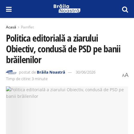
Acasă
Pamflet
Politica editorială a ziarului
Obiectiv, condusă de PSD pe banii
brăilenilor
postat de
Brăila Noastră
30/06/2026
A
A
Timp de citire: 3 minute