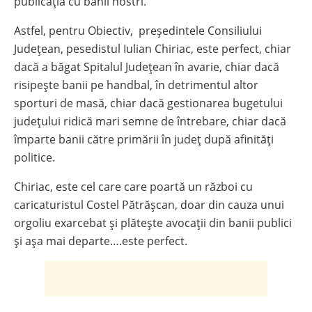
publicația cu banii nostri.
Astfel, pentru Obiectiv, președintele Consiliului
Județean, pesedistul Iulian Chiriac, este perfect, chiar
dacă a băgat Spitalul Județean în avarie, chiar dacă
risipește banii pe handbal, în detrimentul altor
sporturi de masă, chiar dacă gestionarea bugetului
județului ridică mari semne de întrebare, chiar dacă
împarte banii către primării în județ după afinități
politice.
Chiriac, este cel care care poartă un război cu
caricaturistul Costel Pătrășcan, doar din cauza unui
orgoliu exarcebat și plătește avocații din banii publici
și așa mai departe….este perfect.