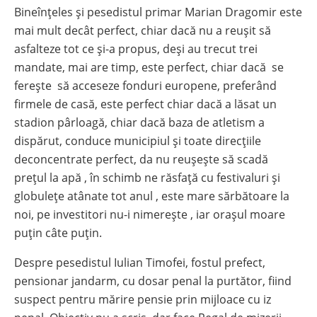
Bineînțeles și pesedistul primar Marian Dragomir este
mai mult decât perfect, chiar dacă nu a reușit să
asfalteze tot ce și-a propus, deși au trecut trei
mandate, mai are timp, este perfect, chiar dacă se
ferește să acceseze fonduri europene, preferând
firmele de casă, este perfect chiar dacă a lăsat un
stadion pârloagă, chiar dacă baza de atletism a
dispărut, conduce municipiul și toate direcțiile
deconcentrate perfect, da nu reușește să scadă
prețul la apă , în schimb ne răsfață cu festivaluri și
globulețe atânate tot anul , este mare sărbătoare la
noi, pe investitori nu-i nimerește , iar orașul moare
puțin câte puțin.
Despre pesedistul Iulian Timofei, fostul prefect,
pensionar jandarm, cu dosar penal la purtător, fiind
suspect pentru mărire pensie prin mijloace cu iz