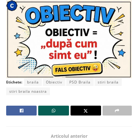
Etichete:
braila
Obiectiv
PSD Braila
stiri braila
stiri braila noastra
Articolul anterior