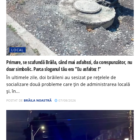
LOCAL
Primare, se scufundă Brăila, când mai asfaltezi, da corespunzător, nu
doar simbolic. Parca sloganul tău era ”Eu asfaltez !”
În ultimele zile, doi brăileni au sesizat pe rețelele de
socializare două probleme care țin de administrarea locală
și, în...
POSTAT DE
BRĂILA NOASTRĂ
07/08/2026