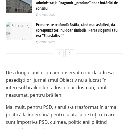
administrația Dragomir „produce” doar hotărâri de
consiliu
07/08/2026
Primare, se scufundă Brăila, când mai asfaltezi, da
corespunzător, nu doar simbolic. Parca sloganul tău
era ”Eu asfaltez !”
07/08/2026
De-a lungul anilor nu am observat critici la adresa
pesediștilor, jurnalismul Obiectiv nu a lucrat în
interesul brăilenilor, a fost chiar dușman, unul
neasumat, pentru brăileni.
Mai mult, pentru PSD, ziarul s-a trasformat în arma
politică la îndemână pentru a ataca pe toți cei care
sunt împotriva PSD, culmea, politicienii plătind