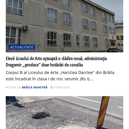
ACTUALITATE
Elevii Liceului de Arte așteaptă o clădire nouă, administrația
Dragomir „produce” doar hotărâri de consiliu
Corpul B al Liceului de Arte „Hariclea Darclee” din Brăila
este încadrat în clasa I de risc seismic (Rs I)....
POSTAT DE
BRĂILA NOASTRĂ
07/08/2026