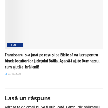
PAMFLET
Franciscanul s-a jurat pe roșu și pe Biblie că va lucra pentru
binele locuitorilor județului Brăila. Așa să-i ajute Dumnezeu,
cum ajută el brăilenii!
24/10/2024
Lasă un răspuns
Adresa ta de email nu va fi publicată.
Câmpurile obligatorii