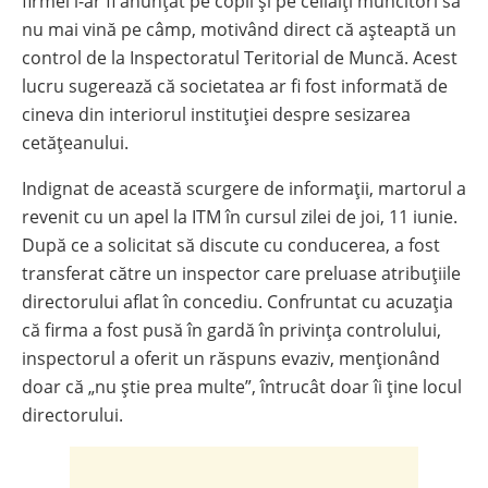
firmei i-ar fi anunțat pe copii și pe ceilalți muncitori să
nu mai vină pe câmp, motivând direct că așteaptă un
control de la Inspectoratul Teritorial de Muncă. Acest
lucru sugerează că societatea ar fi fost informată de
cineva din interiorul instituției despre sesizarea
cetățeanului.
Indignat de această scurgere de informații, martorul a
revenit cu un apel la ITM în cursul zilei de joi, 11 iunie.
După ce a solicitat să discute cu conducerea, a fost
transferat către un inspector care preluase atribuțiile
directorului aflat în concediu. Confruntat cu acuzația
că firma a fost pusă în gardă în privința controlului,
inspectorul a oferit un răspuns evaziv, menționând
doar că „nu știe prea multe”, întrucât doar îi ține locul
directorului.