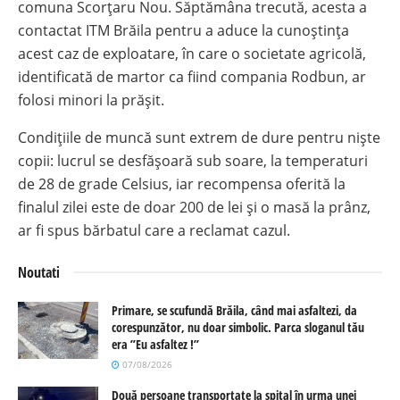
comuna Scorțaru Nou. Săptămâna trecută, acesta a
contactat ITM Brăila pentru a aduce la cunoștința
acest caz de exploatare, în care o societate agricolă,
identificată de martor ca fiind compania Rodbun, ar
folosi minori la prășit.
Condițiile de muncă sunt extrem de dure pentru niște
copii: lucrul se desfășoară sub soare, la temperaturi
de 28 de grade Celsius, iar recompensa oferită la
finalul zilei este de doar 200 de lei și o masă la prânz,
ar fi spus bărbatul care a reclamat cazul.
Noutati
Primare, se scufundă Brăila, când mai asfaltezi, da
corespunzător, nu doar simbolic. Parca sloganul tău
era ”Eu asfaltez !”
07/08/2026
Două persoane transportate la spital în urma unei