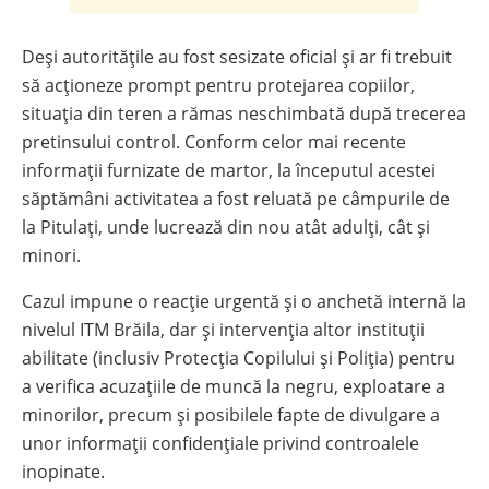
Deși autoritățile au fost sesizate oficial și ar fi trebuit
să acționeze prompt pentru protejarea copiilor,
situația din teren a rămas neschimbată după trecerea
pretinsului control. Conform celor mai recente
informații furnizate de martor, la începutul acestei
săptămâni activitatea a fost reluată pe câmpurile de
la Pitulați, unde lucrează din nou atât adulți, cât și
minori.
Cazul impune o reacție urgentă și o anchetă internă la
nivelul ITM Brăila, dar și intervenția altor instituții
abilitate (inclusiv Protecția Copilului și Poliția) pentru
a verifica acuzațiile de muncă la negru, exploatare a
minorilor, precum și posibilele fapte de divulgare a
unor informații confidențiale privind controalele
inopinate.