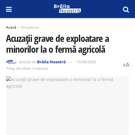
Acasă
Actualitate
Acuzații grave de exploatare a
minorilor la o fermă agricolă
postat de
Brăila Noastră
15/06/2026
A
A
Timp de citire: 3 minute