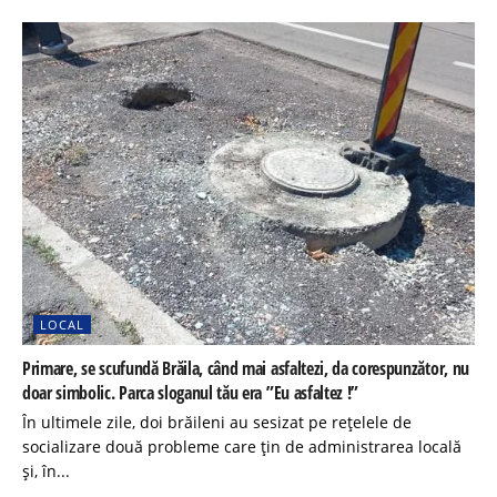
LOCAL
Primare, se scufundă Brăila, când mai asfaltezi, da corespunzător, nu
doar simbolic. Parca sloganul tău era ”Eu asfaltez !”
În ultimele zile, doi brăileni au sesizat pe rețelele de
socializare două probleme care țin de administrarea locală
și, în...