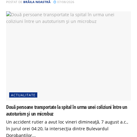
POSTAT DE
BRĂILA NOASTRĂ
07/08/2026
ACTUALITATE
Două persoane transportate la spital în urma unei coliziuni între un
autoturism și un microbuz
Un accident rutier a avut loc vineri dimineață, 7 august a.c.,
în jurul orei 04:20, la intersecția dintre Bulevardul
Dorobanților...