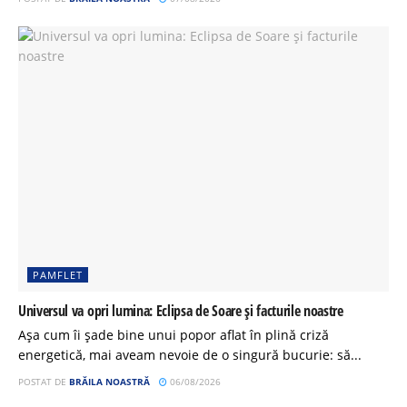
PAMFLET
Universul va opri lumina: Eclipsa de Soare și facturile noastre
Așa cum îi șade bine unui popor aflat în plină criză
energetică, mai aveam nevoie de o singură bucurie: să...
POSTAT DE
BRĂILA NOASTRĂ
06/08/2026