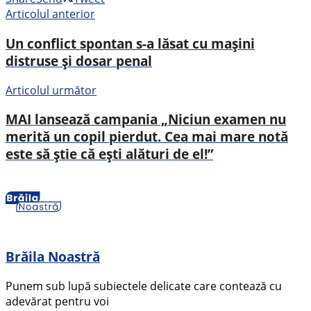
Articolul anterior
Un conflict spontan s-a lăsat cu mașini
distruse și dosar penal
Articolul următor
MAI lansează campania „Niciun examen nu
merită un copil pierdut. Cea mai mare notă
este să știe că ești alături de el!”
Brăila Noastră
Punem sub lupă subiectele delicate care contează cu
adevărat pentru voi