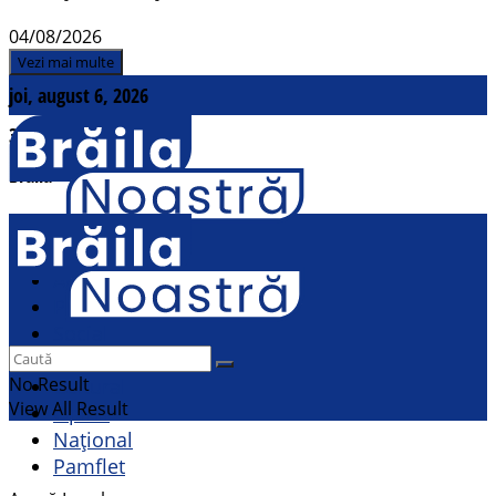
04/08/2026
Vezi mai multe
joi, august 6, 2026
31
°c
Brăila
Contact
Actualitate
Politic
Social
Sport
No Result
Cultural
View All Result
Opinii
Național
Pamflet