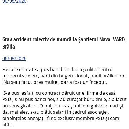
06/08/2026
Grav accident colectiv de muncă la Șantierul Naval VARD
Brăila
06/08/2026
Fiecare entitate a pus bani buni la pușculită pentru
modernizare etc, bani din bugetul local , banii brăilenilor.
Nu s-au facut prea multe , dar a fost un început.
S-a pus asfalt, cu contract dăruit unei firme de casă
PSD , s-au pus bănci noi, s-au curățat buruienile, s-a făcut
un sens giratoriu în mijlocul stațiunii din ghivece mari și
da, mai ales, s-au plătit salarii în cadrul asociației,
bineînțeles angajații fiind exclusiv membrii PSD și cam
atât.