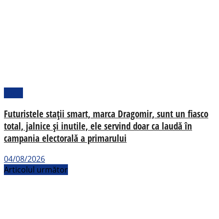
Local
Futuristele stații smart, marca Dragomir, sunt un fiasco
total, jalnice și inutile, ele servind doar ca laudă în
campania electorală a primarului
04/08/2026
Articolul următor