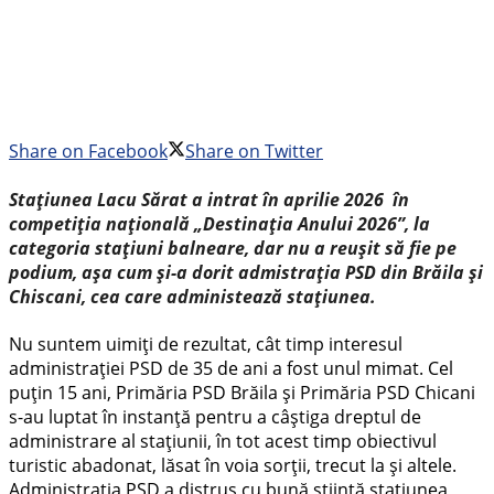
Share on Facebook
Share on Twitter
Stațiunea Lacu Sărat a intrat în aprilie 2026 în
competiția națională „Destinația Anului 2026”, la
categoria stațiuni balneare, dar nu a reușit să fie pe
podium, așa cum și-a dorit admistrația PSD din Brăila și
Chiscani, cea care administează stațiunea.
Nu suntem uimiți de rezultat, cât timp interesul
administrației PSD de 35 de ani a fost unul mimat. Cel
puțin 15 ani, Primăria PSD Brăila și Primăria PSD Chicani
s-au luptat în instanță pentru a câștiga dreptul de
administrare al stațiunii, în tot acest timp obiectivul
turistic abadonat, lăsat în voia sorții, trecut la și altele.
Administrația PSD a distrus cu bună știință stațiunea