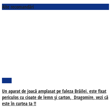
Alte recomandări
Local
Un aparat de joacă amplasat pe faleza Brăilei, este fixat
periculos cu cioate de lemn și carton, Dragomire, vezi că
este în curtea ta !!