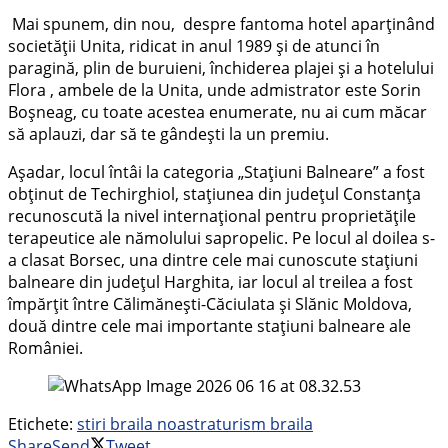
Mai spunem, din nou, despre fantoma hotel aparținând
societății Unita, ridicat in anul 1989 și de atunci în
paragină, plin de buruieni, închiderea plajei și a hotelului
Flora , ambele de la Unita, unde admistrator este Sorin
Boșneag, cu toate acestea enumerate, nu ai cum măcar
să aplauzi, dar să te gândești la un premiu.
Așadar, locul întâi la categoria „Stațiuni Balneare” a fost
obținut de Techirghiol, stațiunea din județul Constanța
recunoscută la nivel internațional pentru proprietățile
terapeutice ale nămolului sapropelic. Pe locul al doilea s-
a clasat Borsec, una dintre cele mai cunoscute stațiuni
balneare din județul Harghita, iar locul al treilea a fost
împărțit între Călimănești-Căciulata și Slănic Moldova,
două dintre cele mai importante stațiuni balneare ale
României.
Etichete:
stiri braila noastra
turism braila
Share
Send
Tweet