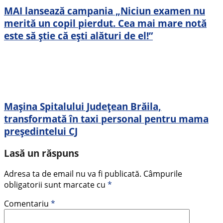
MAI lansează campania „Niciun examen nu
merită un copil pierdut. Cea mai mare notă
este să știe că ești alături de el!”
Mașina Spitalului Județean Brăila,
transformată în taxi personal pentru mama
președintelui CJ
Lasă un răspuns
Adresa ta de email nu va fi publicată.
Câmpurile
obligatorii sunt marcate cu
*
Comentariu
*