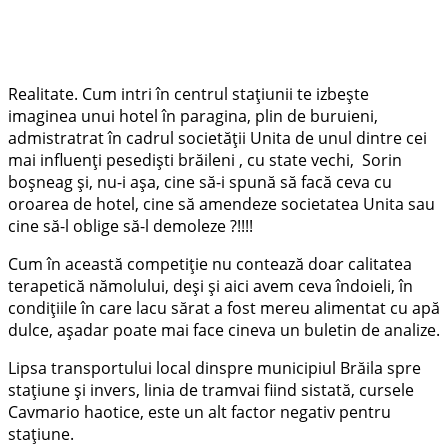
Realitate. Cum intri în centrul stațiunii te izbește
imaginea unui hotel în paragina, plin de buruieni,
admistratrat în cadrul societății Unita de unul dintre cei
mai influenți pesediști brăileni , cu state vechi, Sorin
boșneag și, nu-i așa, cine să-i spună să facă ceva cu
oroarea de hotel, cine să amendeze societatea Unita sau
cine să-l oblige să-l demoleze ?!!!!
Cum în această competiție nu contează doar calitatea
terapetică nămolului, deși și aici avem ceva îndoieli, în
condițiile în care lacu sărat a fost mereu alimentat cu apă
dulce, așadar poate mai face cineva un buletin de analize.
Lipsa transportului local dinspre municipiul Brăila spre
stațiune și invers, linia de tramvai fiind sistată, cursele
Cavmario haotice, este un alt factor negativ pentru
stațiune.