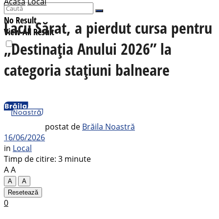
Acasă
Local
No Result
Lacu Sărat, a pierdut cursa pentru
View All Result
„Destinația Anului 2026” la
categoria stațiuni balneare
postat de
Brăila Noastră
16/06/2026
in
Local
Timp de citire: 3 minute
A
A
A
A
Resetează
0