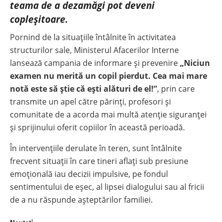
teama de a dezamăgi pot deveni
copleșitoare.
Pornind de la situațiile întâlnite în activitatea
structurilor sale, Ministerul Afacerilor Interne
lansează campania de informare și prevenire
„Niciun
examen nu merită un copil pierdut. Cea mai mare
notă este să știe că ești alături de el!”
, prin care
transmite un apel către părinți, profesori și
comunitate de a acorda mai multă atenție siguranței
și sprijinului oferit copiilor în această perioadă.
În intervențiile derulate în teren, sunt întâlnite
frecvent situații în care tineri aflați sub presiune
emoțională iau decizii impulsive, pe fondul
sentimentului de eșec, al lipsei dialogului sau al fricii
de a nu răspunde așteptărilor familiei.