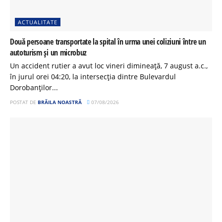
ACTUALITATE
Două persoane transportate la spital în urma unei coliziuni între un
autoturism și un microbuz
Un accident rutier a avut loc vineri dimineață, 7 august a.c.,
în jurul orei 04:20, la intersecția dintre Bulevardul
Dorobanților...
POSTAT DE
BRĂILA NOASTRĂ
07/08/2026