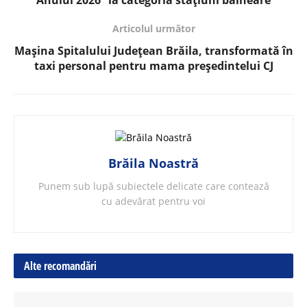
Anului 2026” la categoria stațiuni balneare
Articolul următor
Mașina Spitalului Județean Brăila, transformată în
taxi personal pentru mama președintelui CJ
Brăila Noastră
Punem sub lupă subiectele delicate care contează
cu adevărat pentru voi
Alte recomandări