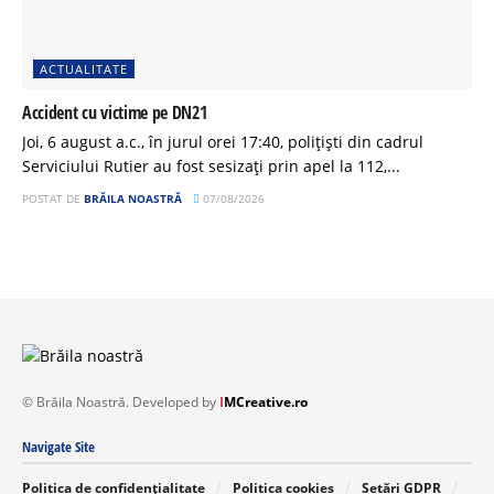
ACTUALITATE
Accident cu victime pe DN21
Joi, 6 august a.c., în jurul orei 17:40, polițiști din cadrul
Serviciului Rutier au fost sesizați prin apel la 112,...
POSTAT DE
BRĂILA NOASTRĂ
07/08/2026
© Brăila Noastră. Developed by
I
MCreative.ro
Navigate Site
Politica de confidențialitate
Politica cookies
Setări GDPR