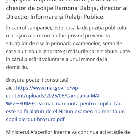
chestor de poliție Ramona Dabija, director al
Direcției Informare și Relații Publice.
În cadrul campaniei, este pusă la dispoziția publicului
o broșură cu recomandări privind prevenirea
situațiilor de risc în perioada examenelor, semnele
care nu trebuie ignorate și măsurile care trebuie luate
în cazul plecării voluntare a unui minor de la
domiciliu.
Broșura poate fi consultată
aici:
https://www.mai.gov.ro/wp-
content/uploads/2026/06/Campania-MAI-
%E2%80%9ECea-mai-mare-nota-pentru-copilul-tau-
este-sa-fii-alaturi-de-el-Niciun-examen-nu-merita-un-
copil-pierdut-brosura.pdf
Ministerul Afacerilor Interne va continua activitățile de