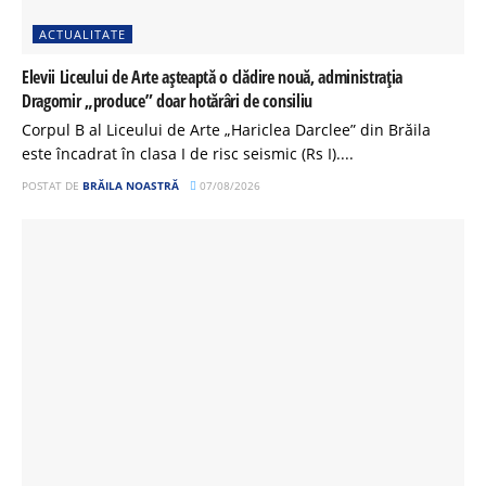
ACTUALITATE
Elevii Liceului de Arte așteaptă o clădire nouă, administrația
Dragomir „produce” doar hotărâri de consiliu
Corpul B al Liceului de Arte „Hariclea Darclee” din Brăila
este încadrat în clasa I de risc seismic (Rs I)....
POSTAT DE
BRĂILA NOASTRĂ
07/08/2026