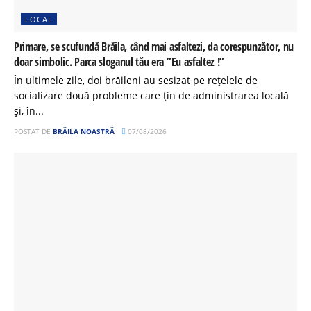
LOCAL
Primare, se scufundă Brăila, când mai asfaltezi, da corespunzător, nu
doar simbolic. Parca sloganul tău era ”Eu asfaltez !”
În ultimele zile, doi brăileni au sesizat pe rețelele de
socializare două probleme care țin de administrarea locală
și, în...
POSTAT DE
BRĂILA NOASTRĂ
07/08/2026