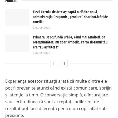
Noutati
Elevii Liceului de Arte așteaptă o clădire nouă,
administrația Dragomir „produce” doar hotărâri de
consiliu
07/08/2026
Primare, se scufundă Brăila, când mai asfaltezi, da
corespunzător, nu doar simbolic. Parca sloganul tău
era ”Eu asfaltez !”
07/08/2026
Experiența acestor situații arată că multe dintre ele
pot fi prevenite atunci când există comunicare, sprijin
și atenție la timp. O conversație simplă, o încurajare
sau certitudinea că sunt acceptați indiferent de
rezultat pot face diferența pentru un copil aflat sub
presiune.