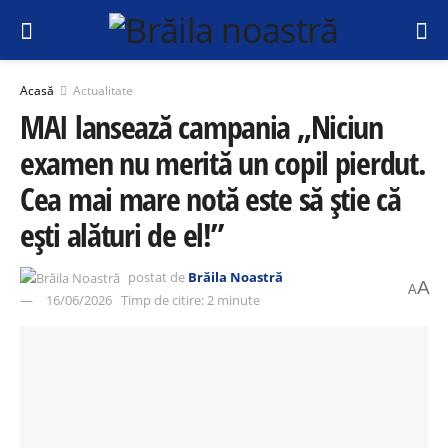
Acasă
Actualitate
MAI lansează campania „Niciun
examen nu merită un copil pierdut.
Cea mai mare notă este să știe că
ești alături de el!”
postat de
Brăila Noastră
A
A
16/06/2026
Timp de citire: 2 minute