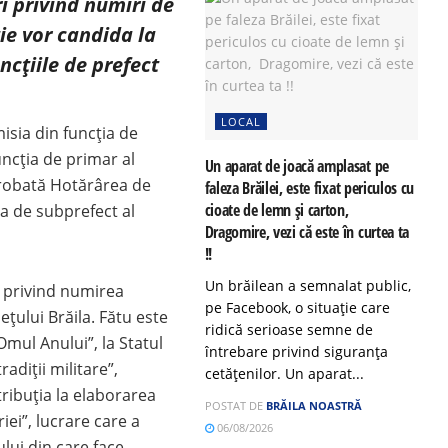
ri privind numiri de
ție vor candida la
ncțiile de prefect
LOCAL
isia din funcţia de
uncţia de primar al
Un aparat de joacă amplasat pe
aprobată Hotărârea de
faleza Brăilei, este fixat periculos cu
cioate de lemn și carton,
a de subprefect al
Dragomire, vezi că este în curtea ta
!!
Un brăilean a semnalat public,
n privind numirea
pe Facebook, o situație care
țului Brăila. Fătu este
ridică serioase semne de
Omul Anului”, la Statul
întrebare privind siguranța
radiţii militare”,
cetățenilor. Un aparat...
tribuția la elaborarea
POSTAT DE
BRĂILA NOASTRĂ
ei”, lucrare care a
06/08/2026
lui din care face