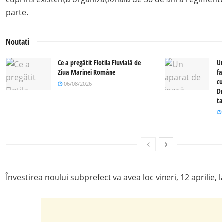
parte.
Noutati
Ce a pregătit Flotila Fluvială de
U
Ziua Marinei Române
fa
c
06/08/2026
Dr
ta
Învestirea noului subprefect va avea loc vineri, 12 aprilie, l