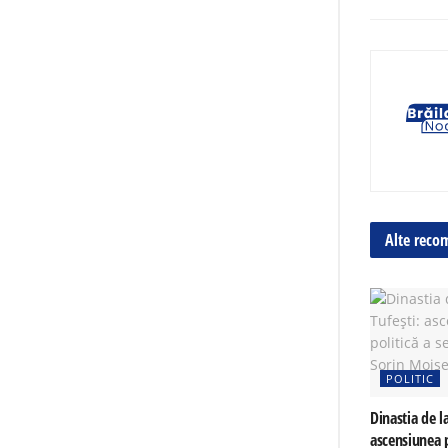
Alte reco
POLITIC
Dinastia de la
ascensiunea p