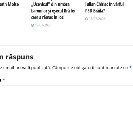
Sorin Moise
„Ucenicul” din umbra
Iulian Chiriac în vârful
baronilor și eșecul Brăilei
PSD Brăila?
care a rămas în loc
16/07/2026
19/07/2026
n răspuns
e email nu va fi publicată.
Câmpurile obligatorii sunt marcate cu
*
u
*