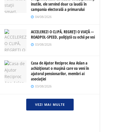
inutile, ele servind doar ca laudă în
campania electorală a primarului
04/08/2026
ACCELEREZI O CLIPĂ, REGREȚI O VIAȚĂ —
ROADPOL-SPEED, polițiștii cu ochii pe voi
03/08/2026
Casa de Ajutor Reciproc Ana Aslan a
achiziționat o mașină care va veni în
ajutorul pensionarilor, membri ai
asociației
03/08/2026
VEZI MAI MULTE