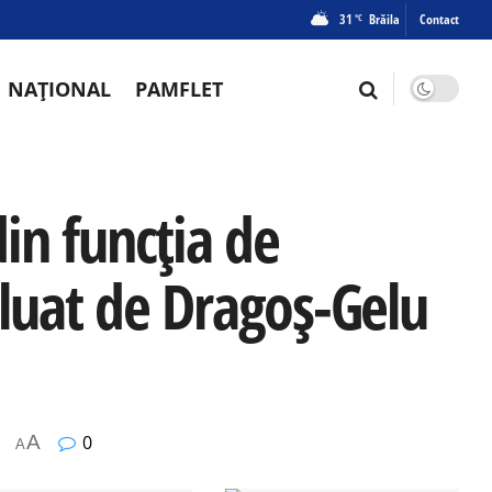
31
Brăila
Contact
°C
NAȚIONAL
PAMFLET
in funcția de
 luat de Dragoș-Gelu
A
0
A