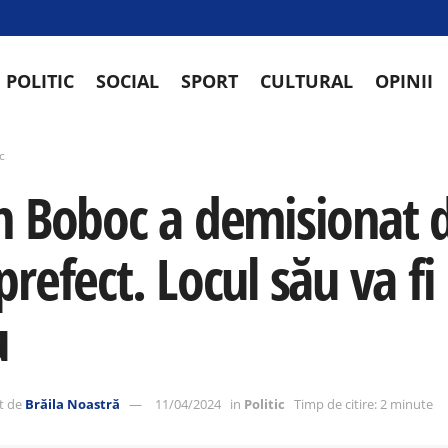
POLITIC
SOCIAL
SPORT
CULTURAL
OPINII
ic
n Boboc a demisionat d
refect. Locul său va fi
u
t de
Brăila Noastră
11/04/2024
in
Politic
Timp de citire: 2 minute