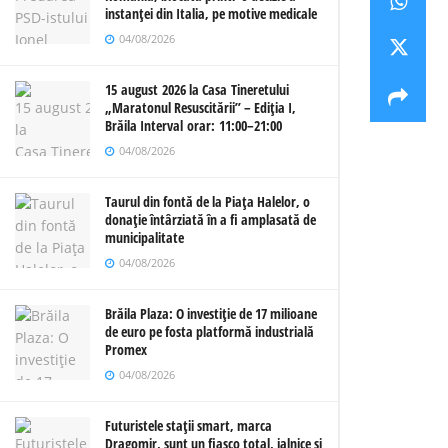
instanței din Italia, pe motive medicale
04/08/2026
15 august 2026 la Casa Tineretului
„Maratonul Resuscitării” – Ediția I,
Brăila Interval orar: 11:00–21:00
04/08/2026
Taurul din fontă de la Piața Halelor, o
donație întârziată în a fi amplasată de
municipalitate
04/08/2026
Brăila Plaza: O investiție de 17 milioane
de euro pe fosta platformă industrială
Promex
04/08/2026
Futuristele stații smart, marca
Dragomir, sunt un fiasco total, jalnice și