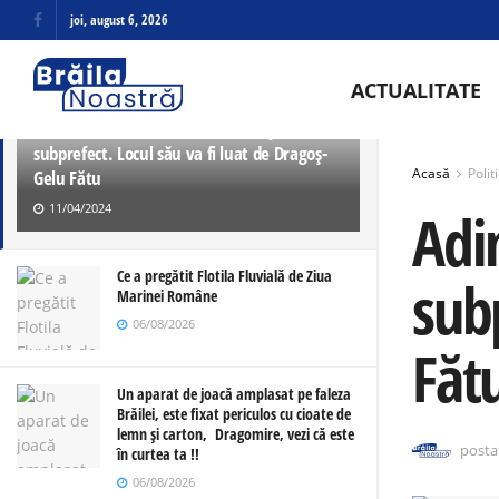
joi, august 6, 2026
ULTIMELE
TRENDING
ACTUALITATE
Adin Boboc a demisionat din funcția de
subprefect. Locul său va fi luat de Dragoș-
Acasă
Polit
Gelu Fătu
11/04/2024
Adi
Ce a pregătit Flotila Fluvială de Ziua
subp
Marinei Române
06/08/2026
Făt
Un aparat de joacă amplasat pe faleza
Brăilei, este fixat periculos cu cioate de
lemn și carton, Dragomire, vezi că este
posta
în curtea ta !!
06/08/2026