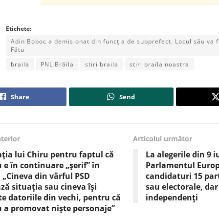
Etichete:
Adin Boboc a demisionat din funcția de subprefect. Locul său va 
Fătu
braila
PNL Brăila
stiri braila
stiri braila noastra
Share
Send
nterior
Articolul următor
ația lui Chiru pentru faptul că
La alegerile din 9 
 e în continuare „șerif” în
Parlamentul Europ
: „Cineva din vârful PSD
candidaturi 15 part
ză situația sau cineva își
sau electorale, dar
te datoriile din vechi, pentru că
independenți
 a promovat niște personaje”