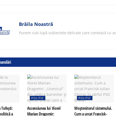
Brăila Noastră
Punem sub lupă subiectele delicate care contează cu ad
mandări
POLITIC
POLITIC
 Tufești:
Ascensiunea lui Viorel
Moștenitorul sistemului.
olitică a
Marian Dragomir:
Cum a urcat Francisk-