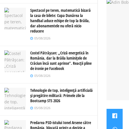
Spectacol pe teren, matematică bizară
la casa de bilete: Cupa Dunărea la
handbal aduce echipe de top la Brăila,
dar abonamentele nu oferă nicio
reducere
05/08/2026
Costel Pătrășcan: „Criză energetică în
România, dar la Brăila luminițele de
Crăciun încă sunt aprinse”. Reacții pline
de ironie pe Facebook
05/08/2026
Tehnologie de top, inteligență artificială
și pregătire militară: Primele zile la
Bootcamp STS 2026
05/08/2026
Predarea PSD-istului Ionel Arsene către
România, blocată printr-o decizie a