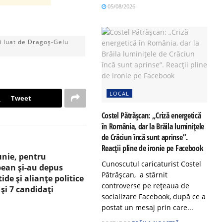
05/08/2026
fi luat de Dragoș-Gelu
LOCAL
Tweet
Costel Pătrășcan: „Criză energetică
în România, dar la Brăila luminițele
de Crăciun încă sunt aprinse”.
Reacții pline de ironie pe Facebook
iunie, pentru
Cunoscutul caricaturist Costel
ean și-au depus
Pătrășcan, a stârnit
ide și alianțe politice
controverse pe rețeaua de
 și 7 candidați
socializare Facebook, după ce a
postat un mesaj prin care...