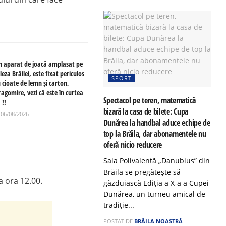
n aparat de joacă amplasat pe
leza Brăilei, este fixat periculos
SPORT
u cioate de lemn și carton,
agomire, vezi că este în curtea
Spectacol pe teren, matematică
 !!
bizară la casa de bilete: Cupa
06/08/2026
Dunărea la handbal aduce echipe de
top la Brăila, dar abonamentele nu
oferă nicio reducere
Sala Polivalentă „Danubius” din
Brăila se pregătește să
a ora 12.00.
găzduiască Ediția a X-a a Cupei
Dunărea, un turneu amical de
tradiție...
POSTAT DE
BRĂILA NOASTRĂ