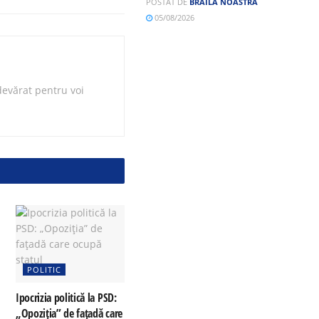
POSTAT DE
BRĂILA NOASTRĂ
05/08/2026
evărat pentru voi
POLITIC
Ipocrizia politică la PSD:
„Opoziția” de fațadă care