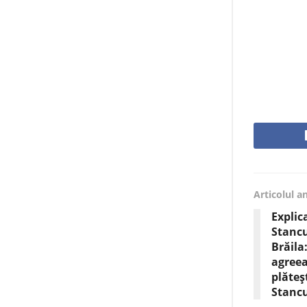
Articolul a
Explic
Stancu
Brăila
agreea
plăteș
Stancu