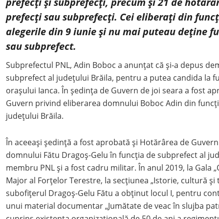
prefecți și subprefecți, precum și 21 de hotărâ
prefecți sau subprefecți.
Cei eliberați din func
alegerile din 9 iunie și nu mai puteau deține fu
sau subprefect.
Subprefectul PNL, Adin Boboc a anunțat că și-a depus dem
subprefect al judeţului Brăila, pentru a putea candida la f
oraşului Ianca. În ședința de Guvern de joi seara a fost 
Guvern privind eliberarea domnului Boboc Adin din funcţi
județului Brăila.
În aceeași ședință a fost aprobată și Hotărârea de Guver
domnului Fătu Dragoș-Gelu în funcţia de subprefect al jude
membru PNL și a fost cadru militar. În anul 2019, la Gala „
Major al Forţelor Terestre, la secţiunea „Istorie, cultură şi t
subofițerul Dragoş-Gelu Fătu a obținut locul I, pentru con
unui material documentar „Jumătate de veac în slujba patri
cuprins existența organizațională de 50 de ani a regimentu