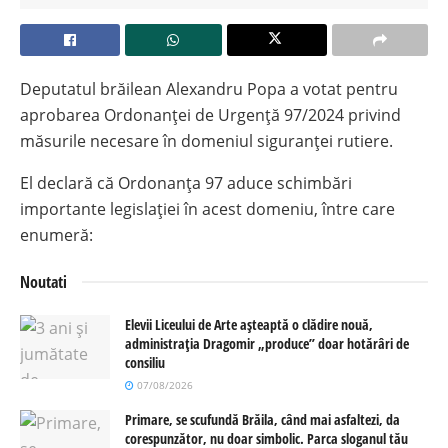
Deputatul brăilean Alexandru Popa a votat pentru
aprobarea Ordonanței de Urgență 97/2024 privind
măsurile necesare în domeniul siguranței rutiere.
El declară că Ordonanța 97 aduce schimbări
importante legislației în acest domeniu, între care
enumeră:
Noutati
Elevii Liceului de Arte așteaptă o clădire nouă,
administrația Dragomir „produce” doar hotărâri de
consiliu
07/08/2026
Primare, se scufundă Brăila, când mai asfaltezi, da
corespunzător, nu doar simbolic. Parca sloganul tău