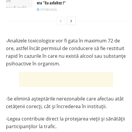
era ”Eu asfaltez !”
07/08/2026
-Analizele toxicologice vor fi gata în maximum 72 de
ore, astfel încât permisul de conducere să fie restituit
rapid în cazurile în care nu există alcool sau substanțe
psihoactive în organism.
-Se elimină așteptările nerezonabile care afectau atât
cetățenii corecți, cât și încrederea în instituții.
-Legea contribuie direct la protejarea vieții și sănătății
participanților la trafic.