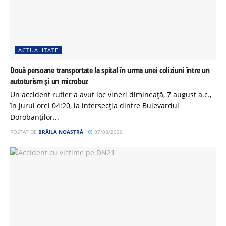
ACTUALITATE
Două persoane transportate la spital în urma unei coliziuni între un
autoturism și un microbuz
Un accident rutier a avut loc vineri dimineață, 7 august a.c.,
în jurul orei 04:20, la intersecția dintre Bulevardul
Dorobanților...
POSTAT DE
BRĂILA NOASTRĂ
07/08/2026