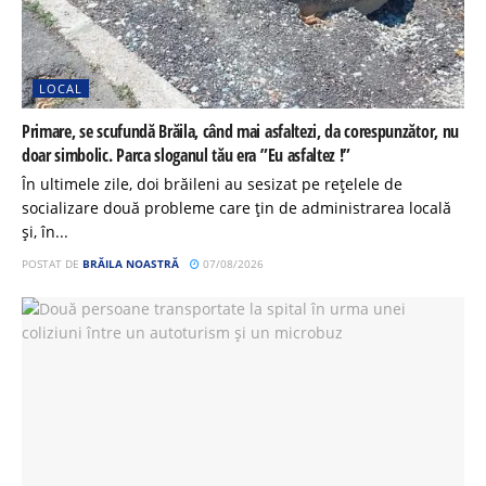
LOCAL
Primare, se scufundă Brăila, când mai asfaltezi, da corespunzător, nu
doar simbolic. Parca sloganul tău era ”Eu asfaltez !”
În ultimele zile, doi brăileni au sesizat pe rețelele de
socializare două probleme care țin de administrarea locală
și, în...
POSTAT DE
BRĂILA NOASTRĂ
07/08/2026