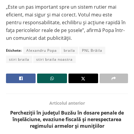
„Este un pas important spre un sistem rutier mai
eficient, mai sigur și mai corect. Votul meu este
pentru responsabilitate, echilibru și acțiune rapidă în
fața pericolelor reale de pe șosele”, afirmă Popa într-
un comunicat dat publicității.
Etichete:
Alexandru Popa
braila
PNL Brăila
stiri braila
stiri braila noastra
Articolul anterior
Percheziții în județul Buzău în dosare penale de
înșelăciune, evaziune fiscală și nerespectarea
regimului armelor și munițiilor