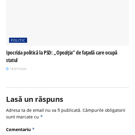
POLITIC
Ipocrizia politică la PSD: „Opoziția” de fațadă care ocupă
statul
14/07/2026
Lasă un răspuns
Adresa ta de email nu va fi publicată.
Câmpurile obligatorii
sunt marcate cu
*
Comentariu
*