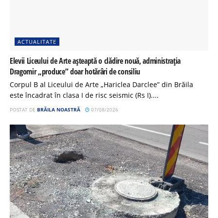
ACTUALITATE
Elevii Liceului de Arte așteaptă o clădire nouă, administrația
Dragomir „produce” doar hotărâri de consiliu
Corpul B al Liceului de Arte „Hariclea Darclee” din Brăila
este încadrat în clasa I de risc seismic (Rs I)....
POSTAT DE
BRĂILA NOASTRĂ
07/08/2026