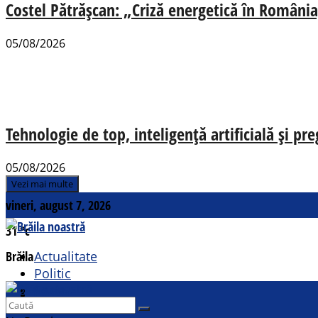
Costel Pătrășcan: „Criză energetică în România,
05/08/2026
Tehnologie de top, inteligență artificială și pr
05/08/2026
Vezi mai multe
vineri, august 7, 2026
31
°c
Brăila
Actualitate
Politic
Social
Contact
Sport