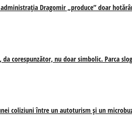
ă, administrația Dragomir „produce” doar hotărâr
, da corespunzător, nu doar simbolic. Parca slog
nei coliziuni între un autoturism și un microbu