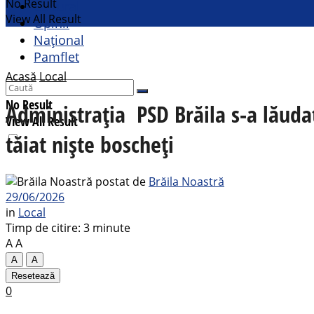
No Result
Cultural
View All Result
Opinii
Național
Pamflet
Acasă
Local
No Result
Administrația PSD Brăila s-a lăudat
View All Result
tăiat niște boscheți
postat de
Brăila Noastră
29/06/2026
in
Local
Timp de citire: 3 minute
A
A
A
A
Resetează
0