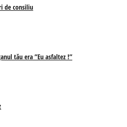
i de consiliu
anul tău era ”Eu asfaltez !”
z