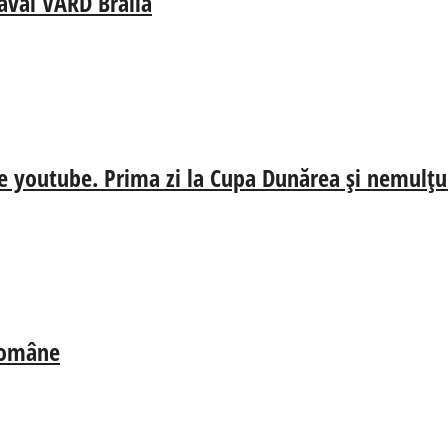
aval VARD Brăila
e youtube. Prima zi la Cupa Dunărea și nemulțum
 Române