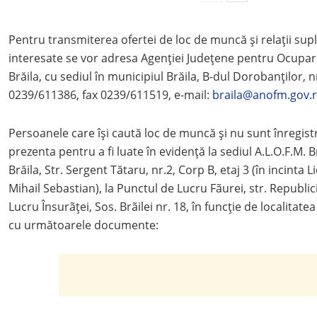
Pentru transmiterea ofertei de loc de muncă şi relaţii su
interesate se vor adresa Agenţiei Judeţene pentru Ocupa
Brăila, cu sediul în municipiul Brăila, B-dul Dorobanţilor, n
0239/611386, fax 0239/611519, e-mail:
braila@anofm.gov.
Persoanele care îşi caută loc de muncă şi nu sunt înregistr
prezenta pentru a fi luate în evidență la sediul A.L.O.F.M. B
Brăila, Str. Sergent Tătaru, nr.2, Corp B, etaj 3 (în incinta 
Mihail Sebastian), la Punctul de Lucru Fãurei, str. Republic
Lucru Însurãței, Sos. Brãilei nr. 18, în funcție de localitatea
cu următoarele documente: