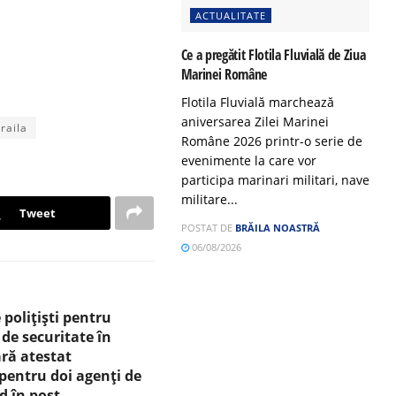
ACTUALITATE
Ce a pregătit Flotila Fluvială de Ziua
Marinei Române
Flotila Fluvială marchează
aniversarea Zilei Marinei
braila
Române 2026 printr-o serie de
evenimente la care vor
participa marinari militari, nave
militare...
Tweet
POSTAT DE
BRĂILA NOASTRĂ
06/08/2026
 polițiști pentru
 de securitate în
ără atestat
 pentru doi agenți de
d în post