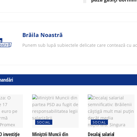
Brăila Noastră
Punem sub lupă subiectele delicate care contează cu ad
mandări
SOCIAL
SOCIAL
O investiție
Miniștrii Muncii din
Decalaj salarial