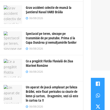
Grav accident colectiv de muncă la
Șantierul Naval VARD Brăila
06/08/2026
Spectacol pe teren, sincope pe
transmisie de pe youtube. Prima zi la
Cupa Dunărea și nemulțumirile fanilor
06/08/2026
Ce a pregătit Flotila Fluvială de Ziua
Marinei Române
06/08/2026
Un aparat de joacă amplasat pe faleza
Brăilei, este fixat periculos cu cioate de
lemn și carton, Dragomire, vezi că este
în curtea ta !!
06/08/2026