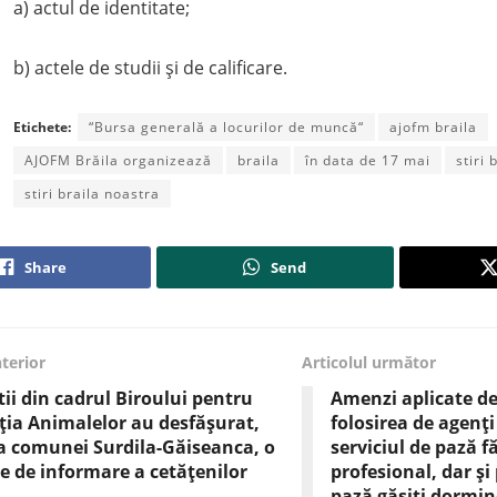
a) actul de identitate;
b) actele de studii şi de calificare.
Etichete:
“Bursa generală a locurilor de muncă“
ajofm braila
AJOFM Brăila organizează
braila
în data de 17 mai
stiri 
stiri braila noastra
Share
Send
nterior
Articolul următor
știi din cadrul Biroului pentru
Amenzi aplicate de
ția Animalelor au desfășurat,
folosirea de agenți
a comunei Surdila-Găiseanca, o
serviciul de pază f
e de informare a cetățenilor
profesional, dar și
pază găsiți dormin