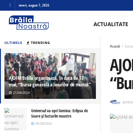
vineri, august 7, 2026
ACTUALITATE
ULTIMELE
TRENDING
Acasă
Socia
AJO
“Bu
AJOFM Brăila organizează, în data de 17
mai, “Bursa generală a locurilor de muncă“
21/04/2024
posta
Universul va opri lumina: Eclipsa de
Soare și facturile noastre
06/08/2026