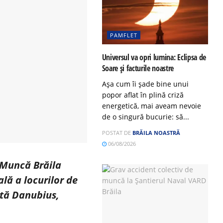
PAMFLET
Universul va opri lumina: Eclipsa de
Soare și facturile noastre
Așa cum îi șade bine unui
popor aflat în plină criză
energetică, mai aveam nevoie
de o singură bucurie: să...
POSTAT DE
BRĂILA NOASTRĂ
06/08/2026
 Muncă Brăila
lă a locurilor de
ntă Danubius,