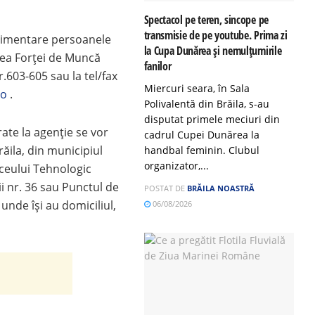
Spectacol pe teren, sincope pe
transmisie de pe youtube. Prima zi
plimentare persoanele
la Cupa Dunărea și nemulțumirile
rea Forţei de Muncă
fanilor
r.603-605 sau la tel/fax
Miercuri seara, în Sala
ro
.
Polivalentă din Brăila, s-au
disputat primele meciuri din
ate la agenție se vor
cadrul Cupei Dunărea la
răila, din municipiul
handbal feminin. Clubul
organizator,...
Liceului Tehnologic
ii nr. 36 sau Punctul de
POSTAT DE
BRĂILA NOASTRĂ
 unde își au domiciliul,
06/08/2026