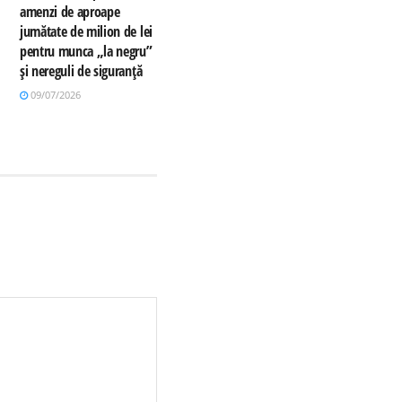
amenzi de aproape
jumătate de milion de lei
pentru munca „la negru”
și nereguli de siguranță
09/07/2026