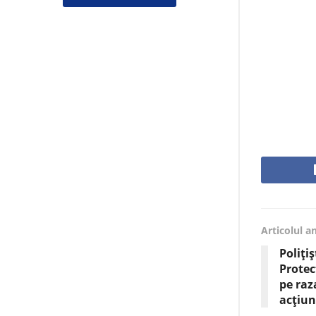
Articolul a
Poliți
Protec
pe raz
acțiun