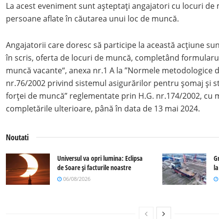
La acest eveniment sunt așteptaţi angajatori cu locuri de
persoane aflate în căutarea unui loc de muncă.
Angajatorii care doresc să participe la această acţiune su
în scris, oferta de locuri de muncă, completând formularul 
muncă vacante“, anexa nr.1 A la ”Normele metodologice de
nr.76/2002 privind sistemul asigurărilor pentru şomaj şi s
forţei de muncă” reglementate prin H.G. nr.174/2002, cu mo
completările ulterioare, până în data de 13 mai 2024.
Noutati
Universul va opri lumina: Eclipsa
G
de Soare și facturile noastre
l
06/08/2026