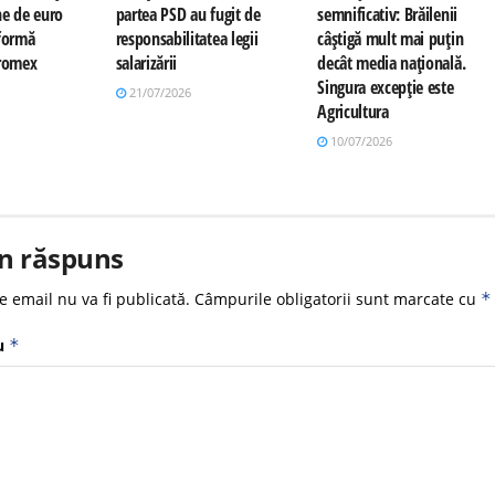
ne de euro
partea PSD au fugit de
semnificativ: Brăilenii
tformă
responsabilitatea legii
câștigă mult mai puțin
Promex
salarizării
decât media națională.
Singura excepție este
21/07/2026
Agricultura
10/07/2026
n răspuns
e email nu va fi publicată.
Câmpurile obligatorii sunt marcate cu
*
u
*