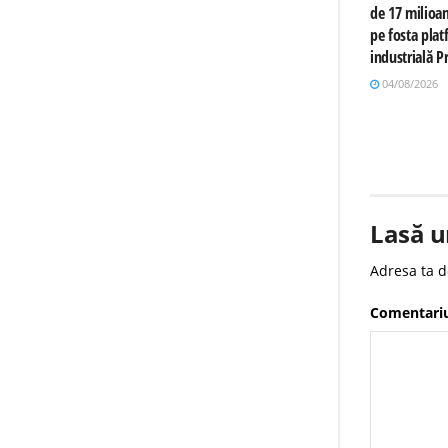
de 17 milioa
pe fosta pla
industrială 
04/08/2026
Lasă u
Adresa ta d
Comentari