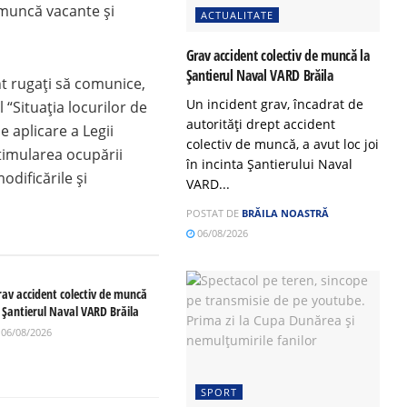
 muncă vacante şi
ACTUALITATE
Grav accident colectiv de muncă la
Șantierul Naval VARD Brăila
nt rugați să comunice,
Un incident grav, încadrat de
“Situaţia locurilor de
autorități drept accident
 aplicare a Legii
colectiv de muncă, a avut loc joi
timularea ocupării
în incinta Șantierului Naval
dificările şi
VARD...
POSTAT DE
BRĂILA NOASTRĂ
06/08/2026
rav accident colectiv de muncă
a Șantierul Naval VARD Brăila
06/08/2026
SPORT