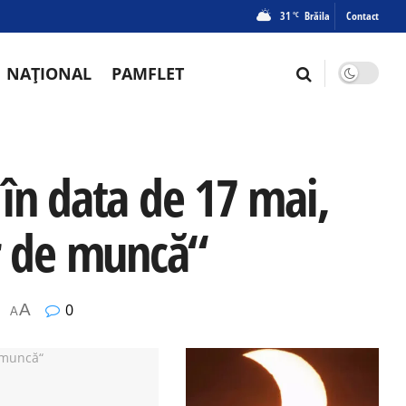
31
Brăila
Contact
°C
NAȚIONAL
PAMFLET
în data de 17 mai,
or de muncă“
A
0
A