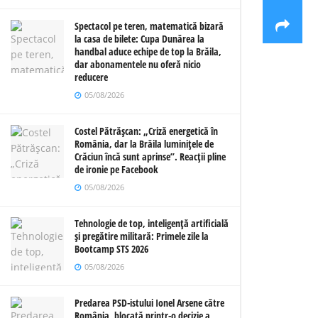
Spectacol pe teren, matematică bizară
la casa de bilete: Cupa Dunărea la
handbal aduce echipe de top la Brăila,
dar abonamentele nu oferă nicio
reducere
05/08/2026
Costel Pătrășcan: „Criză energetică în
România, dar la Brăila luminițele de
Crăciun încă sunt aprinse”. Reacții pline
de ironie pe Facebook
05/08/2026
Tehnologie de top, inteligență artificială
și pregătire militară: Primele zile la
Bootcamp STS 2026
05/08/2026
Predarea PSD-istului Ionel Arsene către
România, blocată printr-o decizie a