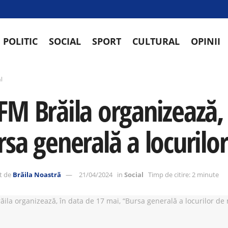
POLITIC
SOCIAL
SPORT
CULTURAL
OPINII
l
FM Brăila organizează, 
rsa generală a locuril
t de
Brăila Noastră
21/04/2024
in
Social
Timp de citire: 2 minute