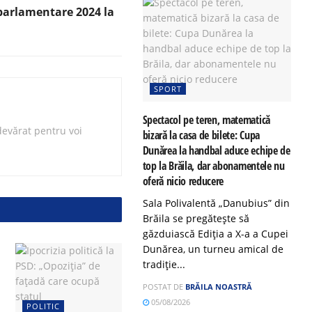
 parlamentare 2024 la
SPORT
Spectacol pe teren, matematică
evărat pentru voi
bizară la casa de bilete: Cupa
Dunărea la handbal aduce echipe de
top la Brăila, dar abonamentele nu
oferă nicio reducere
Sala Polivalentă „Danubius” din
Brăila se pregătește să
găzduiască Ediția a X-a a Cupei
Dunărea, un turneu amical de
tradiție...
POSTAT DE
BRĂILA NOASTRĂ
05/08/2026
POLITIC