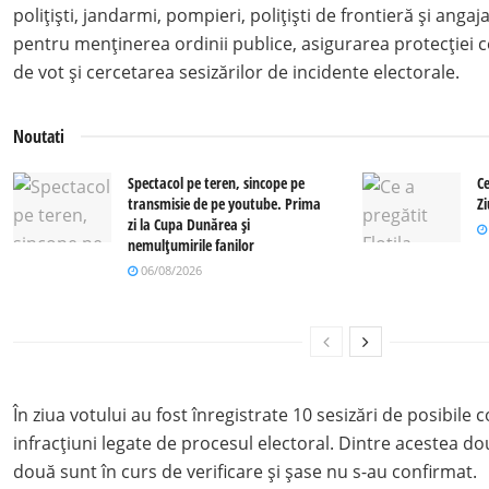
polițiști, jandarmi, pompieri, polițiști de frontieră și angaja
pentru menținerea ordinii publice, asigurarea protecției c
de vot și cercetarea sesizărilor de incidente electorale.
Noutati
Spectacol pe teren, sincope pe
Ce
transmisie de pe youtube. Prima
Z
zi la Cupa Dunărea și
nemulțumirile fanilor
06/08/2026
În ziua votului au fost înregistrate 10 sesizări de posibile 
infracțiuni legate de procesul electoral. Dintre acestea d
două sunt în curs de verificare și șase nu s-au confirmat.