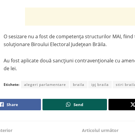
O sesizare nu a fost de competența structurilor MAI, fiind
soluționare Biroului Electoral Județean Brăila.
Au fost aplicate două sancțiuni contravenționale cu amen
de lei.
Etichete:
alegeri parlamentare
braila
ipj braila
stiri brail
Share
Send
nterior
Articolul următor