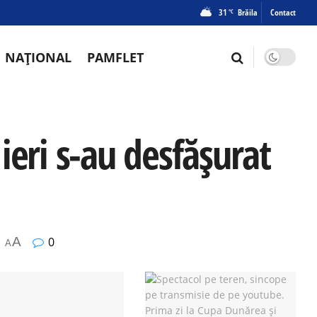
31
Brăila
Contact
°C
NAȚIONAL
PAMFLET
ieri s-au desfășurat
A
0
A