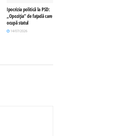
Ipocrizia politică la PSD:
„Opoziția” de fațadă care
ocupă statul
14/07/2026