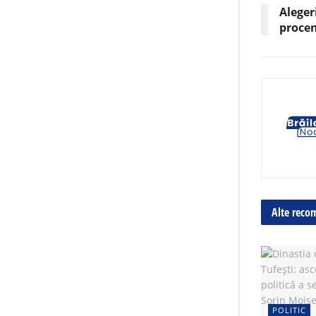
Aleger
procen
Alte reco
POLITIC