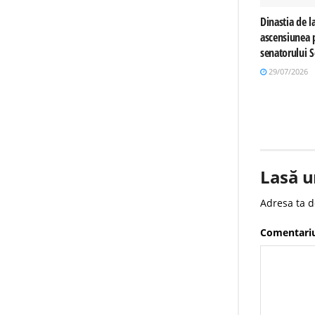
Dinastia de la
ascensiunea p
senatorului 
29/07/2026
Lasă u
Adresa ta d
Comentari