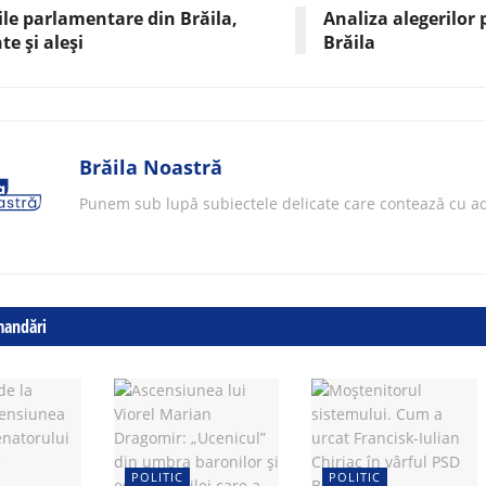
ile parlamentare din Brăila,
Analiza alegerilor
te și aleși
Brăila
Brăila Noastră
Punem sub lupă subiectele delicate care contează cu ad
mandări
POLITIC
POLITIC