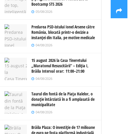
Bootcamp STS 2026
05/08/2026
Predarea PSD-istului Ionel Arsene către
România, blocată printr-o decizie a
instanței din Italia, pe motive medicale
04/08/2026
15 august 2026 la Casa Tineretului
„Maratonul Resuscitării” – Ediția I,
Brăila Interval orar: 11:00–21:00
04/08/2026
Taurul din fontă de la Piața Halelor, o
donație întârziată în a fi amplasată de
municipalitate
04/08/2026
Brăila Plaza: O investiție de 17 milioane
de euro pe fosta platformă industrială