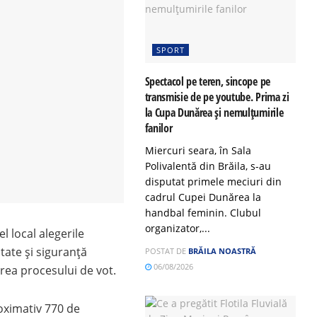
SPORT
Spectacol pe teren, sincope pe
transmisie de pe youtube. Prima zi
la Cupa Dunărea și nemulțumirile
fanilor
Miercuri seara, în Sala
Polivalentă din Brăila, s-au
disputat primele meciuri din
cadrul Cupei Dunărea la
handbal feminin. Clubul
organizator,...
l local alegerile
tate și siguranță
POSTAT DE
BRĂILA NOASTRĂ
06/08/2026
area procesului de vot.
roximativ 770 de