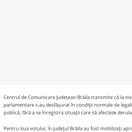
Centrul de Comunicare Județean Brăila transmite că la nive
parlamentare s-au desfășurat în condiții normale de legali
publică, fără a se înregistra situații care să afecteze derul
Pentru ziua votului, în județul Brăila au fost mobilizați ap