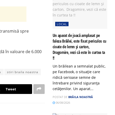
LOCAL
 transmisă spre
Un aparat de joacă amplasat pe
faleza Brăilei, este fixat periculos cu
cioate de lemn și carton,
dă în valoare de 6.000
Dragomire, vezi că este în curtea ta
!!
Un brăilean a semnalat public,
pe Facebook, o situație care
a
stiri braila noastra
ridică serioase semne de
întrebare privind siguranța
cetățenilor. Un aparat...
Tweet
POSTAT DE
BRĂILA NOASTRĂ
06/08/2026