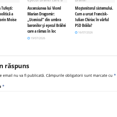
 Tufești:
Ascensiunea lui Viorel
Moștenitorul sistemului.
olitică a
Marian Dragomir:
Cum a urcat Francisk-
Sorin Moise
„Ucenicul” din umbra
Iulian Chiriac în vârful
baronilor și eșecul Brăilei
PSD Brăila?
care a rămas în loc
16/07/2026
19/07/2026
n răspuns
e email nu va fi publicată.
Câmpurile obligatorii sunt marcate cu
*
u
*