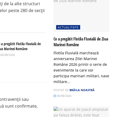
ți de la alte structuri
elor peste 280 de secții
ACTUALITATE
Ce a pregătit Flotila Fluvială de Ziua
 a pregătit Flotila Fluvială de
Marinei Române
iua Marinei Române
Flotila Fluvială marchează
06/08/2026
aniversarea Zilei Marinei
Române 2026 printr-o serie de
evenimente la care vor
participa marinari militari, nave
militare...
POSTAT DE
BRĂILA NOASTRĂ
06/08/2026
contravenții sau
ouă sunt confirmate,