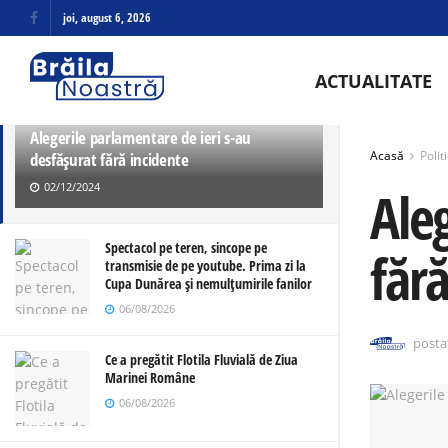
joi, august 6, 2026
ULTIMELE
TRENDING
ACTUALITATE
Alegerile parlamentare de ieri s-au
Acasă
Polit
desfășurat fără incidente
02/12/2024
Ale
Spectacol pe teren, sincope pe
făr
transmisie de pe youtube. Prima zi la
Cupa Dunărea și nemulțumirile fanilor
06/08/2026
posta
Ce a pregătit Flotila Fluvială de Ziua
Marinei Române
06/08/2026