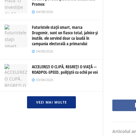
Promex
04/08/2026
Futuristele stații smart, marca
Dragomir, sunt un fiasco total, jalnice și
inutile, ele servind doar ca laudă în
campania electorală a primarului
04/08/2026
ACCELEREZI O CLIPĂ, REGREȚI O VIAȚĂ —
ROADPOL-SPEED, polițiștii cu ochii pe voi
03/08/2026
VEZI MAI MULTE
Articolul a