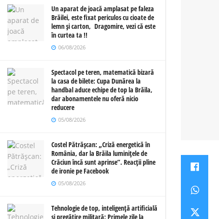
Un aparat de joacă amplasat pe faleza
Brăilei, este fixat periculos cu cioate de
lemn și carton, Dragomire, vezi că este
în curtea ta !!
06/08/2026
Spectacol pe teren, matematică bizară
la casa de bilete: Cupa Dunărea la
handbal aduce echipe de top la Brăila,
dar abonamentele nu oferă nicio
reducere
05/08/2026
Costel Pătrășcan: „Criză energetică în
România, dar la Brăila luminițele de
Crăciun încă sunt aprinse”. Reacții pline
de ironie pe Facebook
05/08/2026
Tehnologie de top, inteligență artificială
și pregătire militară: Primele zile la