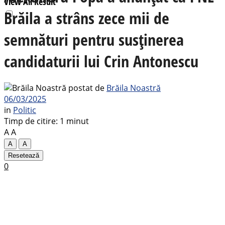
View All Result
Brăila a strâns zece mii de
semnături pentru susținerea
candidaturii lui Crin Antonescu
postat de
Brăila Noastră
06/03/2025
in
Politic
Timp de citire: 1 minut
A
A
A
A
Resetează
0