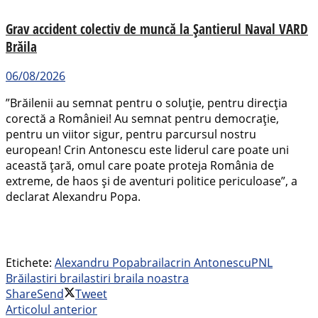
Grav accident colectiv de muncă la Șantierul Naval VARD
Brăila
06/08/2026
”Brăilenii au semnat pentru o soluție, pentru direcția
corectă a României! Au semnat pentru democrație,
pentru un viitor sigur, pentru parcursul nostru
european! Crin Antonescu este liderul care poate uni
această țară, omul care poate proteja România de
extreme, de haos și de aventuri politice periculoase”, a
declarat Alexandru Popa.
Etichete:
Alexandru Popa
braila
crin Antonescu
PNL
Brăila
stiri braila
stiri braila noastra
Share
Send
Tweet
Articolul anterior