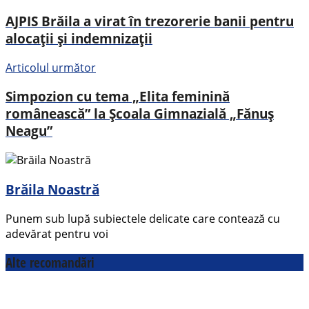
AJPIS Brăila a virat în trezorerie banii pentru
alocații și indemnizații
Articolul următor
Simpozion cu tema „Elita feminină
românească” la Școala Gimnazială „Fănuș
Neagu”
Brăila Noastră
Punem sub lupă subiectele delicate care contează cu
adevărat pentru voi
Alte recomandări