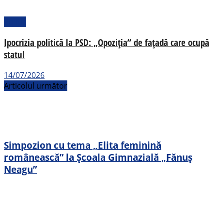
Politic
Ipocrizia politică la PSD: „Opoziția” de fațadă care ocupă
statul
14/07/2026
Articolul următor
Simpozion cu tema „Elita feminină
românească” la Școala Gimnazială „Fănuș
Neagu”