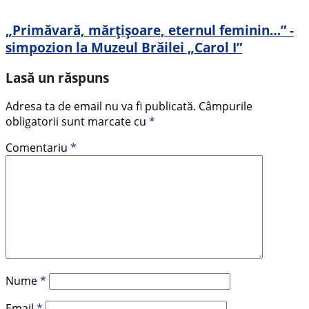
„Primăvară, mărțișoare, eternul feminin…” -
simpozion la Muzeul Brăilei „Carol I”
Lasă un răspuns
Adresa ta de email nu va fi publicată.
Câmpurile
obligatorii sunt marcate cu
*
Comentariu
*
Nume
*
Email
*