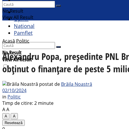
Sport
No Result
Cultural
View All Result
Opinii
Național
Pamflet
Acasă
Politic
No Result
Alexandru Popa, președinte PNL Bră
View All Result
obținut o finanțare de peste 5 mili
postat de
Brăila Noastră
02/10/2024
in
Politic
Timp de citire: 2 minute
A
A
A
A
Resetează