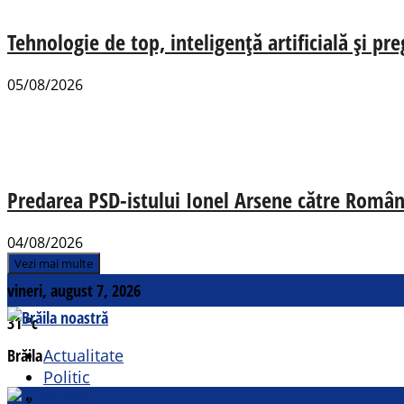
Tehnologie de top, inteligență artificială și pr
05/08/2026
Predarea PSD-istului Ionel Arsene către România
04/08/2026
Vezi mai multe
vineri, august 7, 2026
31
°c
Brăila
Actualitate
Politic
Social
Contact