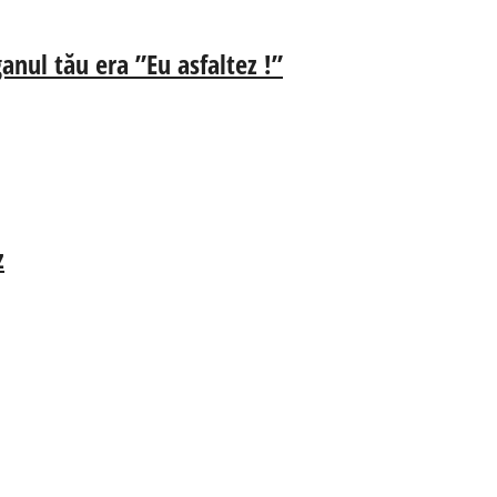
anul tău era ”Eu asfaltez !”
z