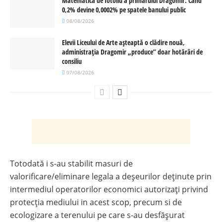
Matematica de fotoliu a primarului Dragomir: Când
0,2% devine 0,0002% pe spatele banului public
08/08/2026
Elevii Liceului de Arte așteaptă o clădire nouă,
administrația Dragomir „produce” doar hotărâri de
consiliu
07/08/2026
Totodată i s-au stabilit masuri de
valorificare/eliminare legala a deșeurilor deținute prin
intermediul operatorilor economici autorizați privind
protecția mediului in acest scop, precum si de
ecologizare a terenului pe care s-au desfășurat