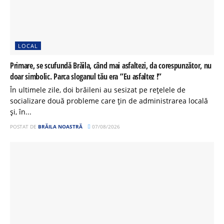
LOCAL
Primare, se scufundă Brăila, când mai asfaltezi, da corespunzător, nu
doar simbolic. Parca sloganul tău era ”Eu asfaltez !”
În ultimele zile, doi brăileni au sesizat pe rețelele de
socializare două probleme care țin de administrarea locală
și, în...
POSTAT DE
BRĂILA NOASTRĂ
07/08/2026