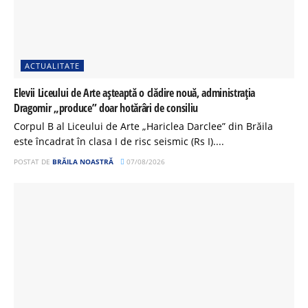
ACTUALITATE
Elevii Liceului de Arte așteaptă o clădire nouă, administrația
Dragomir „produce” doar hotărâri de consiliu
Corpul B al Liceului de Arte „Hariclea Darclee” din Brăila
este încadrat în clasa I de risc seismic (Rs I)....
POSTAT DE
BRĂILA NOASTRĂ
07/08/2026