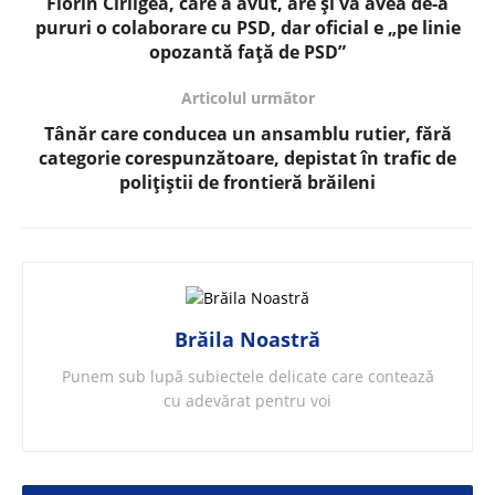
Florin Cîrligea, care a avut, are și va avea de-a
pururi o colaborare cu PSD, dar oficial e „pe linie
opozantă față de PSD”
Articolul următor
Tânăr care conducea un ansamblu rutier, fără
categorie corespunzătoare, depistat în trafic de
polițiștii de frontieră brăileni
Brăila Noastră
Punem sub lupă subiectele delicate care contează
cu adevărat pentru voi