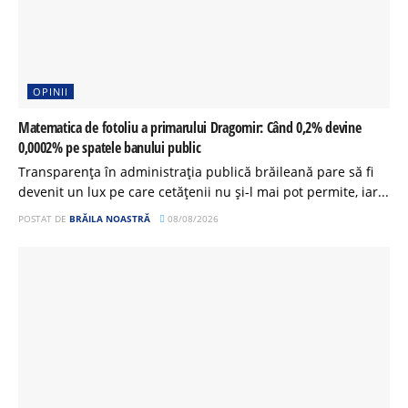
OPINII
Matematica de fotoliu a primarului Dragomir: Când 0,2% devine
0,0002% pe spatele banului public
Transparența în administrația publică brăileană pare să fi
devenit un lux pe care cetățenii nu și-l mai pot permite, iar...
POSTAT DE
BRĂILA NOASTRĂ
08/08/2026