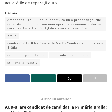
activitățile de reparații auto.
Etichete:
Amendat cu 15.000 de lei pentru că nu a predat deșeurile
depozitate pe ternul său unui operator economic autorizat
care desfășoară activități de tratare a deșeurilor
braila
comisarii Gărzii Naționale de Mediu Comisariatul Județean
Brăila
deținea deșeuri diverse
ipj braila
stiri braila
stiri braila noastra
Articolul anterior
AUR-ul are candidat de candidat la Primăria Brăila: