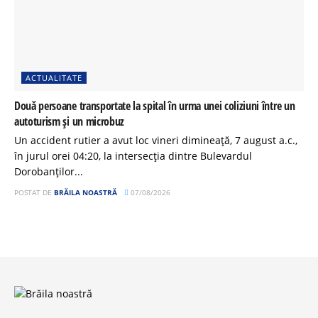
ACTUALITATE
Două persoane transportate la spital în urma unei coliziuni între un
autoturism și un microbuz
Un accident rutier a avut loc vineri dimineață, 7 august a.c.,
în jurul orei 04:20, la intersecția dintre Bulevardul
Dorobanților...
POSTAT DE
BRĂILA NOASTRĂ
07/08/2026