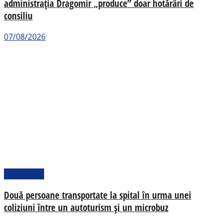
administrația Dragomir „produce” doar hotărâri de
consiliu
07/08/2026
Actualitate
Două persoane transportate la spital în urma unei
coliziuni între un autoturism și un microbuz