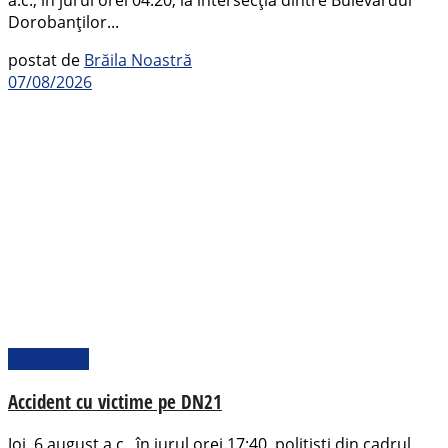
a.c., în jurul orei 04:20, la intersecția dintre Bulevardul
Dorobanților...
postat de
Brăila Noastră
07/08/2026
Actualitate
Accident cu victime pe DN21
Joi, 6 august a.c., în jurul orei 17:40, polițiști din cadrul