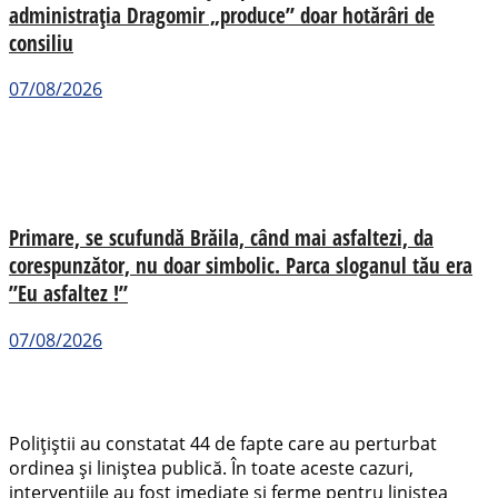
administrația Dragomir „produce” doar hotărâri de
consiliu
07/08/2026
Primare, se scufundă Brăila, când mai asfaltezi, da
corespunzător, nu doar simbolic. Parca sloganul tău era
”Eu asfaltez !”
07/08/2026
Polițiștii au constatat 44 de fapte care au perturbat
ordinea și liniștea publică. În toate aceste cazuri,
intervențiile au fost imediate și ferme pentru liniștea