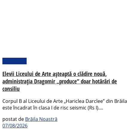
Actualitate
Elevii Liceului de Arte așteaptă o clădire nouă,
administrația Dragomir „produce” doar hotărâri de
consiliu
Corpul B al Liceului de Arte „Hariclea Darclee” din Brăila
este încadrat în clasa I de risc seismic (Rs I)....
postat de
Brăila Noastră
07/08/2026