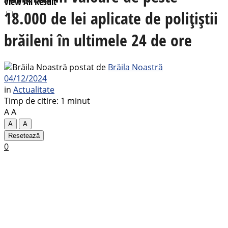
View All Result
18.000 de lei aplicate de polițiștii
brăileni în ultimele 24 de ore
postat de
Brăila Noastră
04/12/2024
in
Actualitate
Timp de citire: 1 minut
A
A
A
A
Resetează
0