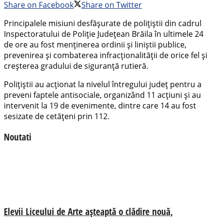
Share on Facebook
Share on Twitter
Principalele misiuni desfășurate de polițiștii din cadrul
Inspectoratului de Poliție Județean Brăila în ultimele 24
de ore au fost menținerea ordinii și liniștii publice,
prevenirea și combaterea infracționalității de orice fel și
creșterea gradului de siguranță rutieră.
Polițiștii au acționat la nivelul întregului județ pentru a
preveni faptele antisociale, organizând 11 acțiuni și au
intervenit la 19 de evenimente, dintre care 14 au fost
sesizate de cetățeni prin 112.
Noutati
Elevii Liceului de Arte așteaptă o clădire nouă,