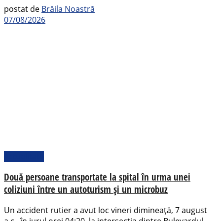
postat de
Brăila Noastră
07/08/2026
Actualitate
Două persoane transportate la spital în urma unei
coliziuni între un autoturism și un microbuz
Un accident rutier a avut loc vineri dimineață, 7 august