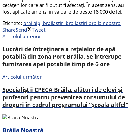
cetățenilor care ar fi putut fi afectați. În acest sens, au
fost aplicate amenzi în valoare de peste 18.000 de lei.
Etichete:
braila
ipj braila
stiri braila
stiri braila noastra
Share
Send
Tweet
Articolul anterior
Lucrări de întreținere a rețelelor de apă
potabilă din zona Port Brăila. Se întrerupe
furnizarea apei potabile timp de 6 ore
Articolul următor
Specialiștii CPECA Brăila, alături de elevi și
profesori pentru prevenirea consumului de
droguri în cadrul programului ”școala altfel”
Brăila Noastră