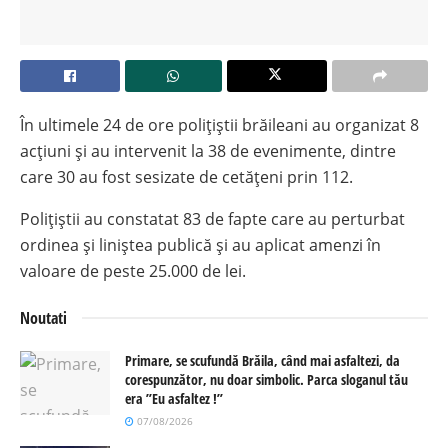
În ultimele 24 de ore polițiștii brăileani au organizat 8
acțiuni și au intervenit la 38 de evenimente, dintre
care 30 au fost sesizate de cetățeni prin 112.
Polițiștii au constatat 83 de fapte care au perturbat
ordinea și liniștea publică și au aplicat amenzi în
valoare de peste 25.000 de lei.
Noutati
Primare, se scufundă Brăila, când mai asfaltezi, da
corespunzător, nu doar simbolic. Parca sloganul tău
era ”Eu asfaltez !”
07/08/2026