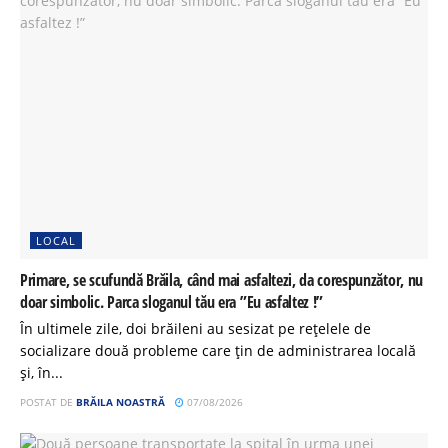
LOCAL
Primare, se scufundă Brăila, când mai asfaltezi, da corespunzător, nu
doar simbolic. Parca sloganul tău era ”Eu asfaltez !”
În ultimele zile, doi brăileni au sesizat pe rețelele de
socializare două probleme care țin de administrarea locală
și, în...
POSTAT DE
BRĂILA NOASTRĂ
07/08/2026