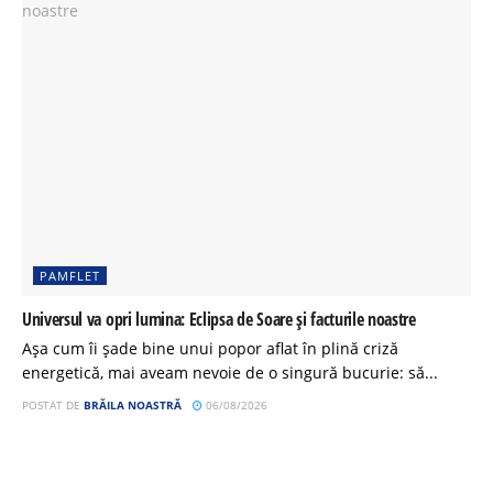
PAMFLET
Universul va opri lumina: Eclipsa de Soare și facturile noastre
Așa cum îi șade bine unui popor aflat în plină criză
energetică, mai aveam nevoie de o singură bucurie: să...
POSTAT DE
BRĂILA NOASTRĂ
06/08/2026