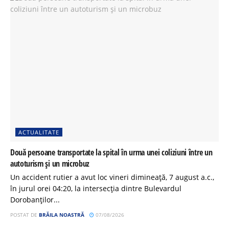
ACTUALITATE
Două persoane transportate la spital în urma unei coliziuni între un
autoturism și un microbuz
Un accident rutier a avut loc vineri dimineață, 7 august a.c.,
în jurul orei 04:20, la intersecția dintre Bulevardul
Dorobanților...
POSTAT DE
BRĂILA NOASTRĂ
07/08/2026