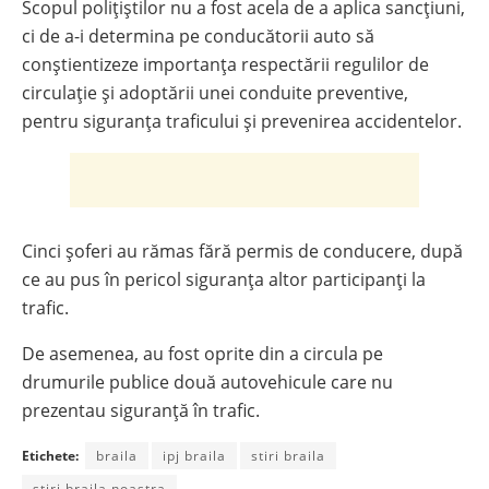
Scopul polițiștilor nu a fost acela de a aplica sancțiuni,
ci de a-i determina pe conducătorii auto să
conștientizeze importanța respectării regulilor de
circulație și adoptării unei conduite preventive,
pentru siguranța traficului și prevenirea accidentelor.
Cinci șoferi au rămas fără permis de conducere, după
ce au pus în pericol siguranța altor participanți la
trafic.
De asemenea, au fost oprite din a circula pe
drumurile publice două autovehicule care nu
prezentau siguranță în trafic.
Etichete:
braila
ipj braila
stiri braila
stiri braila noastra