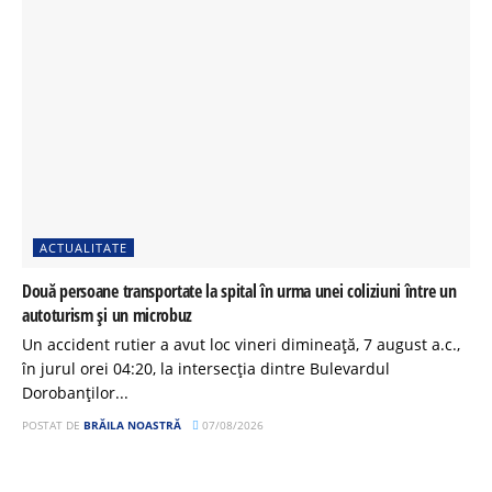
ACTUALITATE
Două persoane transportate la spital în urma unei coliziuni între un
autoturism și un microbuz
Un accident rutier a avut loc vineri dimineață, 7 august a.c.,
în jurul orei 04:20, la intersecția dintre Bulevardul
Dorobanților...
POSTAT DE
BRĂILA NOASTRĂ
07/08/2026