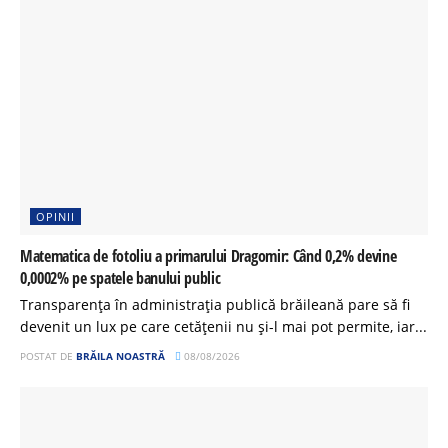
OPINII
Matematica de fotoliu a primarului Dragomir: Când 0,2% devine
0,0002% pe spatele banului public
Transparența în administrația publică brăileană pare să fi
devenit un lux pe care cetățenii nu și-l mai pot permite, iar...
POSTAT DE
BRĂILA NOASTRĂ
08/08/2026