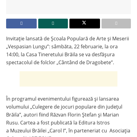
Invitație lansată de Școala Populară de Arte și Meserii
„Vespasian Lungu”: sâmbăta, 22 februarie, la ora
14:00, la Casa Tineretului Brăila se va desfășura
spectacolul de folclor „Cântând de Dragobete”.
În programul evenimentului figurează și lansarea
volumului „Culegere de jocuri populare din județul
Brăila”, autori fiind Răzvan Florin Ștefan și Marian
Rusu. Cartea a fost publicată la Editura Istros
a Muzeului Brăilei „Carol I”, în parteneriat cu Asociația