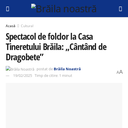
Acasă
Cultural
Spectacol de folclor la Casa
Tineretului Brăila: „Cântând de
Dragobete”
postat de
Brăila Noastră
A
A
19/02/2025
Timp de citire: 1 minut