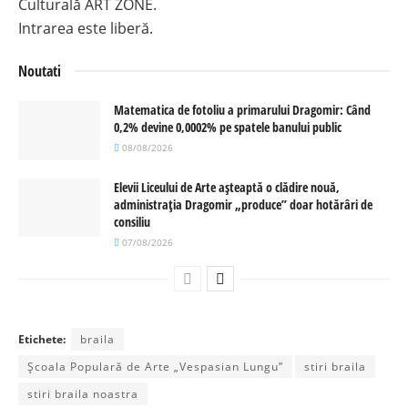
Culturală ART ZONE.
Intrarea este liberă.
Noutati
Matematica de fotoliu a primarului Dragomir: Când
0,2% devine 0,0002% pe spatele banului public
08/08/2026
Elevii Liceului de Arte așteaptă o clădire nouă,
administrația Dragomir „produce” doar hotărâri de
consiliu
07/08/2026
Etichete:
braila
Școala Populară de Arte „Vespasian Lungu”
stiri braila
stiri braila noastra