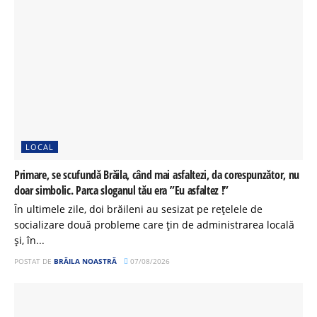
LOCAL
Primare, se scufundă Brăila, când mai asfaltezi, da corespunzător, nu
doar simbolic. Parca sloganul tău era ”Eu asfaltez !”
În ultimele zile, doi brăileni au sesizat pe rețelele de
socializare două probleme care țin de administrarea locală
și, în...
POSTAT DE
BRĂILA NOASTRĂ
07/08/2026