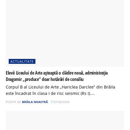
ACTUALITATE
Elevii Liceului de Arte așteaptă o clădire nouă, administrația
Dragomir „produce” doar hotărâri de consiliu
Corpul B al Liceului de Arte „Hariclea Darclee” din Brăila
este încadrat în clasa I de risc seismic (Rs I)....
POSTAT DE
BRĂILA NOASTRĂ
07/08/2026