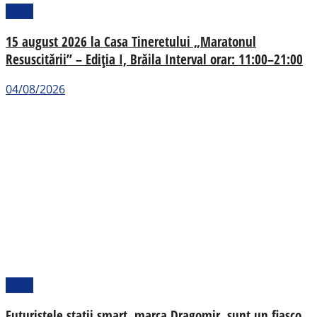
Local
15 august 2026 la Casa Tineretului „Maratonul
Resuscitării” – Ediția I, Brăila Interval orar: 11:00–21:00
04/08/2026
Local
Futuristele stații smart, marca Dragomir, sunt un fiasco