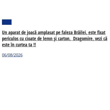
Local
Un aparat de joacă amplasat pe faleza Brăilei, este fixat
periculos cu cioate de lemn și carton, Dragomire, vezi că
este în curtea ta !!
06/08/2026