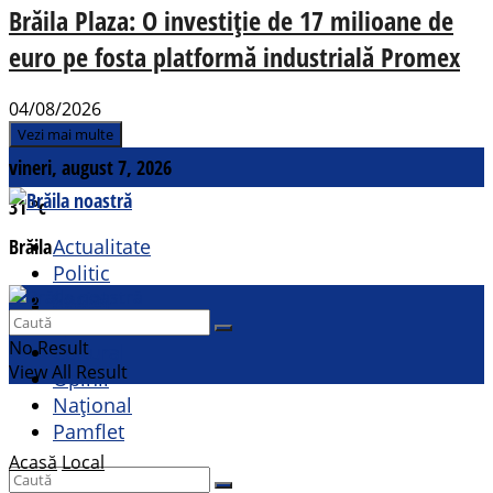
Brăila Plaza: O investiție de 17 milioane de
euro pe fosta platformă industrială Promex
04/08/2026
Vezi mai multe
vineri, august 7, 2026
31
°c
Brăila
Actualitate
Politic
Social
Contact
Sport
No Result
Cultural
View All Result
Opinii
Național
Pamflet
Acasă
Local