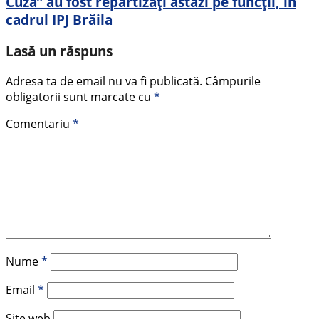
Cuza” au fost repartizați astăzi pe funcții, în
cadrul IPJ Brăila
Lasă un răspuns
Adresa ta de email nu va fi publicată.
Câmpurile
obligatorii sunt marcate cu
*
Comentariu
*
Nume
*
Email
*
Site web