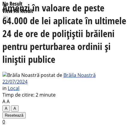
No Result
Amenzi în valoare de peste
View All Result
64.000 de lei aplicate în ultimele
24 de ore de polițiștii brăileni
pentru perturbarea ordinii și
liniștii publice
postat de
Brăila Noastră
22/07/2024
in
Local
Timp de citire: 2 minute
A
A
A
A
Resetează
0