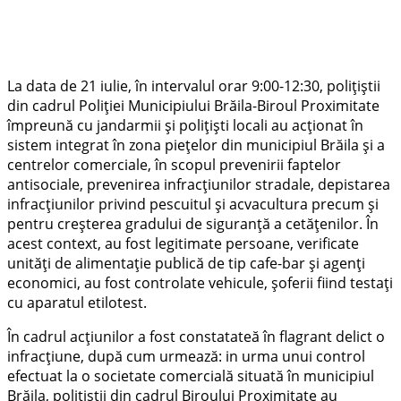
La data de 21 iulie, în intervalul orar 9:00-12:30, polițiștii
din cadrul Poliției Municipiului Brăila-Biroul Proximitate
împreună cu jandarmii și polițiști locali au acționat în
sistem integrat în zona piețelor din municipiul Brăila și a
centrelor comerciale, în scopul prevenirii faptelor
antisociale, prevenirea infracțiunilor stradale, depistarea
infracțiunilor privind pescuitul și acvacultura precum și
pentru creșterea gradului de siguranță a cetățenilor. În
acest context, au fost legitimate persoane, verificate
unități de alimentație publică de tip cafe-bar și agenți
economici, au fost controlate vehicule, șoferii fiind testați
cu aparatul etilotest.
În cadrul acțiunilor a fost constatateă în flagrant delict o
infracțiune, după cum urmează: in urma unui control
efectuat la o societate comercială situată în municipiul
Brăila, polițiștii din cadrul Biroului Proximitate au