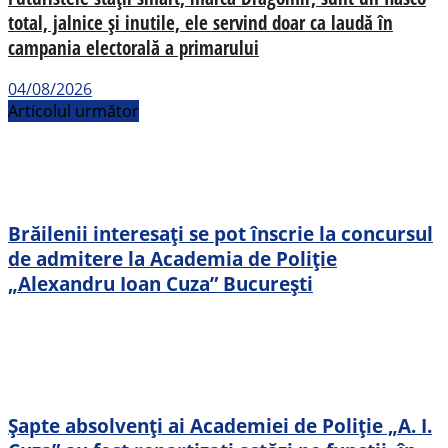
total, jalnice și inutile, ele servind doar ca laudă în
campania electorală a primarului
04/08/2026
Articolul următor
Brăilenii interesați se pot înscrie la concursul
de admitere la Academia de Poliție
„Alexandru Ioan Cuza” București
Șapte absolvenți ai Academiei de Poliție „A. I.