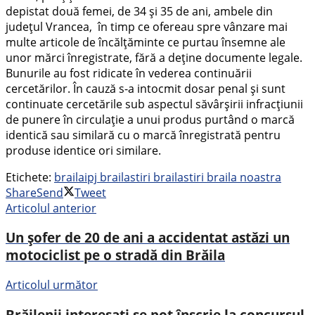
depistat două femei, de 34 și 35 de ani, ambele din
județul Vrancea, în timp ce ofereau spre vânzare mai
multe articole de încălțăminte ce purtau însemne ale
unor mărci înregistrate, fără a deține documente legale.
Bunurile au fost ridicate în vederea continuării
cercetărilor. În cauză s-a intocmit dosar penal și sunt
continuate cercetările sub aspectul săvârșirii infracțiunii
de punere în circulație a unui produs purtând o marcă
identică sau similară cu o marcă înregistrată pentru
produse identice ori similare.
Etichete:
braila
ipj braila
stiri braila
stiri braila noastra
Share
Send
Tweet
Articolul anterior
Un șofer de 20 de ani a accidentat astăzi un
motociclist pe o stradă din Brăila
Articolul următor
Brăilenii interesați se pot înscrie la concursul