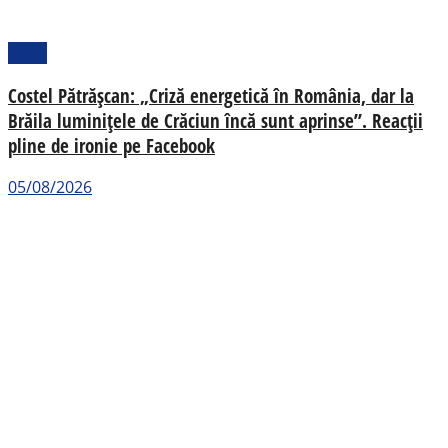
Local
Costel Pătrășcan: „Criză energetică în România, dar la
Brăila luminițele de Crăciun încă sunt aprinse”. Reacții
pline de ironie pe Facebook
05/08/2026