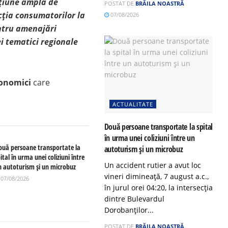
cțiune amplă de
POSTAT DE
BRĂILA NOASTRĂ
ecția consumatorilor la
07/08/2026
entru amenajări
ei tematici regionale
conomici
care
ACTUALITATE
Două persoane transportate la spital
în urma unei coliziuni între un
ouă persoane transportate la
autoturism și un microbuz
ital în urma unei coliziuni între
Un accident rutier a avut loc
n autoturism și un microbuz
vineri dimineață, 7 august a.c.,
07/08/2026
în jurul orei 04:20, la intersecția
dintre Bulevardul
Dorobanților...
POSTAT DE
BRĂILA NOASTRĂ