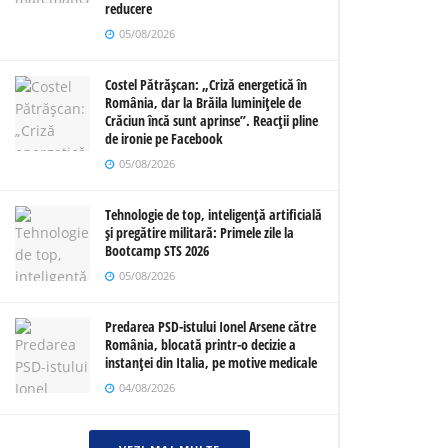
reducere
05/08/2026
Costel Pătrășcan: „Criză energetică în
România, dar la Brăila luminițele de
Crăciun încă sunt aprinse”. Reacții pline
de ironie pe Facebook
05/08/2026
Tehnologie de top, inteligență artificială
și pregătire militară: Primele zile la
Bootcamp STS 2026
05/08/2026
Predarea PSD-istului Ionel Arsene către
România, blocată printr-o decizie a
instanței din Italia, pe motive medicale
04/08/2026