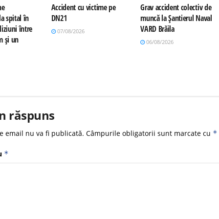
ne
Accident cu victime pe
Grav accident colectiv de
a spital în
DN21
muncă la Șantierul Naval
iziuni între
VARD Brăila
07/08/2026
m și un
06/08/2026
n răspuns
e email nu va fi publicată.
Câmpurile obligatorii sunt marcate cu
*
u
*