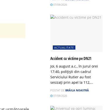
07/08/2026
ACTUALITATE
Accident cu victime pe DN21
Joi, 6 august a.c., în jurul orei
17:40, polițiști din cadrul
Serviciului Rutier au fost
sesizați prin apel la 112,...
POSTAT DE
BRĂILA NOASTRĂ
07/08/2026
icat următoarele