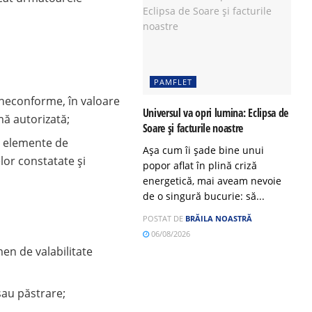
PAMFLET
econforme, în valoare
Universul va opri lumina: Eclipsa de
mă autorizată;
Soare și facturile noastre
 elemente de
Așa cum îi șade bine unui
lor constatate și
popor aflat în plină criză
energetică, mai aveam nevoie
de o singură bucurie: să...
POSTAT DE
BRĂILA NOASTRĂ
06/08/2026
en de valabilitate
sau păstrare;