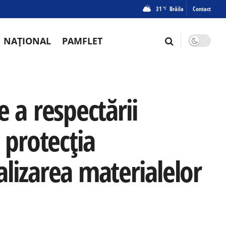
31
Brăila
Contact
°C
NAȚIONAL
PAMFLET
e a respectării
 protecția
lizarea materialelor