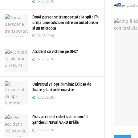
07/08/2026
posta
Două persoane transportate la spital în
urma unei coliziuni între un autoturism
și un microbuz
07/08/2026
Accident cu victime pe DN21
07/08/2026
Universul va opri lumina: Eclipsa de
Soare și facturile noastre
06/08/2026
Grav accident colectiv de muncă la
Șantierul Naval VARD Brăila
06/08/2026