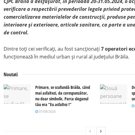
CJPC Brăila a desfășurat, în perioada 20-31.05.2024, o a
verificare a respectării prevederilor legale privind prot
comercializarea materialelor de construcții, produse p
interioare și exterioare, articole sanitare, ca parte a un
de control.
Dintre toți cei verificați, au fost sancționați
7 operatori e
funcționează în mediul urban și rural al județului Brăila.
Noutati
Primare, se scufundă Brăila, când
D
mai asfaltezi, da corespunzător,
sp
nu doar simbolic. Parca sloganul
u
tău era ”Eu asfaltez !”
07/08/2026