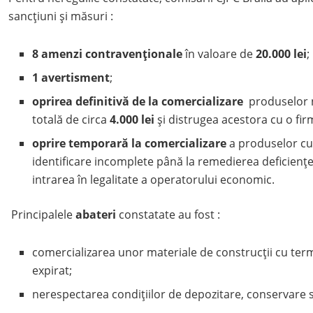
sancțiuni şi măsuri :
8 amenzi contravenționale
în valoare de
20.000 lei
;
1 avertisment
;
oprirea definitivă de la comercializare
produselor n
totală de circa
4.000 lei
și distrugea acestora cu o fir
oprire temporară la comercializare
a produselor cu
identificare incomplete până la remedierea deficiențe
intrarea în legalitate a operatorului economic.
Principalele
abateri
constatate au fost :
comercializarea unor materiale de construcții cu term
expirat;
nerespectarea condițiilor de depozitare, conservare 