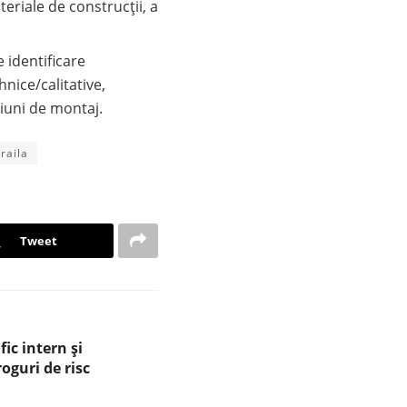
teriale de construcții, a
 identificare
hnice/calitative,
cțiuni de montaj.
braila
Tweet
fic intern și
oguri de risc