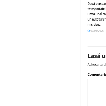
Două persoa
transportate l
urma unei col
un autoturis
microbuz
07/08/2026
Lasă u
Adresa ta d
Comentari