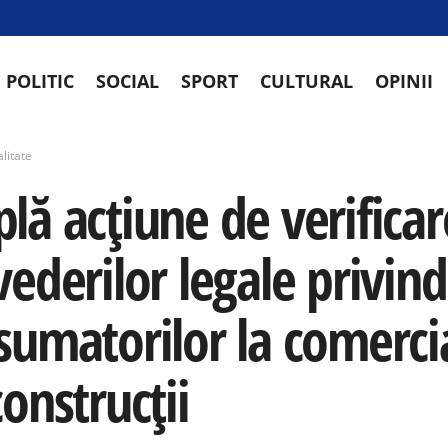
POLITIC
SOCIAL
SPORT
CULTURAL
OPINII
litate
ă acțiune de verificar
ederilor legale privind
sumatorilor la comercia
onstrucții