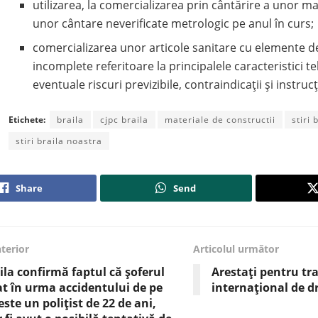
utilizarea, la comercializarea prin cântărire a unor ma
unor cântare neverificate metrologic pe anul în curs;
comercializarea unor articole sanitare cu elemente de
incomplete referitoare la principalele caracteristici te
eventuale riscuri previzibile, contraindicații și instru
Etichete:
braila
cjpc braila
materiale de constructii
stiri 
stiri braila noastra
Share
Send
nterior
Articolul următor
ăila confirmă faptul că șoferul
Arestați pentru tra
t în urma accidentului de pe
internațional de dr
ste un polițist de 22 de ani,