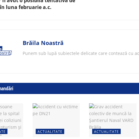
r fi avut o posibilă tentativă de
 în luna februarie a.c.
Brăila Noastră
Punem sub lupă subiectele delicate care contează cu ad
mandări
ATE
ACTUALITATE
ACTUALITATE