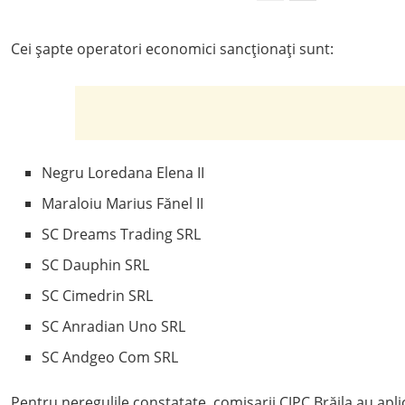
Cei șapte operatori economici sancționați sunt:
Negru Loredana Elena II
Maraloiu Marius Fănel II
SC Dreams Trading SRL
SC Dauphin SRL
SC Cimedrin SRL
SC Anradian Uno SRL
SC Andgeo Com SRL
Pentru neregulile constatate, comisarii CJPC Brăila au apl