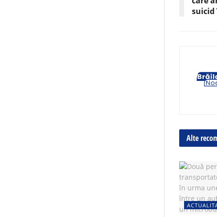
care a
suicid
Alte reco
ACTUALIT