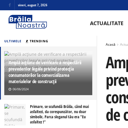
vineri, august 7, 2026
ACTUALITATE
ULTIMELE
TRENDING
Acasă
Actua
Ampl
Amplă acțiune de verificare a respectării
prevederilor legale privind protecția
prev
consumatorilor la comercializarea
materialelor de construcții
con
06/06/2024
de c
Primare, se scufundă Brăila, când mai
asfaltezi, da corespunzător, nu doar
simbolic. Parca sloganul tău era ”Eu
asfaltez !”