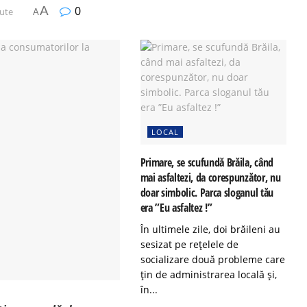
A
0
nute
A
LOCAL
Primare, se scufundă Brăila, când
mai asfaltezi, da corespunzător, nu
doar simbolic. Parca sloganul tău
era ”Eu asfaltez !”
În ultimele zile, doi brăileni au
sesizat pe rețelele de
socializare două probleme care
țin de administrarea locală și,
în...