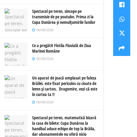
Spectacol pe teren, sincope pe
transmisie de pe youtube. Prima zi la
Cupa Dunărea și nemulțumirile fanilor
06/08/2026
Ce a pregătit Flotila Fluvială de Ziua
Marinei Române
06/08/2026
Un aparat de joacă amplasat pe faleza
Brăilei, este fixat periculos cu cioate de
lemn și carton, Dragomire, vezi că este
în curtea ta !!
06/08/2026
Spectacol pe teren, matematică bizară
la casa de bilete: Cupa Dunărea la
handbal aduce echipe de top la Brăila,
dar abonamentele nu oferă nicio