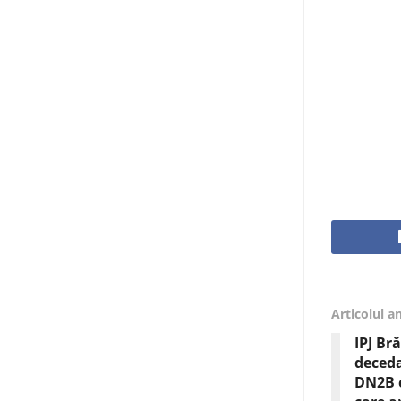
Articolul a
IPJ Br
deceda
DN2B e