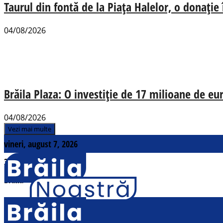
Taurul din fontă de la Piața Halelor, o donație
04/08/2026
Brăila Plaza: O investiție de 17 milioane de e
04/08/2026
Vezi mai multe
vineri, august 7, 2026
31
°c
Brăila
Contact