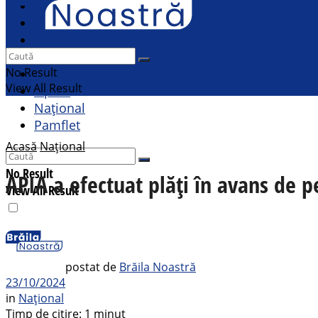
Actualitate
Politic
Social
Sport
No Result
Cultural
View All Result
Opinii
Național
Pamflet
Acasă
Național
No Result
APIA a efectuat plăți în avans de 
View All Result
postat de
Brăila Noastră
23/10/2024
in
Național
Timp de citire: 1 minut