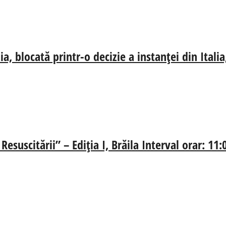
, blocată printr-o decizie a instanței din Ital
esuscitării” – Ediția I, Brăila Interval orar: 11