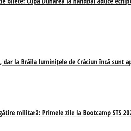
 de bilete: Cupa Dunărea la handbal aduce echip
 dar la Brăila luminițele de Crăciun încă sunt a
egătire militară: Primele zile la Bootcamp STS 20