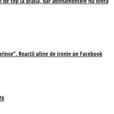
e de top la Brăila, dar abonamentele nu oferă
prinse”. Reacții pline de ironie pe Facebook
26