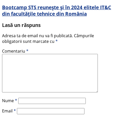
Bootcamp STS reunește și în 2024 elitele IT&C
din facultățile tehnice din România
Lasă un răspuns
Adresa ta de email nu va fi publicată.
Câmpurile
obligatorii sunt marcate cu
*
Comentariu
*
Nume
*
Email
*