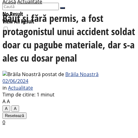
Acasă
Actualitate
No Result
Băut și fără permis, a fost
View All Result
protagonistul unui accident soldat
doar cu pagube materiale, dar s-a
ales cu dosar penal
postat de
Brăila Noastră
02/06/2024
in
Actualitate
Timp de citire: 1 minut
A
A
A
A
Resetează
0