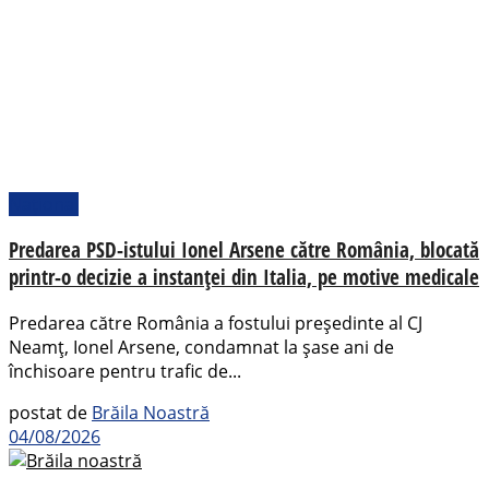
Național
Predarea PSD-istului Ionel Arsene către România, blocată
printr-o decizie a instanței din Italia, pe motive medicale
Predarea către România a fostului președinte al CJ
Neamț, Ionel Arsene, condamnat la șase ani de
închisoare pentru trafic de...
postat de
Brăila Noastră
04/08/2026