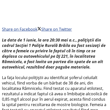
Share on Facebook
Share on Twitter
La data de 1 iunie, la ora 20:30 mai a.c., polițiștii din
cadrul Secției 1 Poliție Rurală Brăila au fost sesizați de
către o femeie cu privire la faptul că în timp ce se
deplasa cu autovehiculul pe DJ 221, în localitatea
Râmnicelu, a fost lovita un partea din spate de un alt
autovehicul, rezultând doar pagube materiale.
La fața locului polițiștii au identificat șoferul celuilalt
vehicul, fiind vorba de un bărbat de 38 de ani, din
localitatea Râmnicelu. Fiind testat cu aparatul etilotest,
rezultatul a indicat faptul că avea o îmbibație alcoolică de
0,85 mg/l alcool pur în aerul expirat, acesta fiind condus
la spital pentru recoltarea de mostre biologice. Femeia a
fost testată cu aparatul etilotest rezultatul fiind zero.