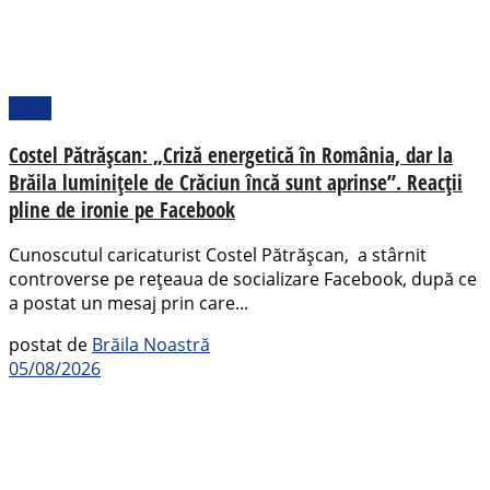
Local
Costel Pătrășcan: „Criză energetică în România, dar la
Brăila luminițele de Crăciun încă sunt aprinse”. Reacții
pline de ironie pe Facebook
Cunoscutul caricaturist Costel Pătrășcan, a stârnit
controverse pe rețeaua de socializare Facebook, după ce
a postat un mesaj prin care...
postat de
Brăila Noastră
05/08/2026