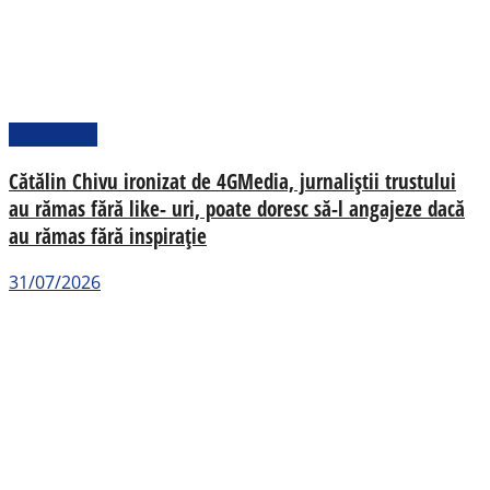
Actualitate
Cătălin Chivu ironizat de 4GMedia, jurnaliștii trustului
au rămas fără like- uri, poate doresc să-l angajeze dacă
au rămas fără inspirație
31/07/2026