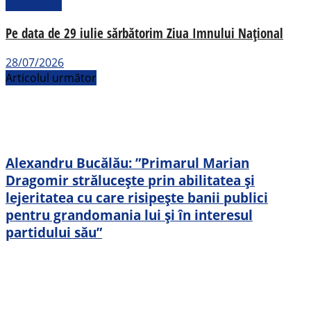
Actualitate
Pe data de 29 iulie sărbătorim Ziua Imnului Național
28/07/2026
Articolul următor
Alexandru Bucălău: ”Primarul Marian
Dragomir străluceşte prin abilitatea şi
lejeritatea cu care risipeşte banii publici
pentru grandomania lui şi în interesul
partidului său”