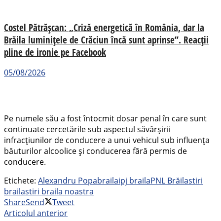
Costel Pătrășcan: „Criză energetică în România, dar la
Brăila luminițele de Crăciun încă sunt aprinse”. Reacții
pline de ironie pe Facebook
05/08/2026
Pe numele său a fost întocmit dosar penal în care sunt
continuate cercetările sub aspectul săvârșirii
infracțiunilor de conducere a unui vehicul sub influența
băuturilor alcoolice și conducerea fără permis de
conducere.
Etichete:
Alexandru Popa
braila
ipj braila
PNL Brăila
stiri
braila
stiri braila noastra
Share
Send
Tweet
Articolul anterior