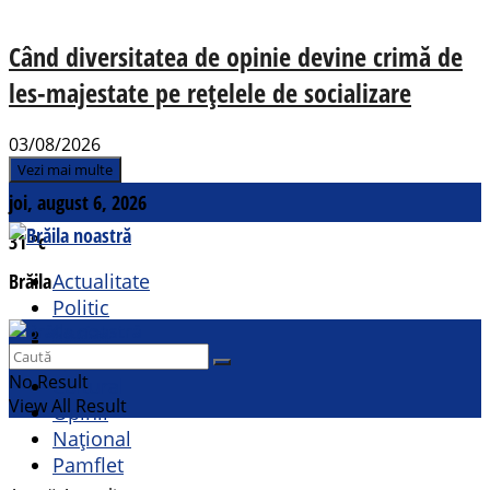
Când diversitatea de opinie devine crimă de
les-majestate pe rețelele de socializare
03/08/2026
Vezi mai multe
joi, august 6, 2026
31
°c
Brăila
Actualitate
Politic
Social
Contact
Sport
No Result
Cultural
View All Result
Opinii
Național
Pamflet