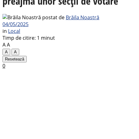
preajma unor secții de votare
postat de
Brăila Noastră
04/05/2025
in
Local
Timp de citire: 1 minut
A
A
A
A
Resetează
0