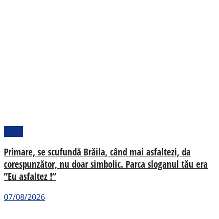
Local
Primare, se scufundă Brăila, când mai asfaltezi, da
corespunzător, nu doar simbolic. Parca sloganul tău era
”Eu asfaltez !”
07/08/2026