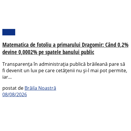
Opinii
Matematica de fotoliu a primarului Dragomir: Când 0,2%
devine 0,0002% pe spatele banului public
Transparența în administrația publică brăileană pare să
fi devenit un lux pe care cetățenii nu și-l mai pot permite,
iar...
postat de
Brăila Noastră
08/08/2026