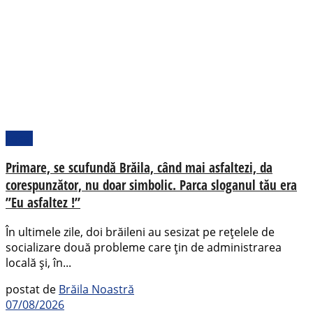
Local
Primare, se scufundă Brăila, când mai asfaltezi, da
corespunzător, nu doar simbolic. Parca sloganul tău era
”Eu asfaltez !”
În ultimele zile, doi brăileni au sesizat pe rețelele de
socializare două probleme care țin de administrarea
locală și, în...
postat de
Brăila Noastră
07/08/2026