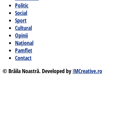
Politic
Social
Sport
Cultural
Opinii
Național
Pamflet
Contact
© Brăila Noastră. Developed by
I
MCreative.ro