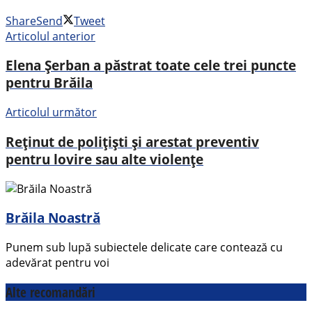
Share
Send
Tweet
Articolul anterior
Elena Șerban a păstrat toate cele trei puncte
pentru Brăila
Articolul următor
Reținut de polițiști și arestat preventiv
pentru lovire sau alte violențe
Brăila Noastră
Punem sub lupă subiectele delicate care contează cu
adevărat pentru voi
Alte recomandări