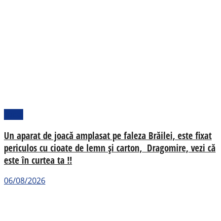
Local
Un aparat de joacă amplasat pe faleza Brăilei, este fixat
periculos cu cioate de lemn și carton, Dragomire, vezi că
este în curtea ta !!
06/08/2026