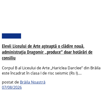
Actualitate
Elevii Liceului de Arte așteaptă o clădire nouă,
administrația Dragomir „produce” doar hotărâri de
consiliu
Corpul B al Liceului de Arte „Hariclea Darclee” din Brăila
este încadrat în clasa I de risc seismic (Rs I)....
postat de
Brăila Noastră
07/08/2026