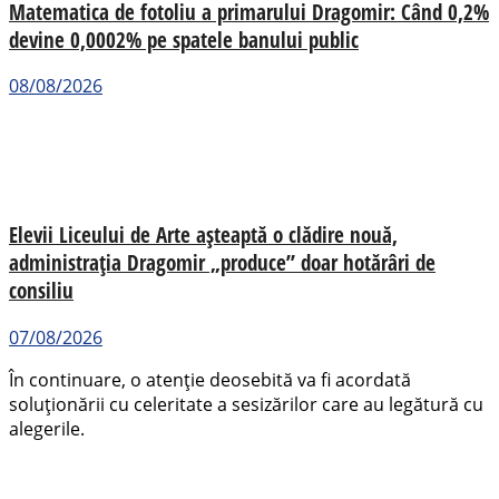
Matematica de fotoliu a primarului Dragomir: Când 0,2%
devine 0,0002% pe spatele banului public
08/08/2026
Elevii Liceului de Arte așteaptă o clădire nouă,
administrația Dragomir „produce” doar hotărâri de
consiliu
07/08/2026
În continuare, o atenție deosebită va fi acordată
soluționării cu celeritate a sesizărilor care au legătură cu
alegerile.