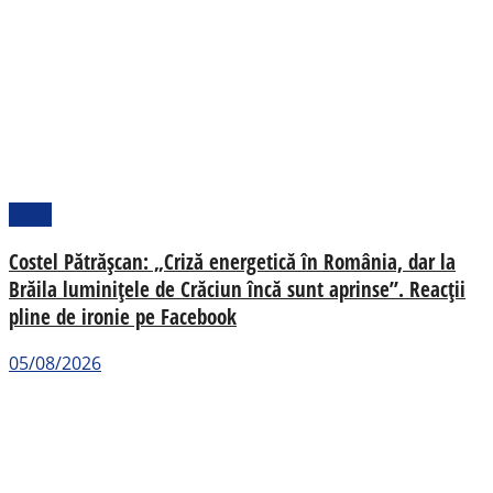
Local
Costel Pătrășcan: „Criză energetică în România, dar la
Brăila luminițele de Crăciun încă sunt aprinse”. Reacții
pline de ironie pe Facebook
05/08/2026