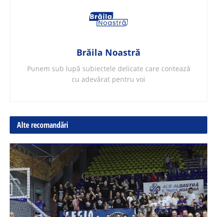
Brăila Noastră
Punem sub lupă subiectele delicate care contează
cu adevărat pentru voi
Alte recomandări