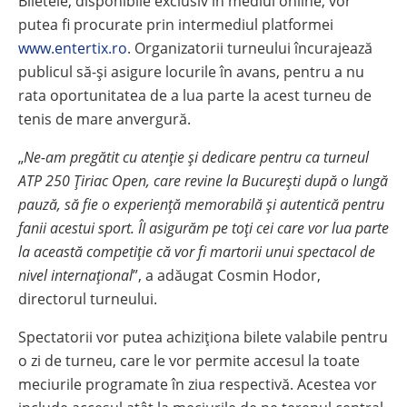
Biletele, disponibile exclusiv în mediul online, vor
putea fi procurate prin intermediul platformei
www.entertix.ro
. Organizatorii turneului încurajează
publicul să-și asigure locurile în avans, pentru a nu
rata oportunitatea de a lua parte la acest turneu de
tenis de mare anvergură.
„
Ne-am pregătit cu atenție și dedicare pentru ca turneul
ATP 250 Țiriac Open, care revine la București după o lungă
pauză, să fie o experiență memorabilă și autentică pentru
fanii acestui sport. ÎI asigurăm pe toți cei care vor lua parte
la această competiție că vor fi martorii unui spectacol de
nivel internațional
”, a adăugat Cosmin Hodor,
directorul turneului.
Spectatorii vor putea achiziționa bilete valabile pentru
o zi de turneu, care le vor permite accesul la toate
meciurile programate în ziua respectivă. Acestea vor