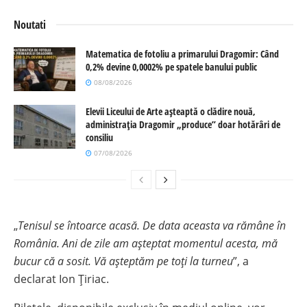
Noutati
Matematica de fotoliu a primarului Dragomir: Când
0,2% devine 0,0002% pe spatele banului public
08/08/2026
Elevii Liceului de Arte așteaptă o clădire nouă,
administrația Dragomir „produce” doar hotărâri de
consiliu
07/08/2026
„
Tenisul se întoarce acasă. De data aceasta va rămâne în
România. Ani de zile am așteptat momentul acesta, mă
bucur că a sosit. Vă așteptăm pe toți la turneu
”, a
declarat Ion Țiriac.