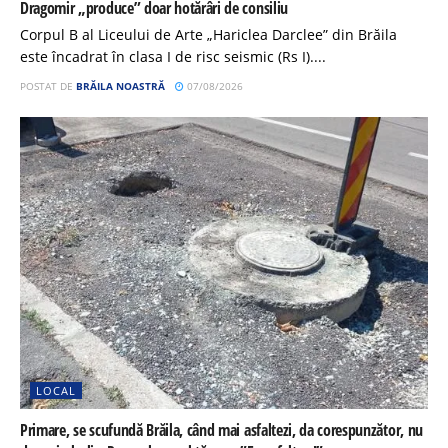
Dragomir „produce” doar hotărâri de consiliu
Corpul B al Liceului de Arte „Hariclea Darclee” din Brăila
este încadrat în clasa I de risc seismic (Rs I)....
POSTAT DE
BRĂILA NOASTRĂ
07/08/2026
LOCAL
Primare, se scufundă Brăila, când mai asfaltezi, da corespunzător, nu