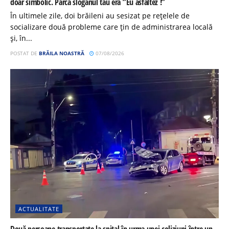
doar simbolic. Parca sloganul tău era ”Eu asfaltez !”
În ultimele zile, doi brăileni au sesizat pe rețelele de
socializare două probleme care țin de administrarea locală
și, în...
POSTAT DE
BRĂILA NOASTRĂ
07/08/2026
ACTUALITATE
Două persoane transportate la spital în urma unei coliziuni între un