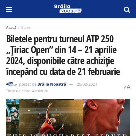
Acasă
Sport
Biletele pentru turneul ATP 250
„Țiriac Open” din 14 – 21 aprilie
2024, disponibile către achiziție
începând cu data de 21 februarie
postat de
Brăila Noastră
26/02/2024
A
A
Timp de citire: 4 minute