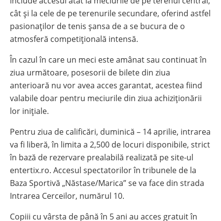
include accesul atât la meciurile de pe terenul central,
cât și la cele de pe terenurile secundare, oferind astfel
pasionaților de tenis șansa de a se bucura de o
atmosferă competițională intensă.
În cazul în care un meci este amânat sau continuat în
ziua următoare, posesorii de bilete din ziua
anterioară nu vor avea acces garantat, acestea fiind
valabile doar pentru meciurile din ziua achiziționării
lor inițiale.
Pentru ziua de calificări, duminică – 14 aprilie, intrarea
va fi liberă, în limita a 2,500 de locuri disponibile, strict
în bază de rezervare prealabilă realizată pe site-ul
entertix.ro. Accesul spectatorilor în tribunele de la
Baza Sportivă „Năstase/Marica” se va face din strada
Intrarea Cerceilor, numărul 10.
Copiii cu vârsta de până în 5 ani au acces gratuit în