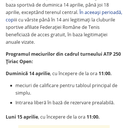
baza sportivă de duminica 14 aprilie, până joi 18
aprilie, exceptând terenul central.
În aceeași perioadă,
cop
iii cu vârste pânâ în 14 ani legitimați la cluburile
sportive afiliate Federației Române de Tenis
beneficiază de acces gratuit, în baza legitimației
anuale vizate.
Programul meciurilor din cadrul turneului ATP 250
Țiriac Open:
Duminică 14 aprilie
, cu începere de la ora
11:00.
meciuri de calificare pentru tabloul principal de
simplu.
Intrarea liberă în bază de rezervare prealabilă.
Luni 15 aprilie
, cu începere de la ora
11:00.