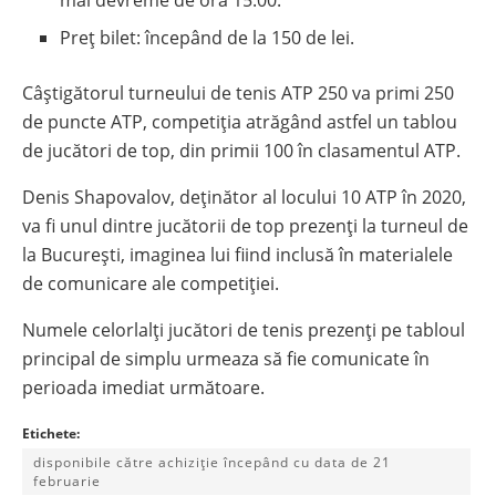
mai devreme de ora 15:00.
Preț bilet: începând de la 150 de lei.
Câștigătorul turneului de tenis ATP 250 va primi 250
de puncte ATP, competiția atrăgând astfel un tablou
de jucători de top, din primii 100 în clasamentul ATP.
Denis Shapovalov, deținător al locului 10 ATP în 2020,
va fi unul dintre jucătorii de top prezenți la turneul de
la București, imaginea lui fiind inclusă în materialele
de comunicare ale competiției.
Numele celorlalți jucători de tenis prezenți pe tabloul
principal de simplu urmeaza să fie comunicate în
perioada imediat următoare.
Etichete:
disponibile către achiziție începând cu data de 21
februarie