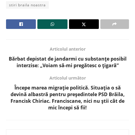
stiri braila noastra
Articolul anterior
Bărbat depistat de jandarmi cu substanțe posibil
interzise: „Voiam să-mi pregătesc o țigară”
Articolul următor
Începe marea migrație politică. Situația o să
devină albastră pentru președintele PSD Brăila,
Francisk Chiriac. Franciscane, nici nu știi cât de
mic începi să fii!