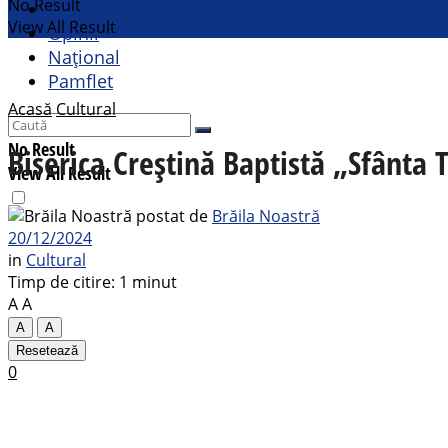
No Result
Cultural
View All Result
Opinii
Național
Pamflet
Acasă
Cultural
No Result
Biserica Creștină Baptistă „Sfânta 
View All Result
postat de
Brăila Noastră
20/12/2024
in
Cultural
Timp de citire: 1 minut
A
A
A
A
Resetează
0