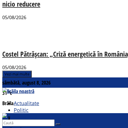
nicio reducere
05/08/2026
Costel Pătrășcan: „Criză energetică în România,
05/08/2026
Vezi mai multe
sâmbătă, august 8, 2026
31
°c
Brăila
Actualitate
Politic
Social
Contact
Sport