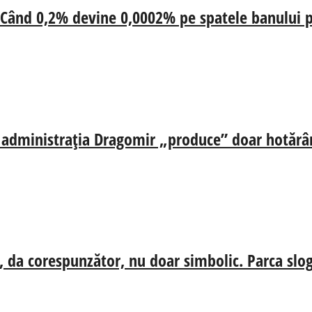
 Când 0,2% devine 0,0002% pe spatele banului p
ă, administrația Dragomir „produce” doar hotărâr
, da corespunzător, nu doar simbolic. Parca slog