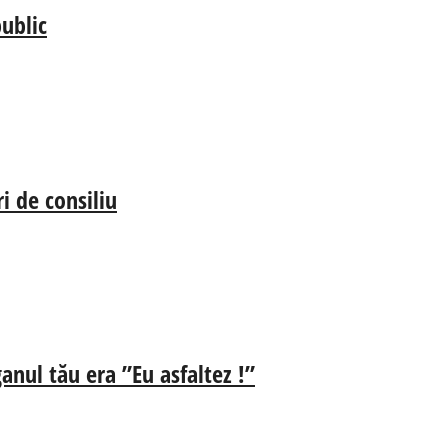
ublic
i de consiliu
anul tău era ”Eu asfaltez !”