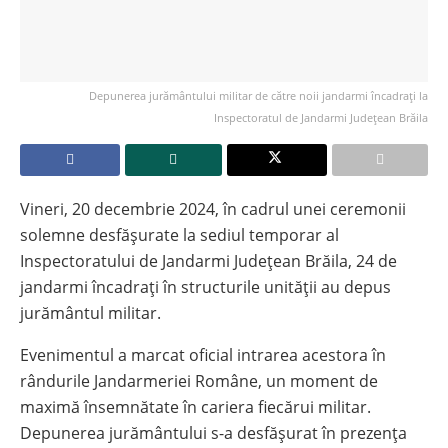
Depunerea jurământului militar de către noii jandarmi încadrați la
Inspectoratul de Jandarmi Județean Brăila
Vineri, 20 decembrie 2024, în cadrul unei ceremonii
solemne desfășurate la sediul temporar al
Inspectoratului de Jandarmi Județean Brăila, 24 de
jandarmi încadrați în structurile unității au depus
jurământul militar.
Evenimentul a marcat oficial intrarea acestora în
rândurile Jandarmeriei Române, un moment de
maximă însemnătate în cariera fiecărui militar.
Depunerea jurământului s-a desfășurat în prezența