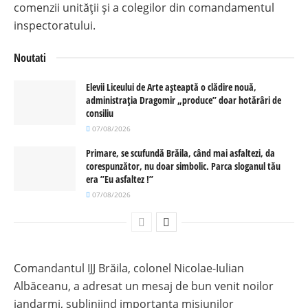
comenzii unității și a colegilor din comandamentul
inspectoratului.
Noutati
Elevii Liceului de Arte așteaptă o clădire nouă,
administrația Dragomir „produce” doar hotărâri de
consiliu
07/08/2026
Primare, se scufundă Brăila, când mai asfaltezi, da
corespunzător, nu doar simbolic. Parca sloganul tău
era ”Eu asfaltez !”
07/08/2026
Comandantul IJJ Brăila, colonel Nicolae-Iulian
Albăceanu, a adresat un mesaj de bun venit noilor
jandarmi, subliniind importanța misiunilor