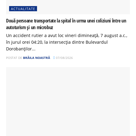
ACTUALITATE
Două persoane transportate la spital în urma unei coliziuni între un
autoturism și un microbuz
Un accident rutier a avut loc vineri dimineață, 7 august a.c.,
în jurul orei 04:20, la intersecția dintre Bulevardul
Dorobanților...
POSTAT DE
BRĂILA NOASTRĂ
07/08/2026