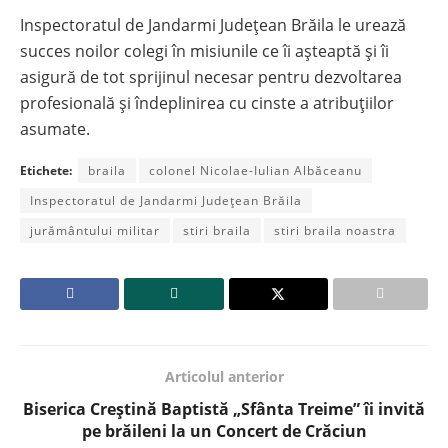
Inspectoratul de Jandarmi Județean Brăila le urează
succes noilor colegi în misiunile ce îi așteaptă și îi
asigură de tot sprijinul necesar pentru dezvoltarea
profesională și îndeplinirea cu cinste a atribuțiilor
asumate.
Etichete:
braila
colonel Nicolae-Iulian Albăceanu
Inspectoratul de Jandarmi Județean Brăila
jurământului militar
stiri braila
stiri braila noastra
Articolul anterior
Biserica Creștină Baptistă „Sfânta Treime” îi invită
pe brăileni la un Concert de Crăciun