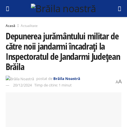
Acasă
Actualitate
Depunerea jurământului militar de
către noii jandarmi încadrați la
Inspectoratul de Jandarmi Județean
Brăila
postat de
Brăila Noastră
A
A
20/12/2024
Timp de citire: 1 minut