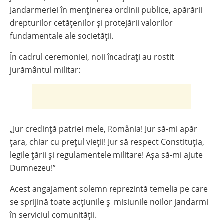
Jandarmeriei în menținerea ordinii publice, apărării
drepturilor cetățenilor și protejării valorilor
fundamentale ale societății.
În cadrul ceremoniei, noii încadrați au rostit
jurământul militar:
„Jur credință patriei mele, România! Jur să-mi apăr
țara, chiar cu prețul vieții! Jur să respect Constituția,
legile țării și regulamentele militare! Așa să-mi ajute
Dumnezeu!”
Acest angajament solemn reprezintă temelia pe care
se sprijină toate acțiunile și misiunile noilor jandarmi
în serviciul comunității.