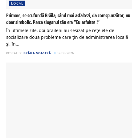
LOCAL
Primare, se scufundă Brăila, când mai asfaltezi, da corespunzător, nu
doar simbolic. Parca sloganul tău era ”Eu asfaltez !”
În ultimele zile, doi brăileni au sesizat pe rețelele de
socializare două probleme care țin de administrarea locală
și, în...
POSTAT DE
BRĂILA NOASTRĂ
07/08/2026