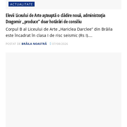
ACTUALITATE
Elevii Liceului de Arte așteaptă o clădire nouă, administrația
Dragomir „produce” doar hotărâri de consiliu
Corpul B al Liceului de Arte „Hariclea Darclee” din Brăila
este încadrat în clasa I de risc seismic (Rs I)....
POSTAT DE
BRĂILA NOASTRĂ
07/08/2026