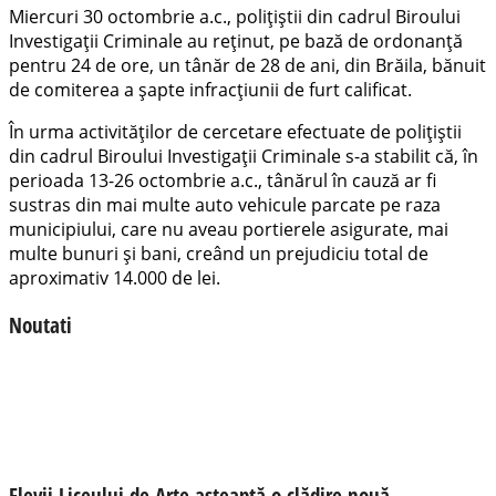
Miercuri 30 octombrie a.c., polițiștii din cadrul Biroului
Investigații Criminale au reținut, pe bază de ordonanță
pentru 24 de ore, un tânăr de 28 de ani, din Brăila, bănuit
de comiterea a șapte infracțiunii de furt calificat.
În urma activităților de cercetare efectuate de polițiștii
din cadrul Biroului Investigații Criminale s-a stabilit că, în
perioada 13-26 octombrie a.c., tânărul în cauză ar fi
sustras din mai multe auto vehicule parcate pe raza
municipiului, care nu aveau portierele asigurate, mai
multe bunuri și bani, creând un prejudiciu total de
aproximativ 14.000 de lei.
Noutati
Elevii Liceului de Arte așteaptă o clădire nouă,