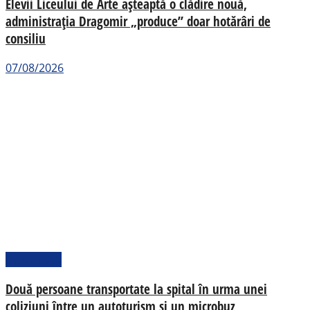
Elevii Liceului de Arte așteaptă o clădire nouă,
administrația Dragomir „produce” doar hotărâri de
consiliu
07/08/2026
Actualitate
Două persoane transportate la spital în urma unei
coliziuni între un autoturism și un microbuz