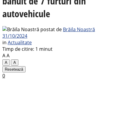
bănuit de 7 furturi din
autovehicule
postat de
Brăila Noastră
31/10/2024
in
Actualitate
Timp de citire: 1 minut
A
A
A
A
Resetează
0