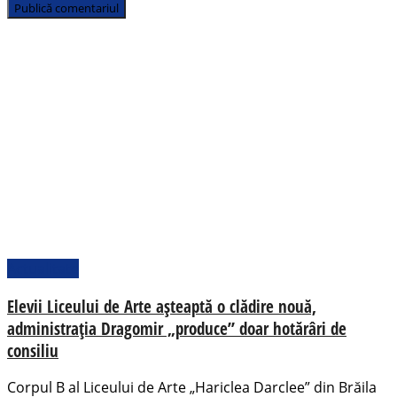
Actualitate
Elevii Liceului de Arte așteaptă o clădire nouă,
administrația Dragomir „produce” doar hotărâri de
consiliu
Corpul B al Liceului de Arte „Hariclea Darclee” din Brăila