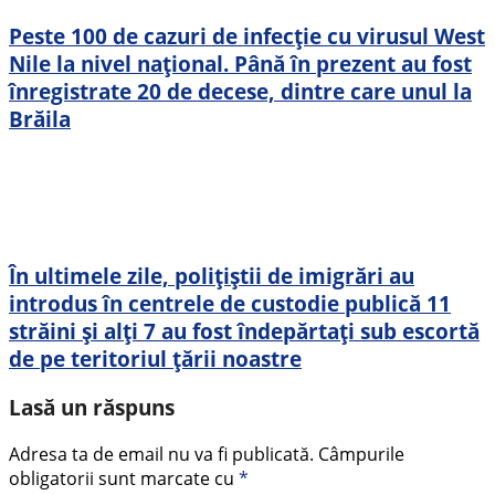
Peste 100 de cazuri de infecţie cu virusul West
Nile la nivel național. Până în prezent au fost
înregistrate 20 de decese, dintre care unul la
Brăila
În ultimele zile, polițiștii de imigrări au
introdus în centrele de custodie publică 11
străini și alți 7 au fost îndepărtați sub escortă
de pe teritoriul țării noastre
Lasă un răspuns
Adresa ta de email nu va fi publicată.
Câmpurile
obligatorii sunt marcate cu
*