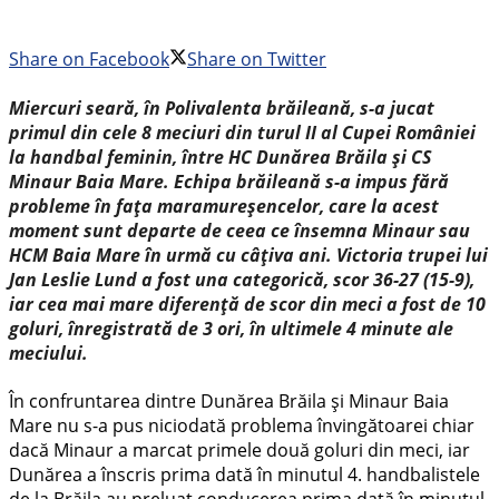
Share on Facebook
Share on Twitter
Miercuri seară, în Polivalenta brăileană, s-a jucat
primul din cele 8 meciuri din turul II al Cupei României
la handbal feminin, între HC Dunărea Brăila și CS
Minaur Baia Mare. Echipa brăileană s-a impus fără
probleme în fața maramureșencelor, care la acest
moment sunt departe de ceea ce însemna Minaur sau
HCM Baia Mare în urmă cu câțiva ani. Victoria trupei lui
Jan Leslie Lund a fost una categorică, scor 36-27 (15-9),
iar cea mai mare diferență de scor din meci a fost de 10
goluri, înregistrată de 3 ori, în ultimele 4 minute ale
meciului.
În confruntarea dintre Dunărea Brăila și Minaur Baia
Mare nu s-a pus niciodată problema învingătoarei chiar
dacă Minaur a marcat primele două goluri din meci, iar
Dunărea a înscris prima dată în minutul 4. handbalistele
de la Brăila au preluat conducerea prima dată în minutul