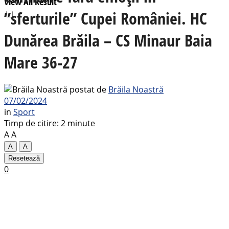
View All Result
”sferturile” Cupei României. HC
Dunărea Brăila – CS Minaur Baia
Mare 36-27
postat de
Brăila Noastră
07/02/2024
in
Sport
Timp de citire: 2 minute
A
A
A
A
Resetează
0