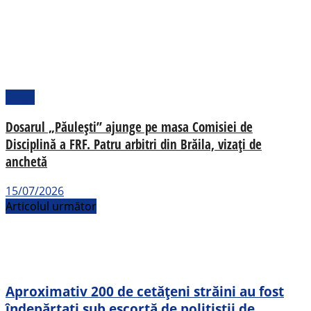
Sport
Dosarul „Păulești” ajunge pe masa Comisiei de
Disciplină a FRF. Patru arbitri din Brăila, vizați de
anchetă
15/07/2026
Articolul următor
Aproximativ 200 de cetățeni străini au fost
îndepărtați sub escortă de polițiștii de