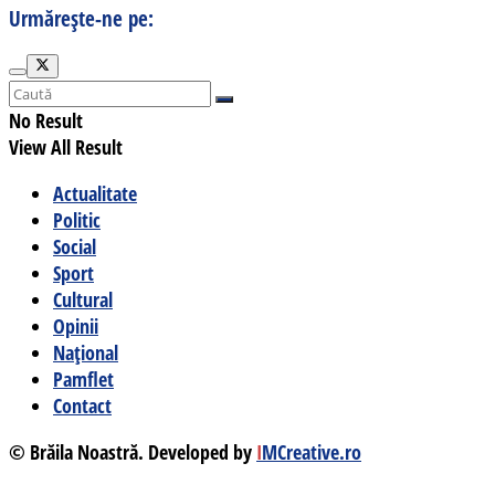
Urmărește-ne pe:
No Result
View All Result
Actualitate
Politic
Social
Sport
Cultural
Opinii
Național
Pamflet
Contact
© Brăila Noastră. Developed by
I
MCreative.ro