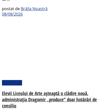
postat de
Brăila Noastră
08/08/2026
Actualitate
Elevii Liceului de Arte așteaptă o clădire nouă,
administrația Dragomir „produce” doar hotărâri de
consiliu