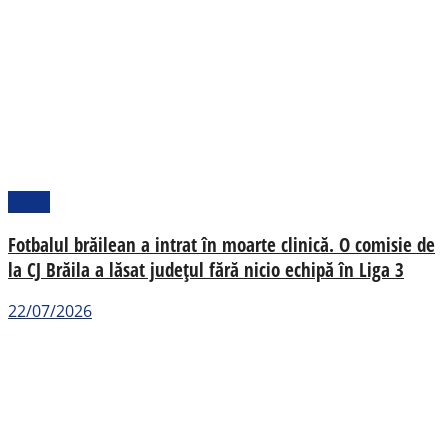
Sport
Fotbalul brăilean a intrat în moarte clinică. O comisie de
la CJ Brăila a lăsat județul fără nicio echipă în Liga 3
22/07/2026