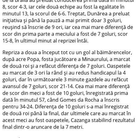
8, scor 4-3, iar cele două echipe au fost la egalitate în
minutul 13, la scorul de 6-6. Treptat, Dunărea a preluat
inițiativa și până la pauză a mai primit doar 3 goluri,
reușind să înscrie de 9 ori, iar cea mai mare diferență de
scor din prima parte a meciului a fost de 7 goluri, scor
15-8, în ultimul minut al reprizei întâi.
Repriza a doua a început tot cu un gol al băimărencelor,
după acre Popa, fosta jucătoare a Minaurului, a marcat
de două roi și a refăcut diferența de 7 goluri. Oaspetele
au marcat de 3 ori la rând și au redus handicapul la 4
goluri, dar în următoarele 3 minute gazdele au refăcut
avansul de 7 goluri, scor 21-14. Cea mai mare diferență
de scor din meci a fost de 10 goluri, înregistrată prima
dată în minutul 57, când Gomes da Rocha a înscris
pentru 34-24. Diferența de 10 goluri s-a mai înregistrat
de două roi până la final, dar ultimele care au marcat în
acest meci au fost oaspetele, Cazanga stabilind rezultatul
final dintr-o aruncare de la 7 metri.