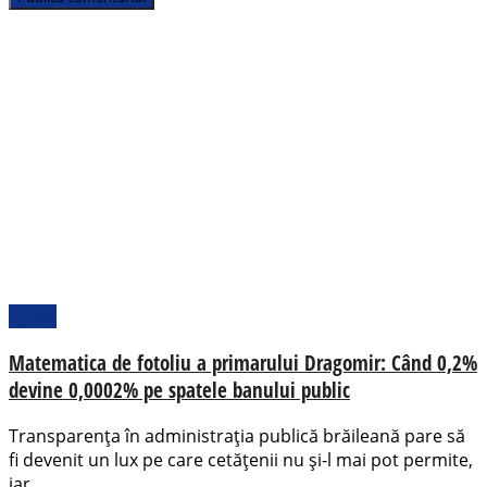
Opinii
Matematica de fotoliu a primarului Dragomir: Când 0,2%
devine 0,0002% pe spatele banului public
Transparența în administrația publică brăileană pare să
fi devenit un lux pe care cetățenii nu și-l mai pot permite,
iar...