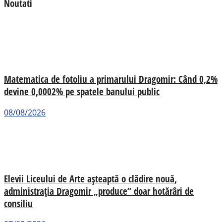
Noutati
Matematica de fotoliu a primarului Dragomir: Când 0,2%
devine 0,0002% pe spatele banului public
08/08/2026
Elevii Liceului de Arte așteaptă o clădire nouă,
administrația Dragomir „produce” doar hotărâri de
consiliu