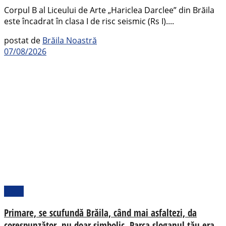
Corpul B al Liceului de Arte „Hariclea Darclee” din Brăila
este încadrat în clasa I de risc seismic (Rs I)....
postat de
Brăila Noastră
07/08/2026
Local
Primare, se scufundă Brăila, când mai asfaltezi, da
corespunzător, nu doar simbolic. Parca sloganul tău era