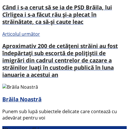
Când i s-a cerut să se ia de PSD Brăila, lui
Cîrligea i s-a făcut rău și-a plecat în
străinătate, ca să-și caute leac
Articolul următor
Aproximativ 200 de cetățeni străini au fost
îndepărtați sub escortă de polițiștii de
imigrări din cadrul centrelor de cazare a
străinilor luați în custodie publică în luna
ianuarie a acestui an
Brăila Noastră
Punem sub lupă subiectele delicate care contează cu
adevărat pentru voi