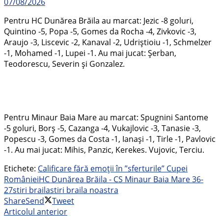
07/08/2026
Pentru HC Dunărea Brăila au marcat: Jezic -8 goluri,
Quintino -5, Popa -5, Gomes da Rocha -4, Zivkovic -3,
Araujo -3, Liscevic -2, Kanaval -2, Udriștioiu -1, Schmelzer
-1, Mohamed -1, Lupei -1. Au mai jucat: Șerban,
Teodorescu, Severin și Gonzalez.
Pentru Minaur Baia Mare au marcat: Spugnini Santome
-5 goluri, Borș -5, Cazanga -4, Vukajlovic -3, Tanasie -3,
Popescu -3, Gomes da Costa -1, Ianași -1, Tirle -1, Pavlovic
-1. Au mai jucat: Mihis, Panzic, Kerekes. Vujovic, Terciu.
Etichete:
Calificare fără emoții în ”sferturile” Cupei
României
HC Dunărea Brăila - CS Minaur Baia Mare 36-
27
stiri braila
stiri braila noastra
Share
Send
Tweet
Articolul anterior