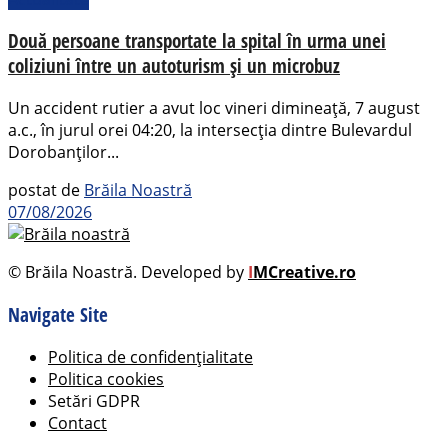
Două persoane transportate la spital în urma unei
coliziuni între un autoturism și un microbuz
Un accident rutier a avut loc vineri dimineață, 7 august
a.c., în jurul orei 04:20, la intersecția dintre Bulevardul
Dorobanților...
postat de
Brăila Noastră
07/08/2026
© Brăila Noastră. Developed by
I
MCreative.ro
Navigate Site
Politica de confidențialitate
Politica cookies
Setări GDPR
Contact