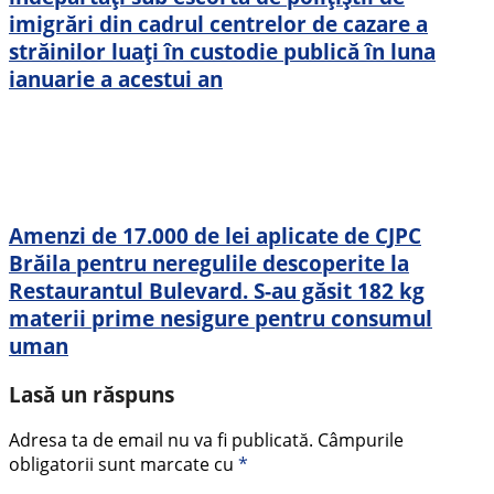
imigrări din cadrul centrelor de cazare a
străinilor luați în custodie publică în luna
ianuarie a acestui an
Amenzi de 17.000 de lei aplicate de CJPC
Brăila pentru neregulile descoperite la
Restaurantul Bulevard. S-au găsit 182 kg
materii prime nesigure pentru consumul
uman
Lasă un răspuns
Adresa ta de email nu va fi publicată.
Câmpurile
obligatorii sunt marcate cu
*