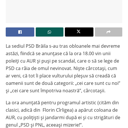
La sediul PSD Brăila s-au tras obloanele mai devreme
astăzi, fiindcă se anunțase că la ora 18.00 vin unii
poleiți cu AUR și puși pe scandal, care o să se lege de
PSD ca râia de omul nevinovat. Niște cârcotași, cum
ar veni, că tot îi place vulturului pleșuv să creadă că
oamenii sunt de două categorii: „cei care sunt cu noi”
și „cei care sunt împotriva noastră”, cârcotașii.
La ora anunțată pentru programul artistic (cităm din
clasici, adică din Florin Cîrligea) a apărut coloana de
AUR, cu polițiști și jandarmi după ei și cu strigături de
genul „PSD și PNL, aceeași mizerie!”.