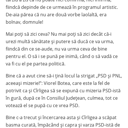
fiindcă depinde de ce urmează în programul artistic.
De-aia părea că nu are două vorbe laolaltă, era
bolnav, domnule!
Mai poți să zici ceva? Nu mai poți să zici decât că-i
urezi multă sănătate și putere să ducă ce va urma,
fiindcă din ce se-aude, nu va urma ceva de bine
pentru el. O să i se pună pe inimă, când o să vadă ce
va fi cu el pe partea politică.
Bine că a avut cine să-i țină locul la strigat „PSD și PNL,
aceeași mizerie!”: Viorel Botea, care este la fel de
potrivit ca și Cîrligea să se expună cu mizeria PSD-istă
în gură, după ce în Consiliul Județean, culmea, tot ce
votează el se pupă cu ce vrea PSD.
Bine c-a trecut și încercarea asta și Cîrligea a scăpat
basma curată, împăcând și capra și varza PSD-istă de