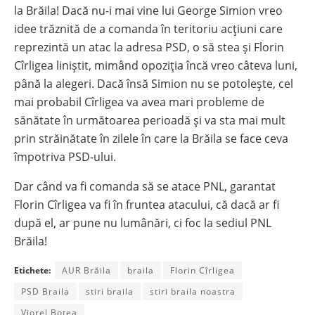
la Brăila! Dacă nu-i mai vine lui George Simion vreo
idee trăznită de a comanda în teritoriu acțiuni care
reprezintă un atac la adresa PSD, o să stea și Florin
Cîrligea liniștit, mimând opoziția încă vreo câteva luni,
până la alegeri. Dacă însă Simion nu se potolește, cel
mai probabil Cîrligea va avea mari probleme de
sănătate în următoarea perioadă și va sta mai mult
prin străinătate în zilele în care la Brăila se face ceva
împotriva PSD-ului.
Dar când va fi comanda să se atace PNL, garantat
Florin Cîrligea va fi în fruntea atacului, că dacă ar fi
după el, ar pune nu lumânări, ci foc la sediul PNL
Brăila!
Etichete:
AUR Brăila
braila
Florin Cîrligea
PSD Braila
stiri braila
stiri braila noastra
Viorel Botea