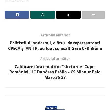
Articolul anterior
Polițiștii și jandarmii, alături de reprezentanți
CPECA și ANITR, au luat cu asalt Gara CFR Brăila
Articolul următor
Calificare fără emoții în ”sferturile” Cupei
României. HC Dunărea Brăila – CS Minaur Baia
Mare 36-27