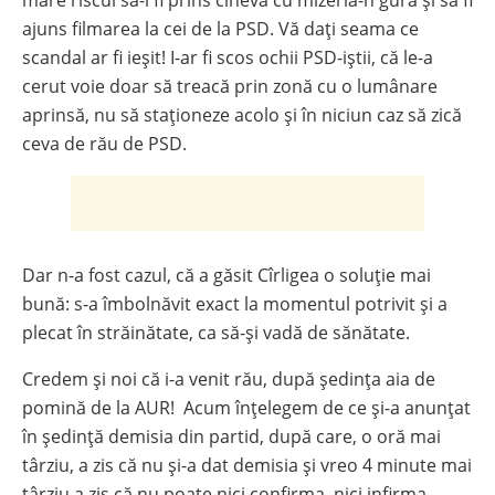
mare riscul să-l fi prins cineva cu mizeria-n gură și să fi
ajuns filmarea la cei de la PSD. Vă dați seama ce
scandal ar fi ieșit! I-ar fi scos ochii PSD-iștii, că le-a
cerut voie doar să treacă prin zonă cu o lumânare
aprinsă, nu să staționeze acolo și în niciun caz să zică
ceva de rău de PSD.
Dar n-a fost cazul, că a găsit Cîrligea o soluție mai
bună: s-a îmbolnăvit exact la momentul potrivit și a
plecat în străinătate, ca să-și vadă de sănătate.
Credem și noi că i-a venit rău, după ședința aia de
pomină de la AUR! Acum înțelegem de ce și-a anunțat
în ședință demisia din partid, după care, o oră mai
târziu, a zis că nu și-a dat demisia și vreo 4 minute mai
târziu a zis că nu poate nici confirma, nici infirma,