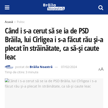
Acasă
Politic
Când i s-a cerut să se ia de PSD
Brăila, lui Cîrligea i s-a făcut rău și-a
plecat în străinătate, ca să-și caute
leac
postat de
Brăila Noastră
07/02/2024
A
A
Timp de citire: 3 minute