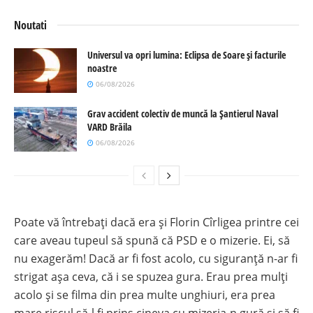
Noutati
Universul va opri lumina: Eclipsa de Soare și facturile
noastre
06/08/2026
Grav accident colectiv de muncă la Șantierul Naval
VARD Brăila
06/08/2026
Poate vă întrebați dacă era și Florin Cîrligea printre cei
care aveau tupeul să spună că PSD e o mizerie. Ei, să
nu exagerăm! Dacă ar fi fost acolo, cu siguranță n-ar fi
strigat așa ceva, că i se spuzea gura. Erau prea mulți
acolo și se filma din prea multe unghiuri, era prea