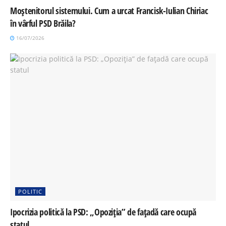
Moștenitorul sistemului. Cum a urcat Francisk-Iulian Chiriac
în vârful PSD Brăila?
16/07/2026
POLITIC
Ipocrizia politică la PSD: „Opoziția” de fațadă care ocupă
statul