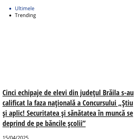
Ultimele
Trending
Cinci echipaje de elevi din județul Brăila s-au
calificat la faza națională a Concursului „Ştiu
şi aplic! Securitatea şi sănătatea în muncă se
deprind de pe băncile şcolii”
15/04/2025