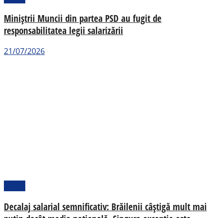
Miniștrii Muncii din partea PSD au fugit de
responsabilitatea legii salarizării
21/07/2026
Social
Decalaj salarial semnificativ: Brăilenii câștigă mult mai