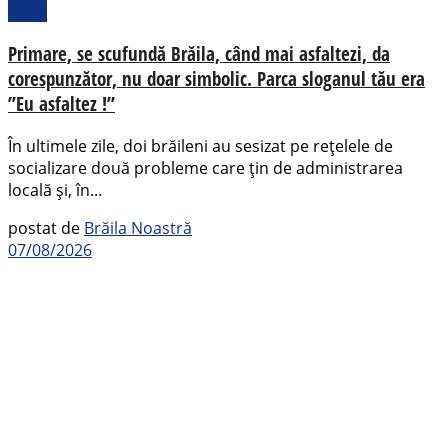
Local
Primare, se scufundă Brăila, când mai asfaltezi, da
corespunzător, nu doar simbolic. Parca sloganul tău era
”Eu asfaltez !”
În ultimele zile, doi brăileni au sesizat pe rețelele de
socializare două probleme care țin de administrarea
locală și, în...
postat de
Brăila Noastră
07/08/2026