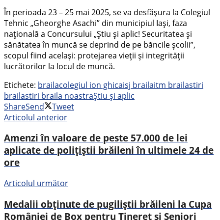
În perioada 23 – 25 mai 2025, se va desfăşura la Colegiul
Tehnic „Gheorghe Asachi” din municipiul Iaşi, faza
naţională a Concursului „Ştiu şi aplic! Securitatea şi
sănătatea în muncă se deprind de pe băncile şcolii”,
scopul fiind acelaşi: protejarea vieţii şi integrităţii
lucrătorilor la locul de muncă.
Etichete:
braila
colegiul ion ghica
isj braila
itm braila
stiri
braila
stiri braila noastra
Ştiu şi aplic
Share
Send
Tweet
Articolul anterior
Amenzi în valoare de peste 57.000 de lei
aplicate de polițiștii brăileni în ultimele 24 de
ore
Articolul următor
Medalii obținute de pugiliștii brăileni la Cupa
României de Box pentru Tineret și Seniori