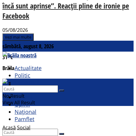
încă sunt aprinse”. Reacții pline de ironie pe
Facebook
05/08/2026
Vezi mai multe
sâmbătă, august 8, 2026
31
°c
Brăila
Actualitate
Politic
Social
Contact
Sport
No Result
Cultural
View All Result
Opinii
Național
Pamflet
Acasă
Social