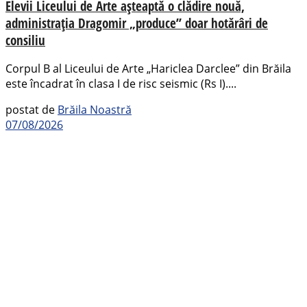
Elevii Liceului de Arte așteaptă o clădire nouă,
administrația Dragomir „produce” doar hotărâri de
consiliu
Corpul B al Liceului de Arte „Hariclea Darclee” din Brăila
este încadrat în clasa I de risc seismic (Rs I)....
postat de
Brăila Noastră
07/08/2026