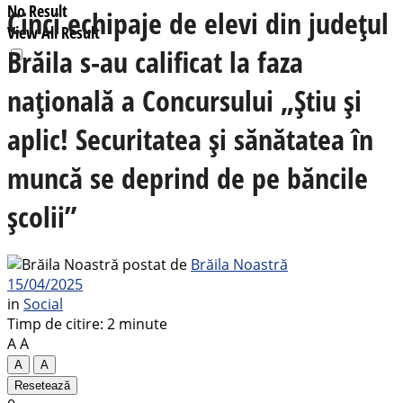
No Result
Cinci echipaje de elevi din județul
View All Result
Brăila s-au calificat la faza
națională a Concursului „Ştiu şi
aplic! Securitatea şi sănătatea în
muncă se deprind de pe băncile
şcolii”
postat de
Brăila Noastră
15/04/2025
in
Social
Timp de citire: 2 minute
A
A
A
A
Resetează