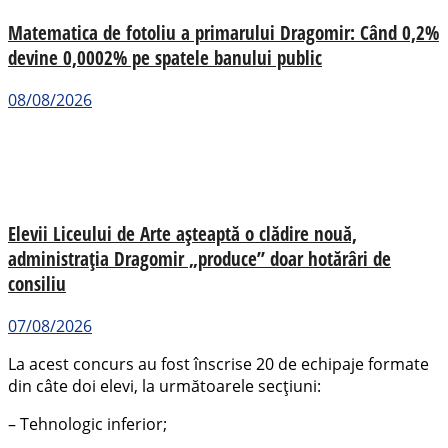
Matematica de fotoliu a primarului Dragomir: Când 0,2%
devine 0,0002% pe spatele banului public
08/08/2026
Elevii Liceului de Arte așteaptă o clădire nouă,
administrația Dragomir „produce” doar hotărâri de
consiliu
07/08/2026
La acest concurs au fost înscrise 20 de echipaje formate
din câte doi elevi, la următoarele secţiuni:
– Tehnologic inferior;