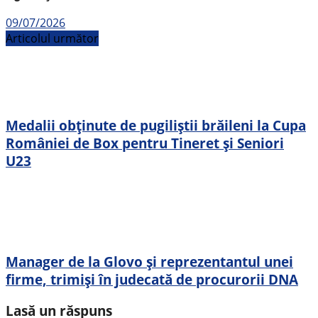
09/07/2026
Articolul următor
Medalii obținute de pugiliștii brăileni la Cupa
României de Box pentru Tineret și Seniori
U23
Manager de la Glovo și reprezentantul unei
firme, trimiși în judecată de procurorii DNA
Lasă un răspuns