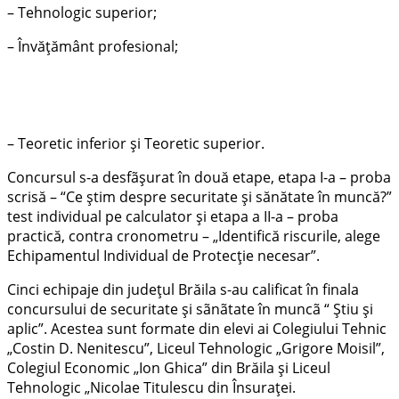
– Tehnologic superior;
– Învățământ profesional;
– Teoretic inferior și Teoretic superior.
Concursul s-a desfãşurat în două etape, etapa I-a – proba
scrisă – “Ce ştim despre securitate şi sănătate în muncă?”
test individual pe calculator şi etapa a II-a – proba
practică, contra cronometru – „Identifică riscurile, alege
Echipamentul Individual de Protecție necesar”.
Cinci echipaje din judeţul Brăila s-au calificat în finala
concursului de securitate și sãnãtate în muncã “ Ştiu și
aplic”. Acestea sunt formate din elevi ai Colegiului Tehnic
„Costin D. Nenitescu”, Liceul Tehnologic „Grigore Moisil”,
Colegiul Economic „Ion Ghica” din Brăila şi Liceul
Tehnologic „Nicolae Titulescu din Însuraţei.