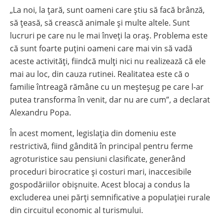
„La noi, la țară, sunt oameni care știu să facă brânză,
să țeasă, să crească animale și multe altele. Sunt
lucruri pe care nu le mai înveți la oraș. Problema este
că sunt foarte puțini oameni care mai vin să vadă
aceste activități, fiindcă mulți nici nu realizează că ele
mai au loc, din cauza rutinei. Realitatea este că o
familie întreagă rămâne cu un meșteșug pe care l-ar
putea transforma în venit, dar nu are cum”, a declarat
Alexandru Popa.
În acest moment, legislația din domeniu este
restrictivă, fiind gândită în principal pentru ferme
agroturistice sau pensiuni clasificate, generând
proceduri birocratice și costuri mari, inaccesibile
gospodăriilor obișnuite. Acest blocaj a condus la
excluderea unei părți semnificative a populației rurale
din circuitul economic al turismului.