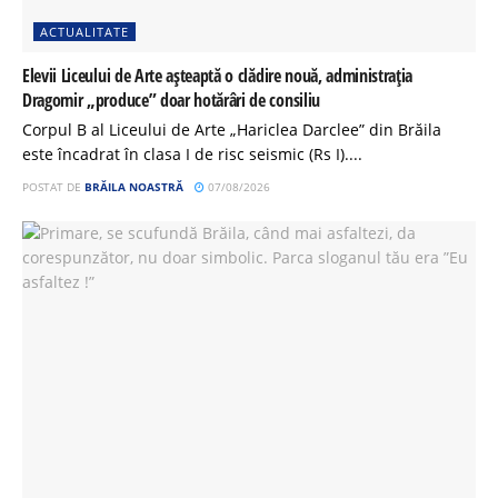
ACTUALITATE
Elevii Liceului de Arte așteaptă o clădire nouă, administrația
Dragomir „produce” doar hotărâri de consiliu
Corpul B al Liceului de Arte „Hariclea Darclee” din Brăila
este încadrat în clasa I de risc seismic (Rs I)....
POSTAT DE
BRĂILA NOASTRĂ
07/08/2026