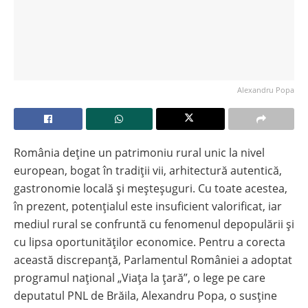
Alexandru Popa
România deține un patrimoniu rural unic la nivel
european, bogat în tradiții vii, arhitectură autentică,
gastronomie locală și meșteșuguri. Cu toate acestea,
în prezent, potențialul este insuficient valorificat, iar
mediul rural se confruntă cu fenomenul depopulării și
cu lipsa oportunităților economice. Pentru a corecta
această discrepanță, Parlamentul României a adoptat
programul național „Viața la țară”, o lege pe care
deputatul PNL de Brăila, Alexandru Popa, o susține