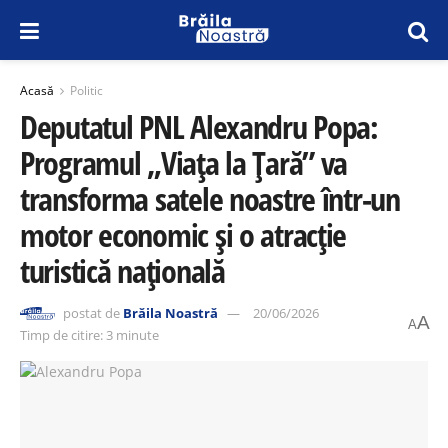
Acasă
Politic
Deputatul PNL Alexandru Popa:
Programul „Viața la Țară” va
transforma satele noastre într-un
motor economic și o atracție
turistică națională
postat de
Brăila Noastră
20/06/2026
A
A
Timp de citire: 3 minute