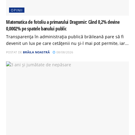
OPINII
Matematica de fotoliu a primarului Dragomir: Când 0,2% devine
0,0002% pe spatele banului public
Transparența în administrația publică brăileană pare să fi
devenit un lux pe care cetățenii nu și-l mai pot permite, iar...
POSTAT DE
BRĂILA NOASTRĂ
08/08/2026