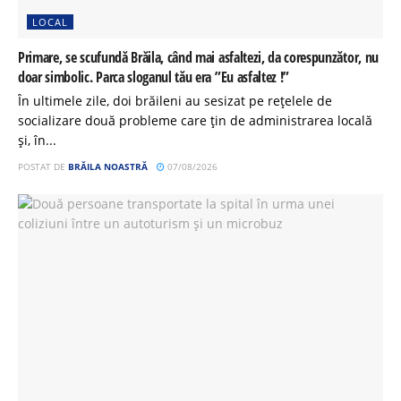
LOCAL
Primare, se scufundă Brăila, când mai asfaltezi, da corespunzător, nu
doar simbolic. Parca sloganul tău era ”Eu asfaltez !”
În ultimele zile, doi brăileni au sesizat pe rețelele de
socializare două probleme care țin de administrarea locală
și, în...
POSTAT DE
BRĂILA NOASTRĂ
07/08/2026