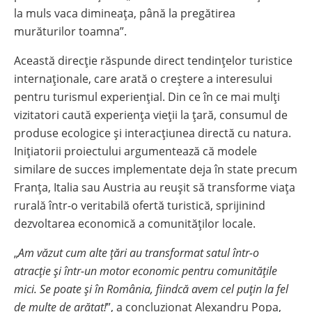
la muls vaca dimineața, până la pregătirea
murăturilor toamna”.
Această direcție răspunde direct tendințelor turistice
internaționale, care arată o creștere a interesului
pentru turismul experiențial
. Din ce în ce mai mulți
vizitatori caută experiența vieții la țară, consumul de
produse ecologice și interacțiunea directă cu natura
.
Inițiatorii proiectului argumentează că modele
similare de succes implementate deja în state precum
Franța, Italia sau Austria au reușit să transforme viața
rurală într-o veritabilă ofertă turistică, sprijinind
dezvoltarea economică a comunităților locale
.
„
Am văzut cum alte țări au transformat satul într-o
atracție și într-un motor economic pentru comunitățile
mici. Se poate și în România, fiindcă avem cel puțin la fel
de multe de arătat!
”, a concluzionat Alexandru Popa,