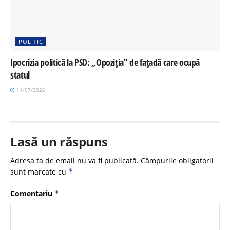
POLITIC
Ipocrizia politică la PSD: „Opoziția” de fațadă care ocupă
statul
14/07/2026
Lasă un răspuns
Adresa ta de email nu va fi publicată.
Câmpurile obligatorii
sunt marcate cu
*
Comentariu
*