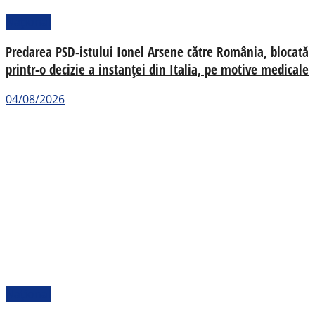
Național
Predarea PSD-istului Ionel Arsene către România, blocată
printr-o decizie a instanței din Italia, pe motive medicale
04/08/2026
Național