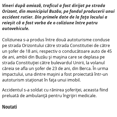
Vineri după amiază, traficul a fost dirijat pe strada
Orizont, din municipiul Buzău, pe fondul producerii unui
accident rutier. Din primele date de la fața locului a
reieșit că a fost vorba de o coliziune între patru
autovehicule.
Coliziunea s-a produs între două autoturisme conduse
pe strada Orizontului către strada Constitutiei de către
un șofer de 18 ani, respectiv o conducătoare auto de 45
de ani, ambii din Buzău și mașina care se deplasa pe
strada Constituției către bulevardul Unirii, la volanul
căreia se afla un șofer de 23 de ani, din Berca. În urma
impactului, una dintre mașini a fost proiectată într-un
autoturism staționat în fața unui imobil.
Accidentul s-a soldat cu rănirea șoferiței, aceasta fiind
preluată de ambulanță pentru îngrijiri medicale.
Noutati