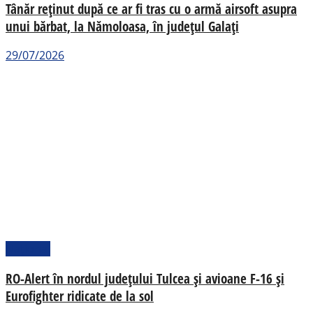
Tânăr reținut după ce ar fi tras cu o armă airsoft asupra
unui bărbat, la Nămoloasa, în județul Galați
29/07/2026
Național
RO-Alert în nordul județului Tulcea și avioane F-16 și
Eurofighter ridicate de la sol