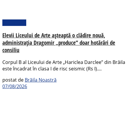
Actualitate
Elevii Liceului de Arte așteaptă o clădire nouă,
administrația Dragomir „produce” doar hotărâri de
consiliu
Corpul B al Liceului de Arte „Hariclea Darclee” din Brăila
este încadrat în clasa I de risc seismic (Rs I)....
postat de
Brăila Noastră
07/08/2026