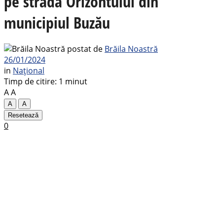
pe strada Orizontului din
municipiul Buzău
postat de
Brăila Noastră
26/01/2024
in
Național
Timp de citire: 1 minut
A
A
A
A
Resetează
0