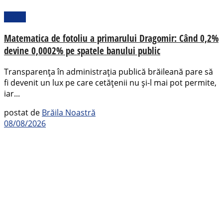
Opinii
Matematica de fotoliu a primarului Dragomir: Când 0,2%
devine 0,0002% pe spatele banului public
Transparența în administrația publică brăileană pare să
fi devenit un lux pe care cetățenii nu și-l mai pot permite,
iar...
postat de
Brăila Noastră
08/08/2026