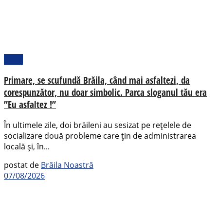
Local
Primare, se scufundă Brăila, când mai asfaltezi, da
corespunzător, nu doar simbolic. Parca sloganul tău era
”Eu asfaltez !”
În ultimele zile, doi brăileni au sesizat pe rețelele de
socializare două probleme care țin de administrarea
locală și, în...
postat de
Brăila Noastră
07/08/2026