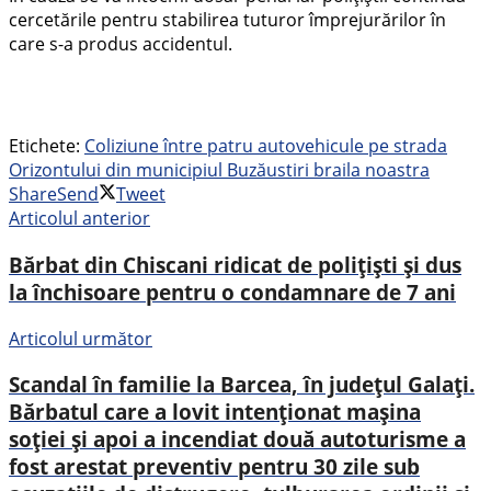
cercetările pentru stabilirea tuturor împrejurărilor în
care s-a produs accidentul.
Etichete:
Coliziune între patru autovehicule pe strada
Orizontului din municipiul Buzău
stiri braila noastra
Share
Send
Tweet
Articolul anterior
Bărbat din Chiscani ridicat de polițiști și dus
la închisoare pentru o condamnare de 7 ani
Articolul următor
Scandal în familie la Barcea, în județul Galați.
Bărbatul care a lovit intenționat mașina
soției și apoi a incendiat două autoturisme a
fost arestat preventiv pentru 30 zile sub