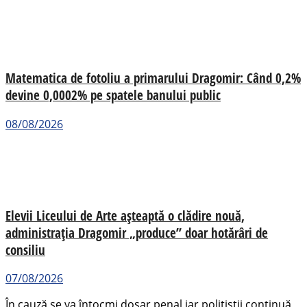
Matematica de fotoliu a primarului Dragomir: Când 0,2%
devine 0,0002% pe spatele banului public
08/08/2026
Elevii Liceului de Arte așteaptă o clădire nouă,
administrația Dragomir „produce” doar hotărâri de
consiliu
07/08/2026
În cauză se va întocmi dosar penal iar polițiștii continuă