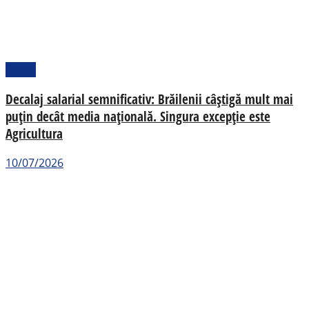
Social
Decalaj salarial semnificativ: Brăilenii câștigă mult mai
puțin decât media națională. Singura excepție este
Agricultura
10/07/2026