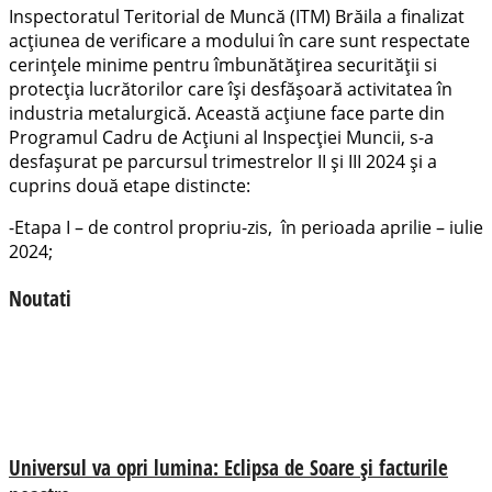
Inspectoratul Teritorial de Muncă (ITM) Brăila a finalizat
acțiunea de verificare a modului în care sunt respectate
cerințele minime pentru îmbunătățirea securității si
protecția lucrătorilor care își desfășoară activitatea în
industria metalurgică. Această acțiune face parte din
Programul Cadru de Acțiuni al Inspecției Muncii, s-a
desfașurat pe parcursul trimestrelor II şi III 2024 şi a
cuprins două etape distincte:
-Etapa I – de control propriu-zis, în perioada aprilie – iulie
2024;
Noutati
Universul va opri lumina: Eclipsa de Soare și facturile