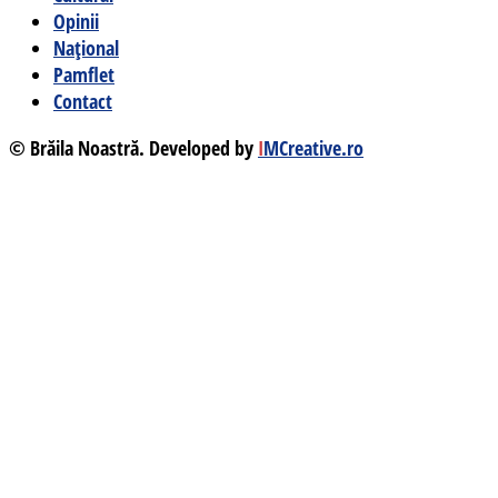
Opinii
Național
Pamflet
Contact
© Brăila Noastră. Developed by
I
MCreative.ro