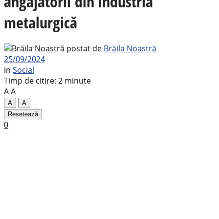
angajatorii din industria
metalurgică
postat de
Brăila Noastră
25/09/2024
in
Social
Timp de citire: 2 minute
A
A
A
A
Resetează
0