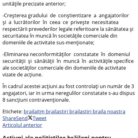
unităţile precizate anterior;
-Creşterea gradului de conştientizare a angajatorilor
şi a lucrătorilor în ceea ce priveşte necesitatea
respectării prevederilor legale referitoare la sănătatea şi
securitatea în muncă în societățile comerciale din
domeniile de activitate sus-menţionate;
-Eliminarea neconformităţilor constatate în domeniul
securităţii şi sănătăţii în muncă în activitățile specifice
ale societăților comerciale din domeniile de activitate
vizate de acţiune.
În cadrul acestei acțiuni au fost controlați un număr de 3
angajatori, iar in urma neregulilor constatate s-au dispus
8 sancțiuni contravenționale.
Etichete:
braila
itm braila
stiri braila
stiri braila noastra
Share
Send
Tweet
Articolul anterior
Acțiuni ale polițiștilor brăileni pentru