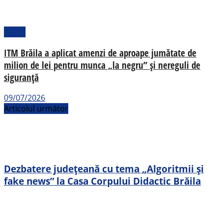
Social
ITM Brăila a aplicat amenzi de aproape jumătate de
milion de lei pentru munca „la negru” și nereguli de
siguranță
09/07/2026
Articolul următor
Dezbatere județeană cu tema „Algoritmii și
fake news” la Casa Corpului Didactic Brăila