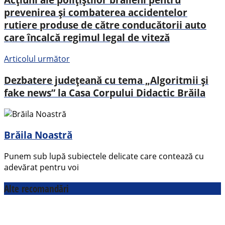
prevenirea și combaterea accidentelor
rutiere produse de către conducătorii auto
care încalcă regimul legal de viteză
Articolul următor
Dezbatere județeană cu tema „Algoritmii și
fake news” la Casa Corpului Didactic Brăila
Brăila Noastră
Punem sub lupă subiectele delicate care contează cu
adevărat pentru voi
Alte recomandări