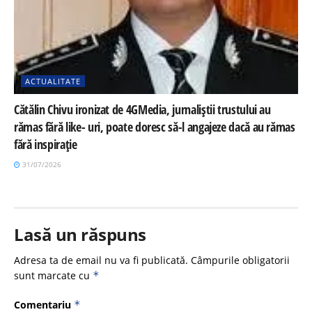
ACTUALITATE
Cătălin Chivu ironizat de 4GMedia, jurnaliștii trustului au
rămas fără like- uri, poate doresc să-l angajeze dacă au rămas
fără inspirație
31/07/2026
Lasă un răspuns
Adresa ta de email nu va fi publicată.
Câmpurile obligatorii
sunt marcate cu
*
Comentariu
*