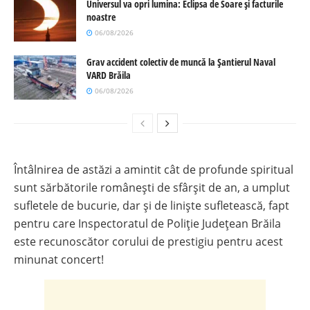
Universul va opri lumina: Eclipsa de Soare și facturile
noastre
06/08/2026
Grav accident colectiv de muncă la Șantierul Naval
VARD Brăila
06/08/2026
Întâlnirea de astăzi a amintit cât de profunde spiritual
sunt sărbătorile românești de sfârșit de an, a umplut
sufletele de bucurie, dar și de liniște sufletească, fapt
pentru care Inspectoratul de Poliție Județean Brăila
este recunoscător corului de prestigiu pentru acest
minunat concert!