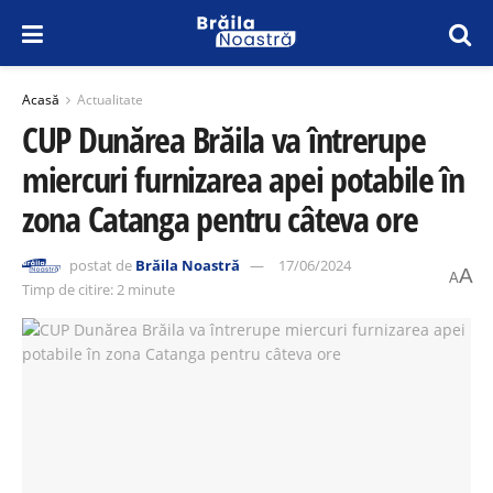
Acasă
Actualitate
CUP Dunărea Brăila va întrerupe
miercuri furnizarea apei potabile în
zona Catanga pentru câteva ore
postat de
Brăila Noastră
17/06/2024
A
A
Timp de citire: 2 minute