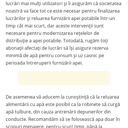
lucrări mai mulți utilizatori și îi asigurăm că societatea
noastră va face tot ce este necesar pentru finalizarea
lucrărilor și reluarea furnizării apei potabile într-un
timp cât mai scurt, dar aceste intervenții sunt
necesare pentru modernizarea rețelelor de
distribuție a apei potabile. Totodată, rugăm toți
abonații afectați de lucrări să își asigure rezerva
minimă de apă pentru consum și uz casnic pe
perioada întreruperii furnizării apei.
De asemenea vă aducem la cunoștință că la reluarea
alimentării cu apă este posibil ca la robinete să curgă
apă tulbure, din cauza antrenării depunerilor din
conducte. Recomandăm să se folosească apa doar în
scopuri menajere, pentru scurt timp, până la