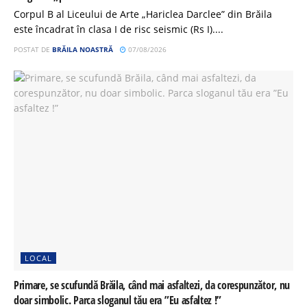
Corpul B al Liceului de Arte „Hariclea Darclee” din Brăila
este încadrat în clasa I de risc seismic (Rs I)....
POSTAT DE
BRĂILA NOASTRĂ
07/08/2026
LOCAL
Primare, se scufundă Brăila, când mai asfaltezi, da corespunzător, nu
doar simbolic. Parca sloganul tău era ”Eu asfaltez !”