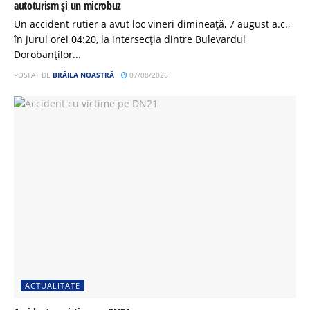
autoturism și un microbuz
Un accident rutier a avut loc vineri dimineață, 7 august a.c.,
în jurul orei 04:20, la intersecția dintre Bulevardul
Dorobanților...
POSTAT DE
BRĂILA NOASTRĂ
07/08/2026
ACTUALITATE