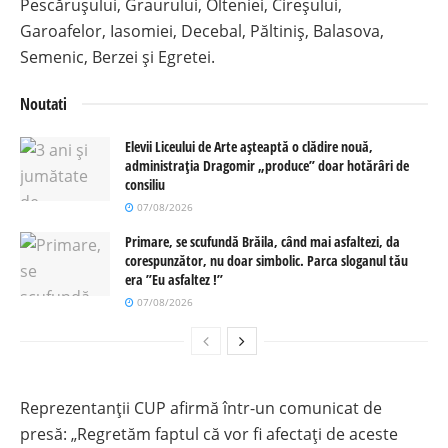
Pescărușului, Graurului, Olteniei, Cireșului,
Garoafelor, Iasomiei, Decebal, Păltiniș, Balasova,
Semenic, Berzei și Egretei.
Noutati
Elevii Liceului de Arte așteaptă o clădire nouă,
administrația Dragomir „produce” doar hotărâri de
consiliu
07/08/2026
Primare, se scufundă Brăila, când mai asfaltezi, da
corespunzător, nu doar simbolic. Parca sloganul tău
era ”Eu asfaltez !”
07/08/2026
Reprezentanții CUP afirmă într-un comunicat de
presă: „Regretăm faptul că vor fi afectați de aceste