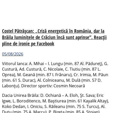
Costel Pătrășcan: „Criză energetică în România, dar la
Brăila luminițele de Crăciun încă sunt aprinse”. Reacții
pline de ironie pe Facebook
05/08/2026
Viitorul Ianca: A. Mihai – I. Lungu (min. 87 Al. Pădureț), G.
Custură, Ad. Custură, C. Nicolaie, C. Tiutiu (min. 87 L.
Oprea), M. Geană (min. 87 I. Frânaru), Cr. Irimia, M. Păun
(min. 61 S. Durac), Al. Colniceanu, M. Dulă (min. 57 D.
Labonțu). Director sportiv: Cosmin Necoară
Dacia Unirea Brăila: D. Ochiană – A. Eloh, Șt. Sava; Eric
Igwe, L. Boroditenco, M. Baștiurea (min. 61 Kayalik Altay),
Koko Dedan, I. Oniciu, S. Răileanu (min. 75 S. Turcu), Al.
Duțu (min. 75 A. Marcu), P. Bizeta (min. 85 A. Stoian).