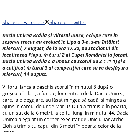
Share on Facebook
Share on Twitter
Dacia Unirea Brăila și Viitorul Ianca, echipe care în
sezonul trecut au evoluat în Liga a 3-a, s-au întâlnit
miercuri, 7 august, de la ora 17.30, pe stadionul din
localitatea Plopu, în turul 2 al Cupei României la fotbal.
Dacia Unirea Brăila s-a impus cu scorul de 2-1 (1-1) și s-
a calificat în turul 3 al competiției care se va desfășura
miercuri, 14 august.
Viitorul Ianca a deschis scorul în minutul 8 după o
greșeală în lanț a fundașilor centrali de la Dacia Unirea,
care, la o degajare, au lăsat mingea să cadă, și mingea a
ajuns în careu, de unde Marius Dulă a trimis-o în poartă,
cu un șut de la 6 metri, la colțul lung. În minutul 44, Dacia
Unirea a egalat un corner executat de Oniciu, iar Atche
Eloh a trimis cu capul din 6 metri în poarta celor de la