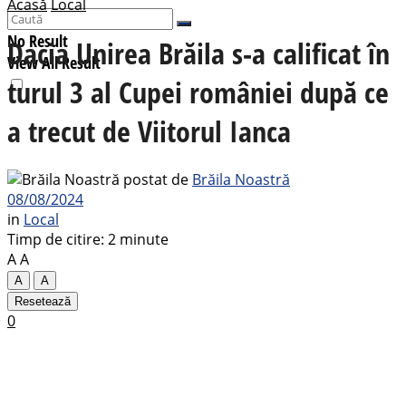
Acasă
Local
No Result
Dacia Unirea Brăila s-a calificat în
View All Result
turul 3 al Cupei româniei după ce
a trecut de Viitorul Ianca
postat de
Brăila Noastră
08/08/2024
in
Local
Timp de citire: 2 minute
A
A
A
A
Resetează
0