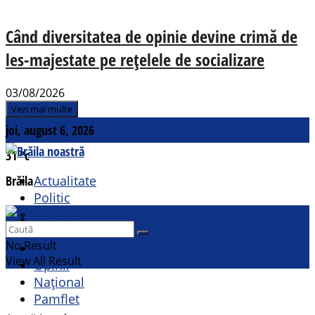
Când diversitatea de opinie devine crimă de
les-majestate pe rețelele de socializare
03/08/2026
Vezi mai multe
joi, august 6, 2026
31
°c
Brăila
Actualitate
Politic
Social
Contact
Sport
No Result
Cultural
View All Result
Opinii
Național
Pamflet