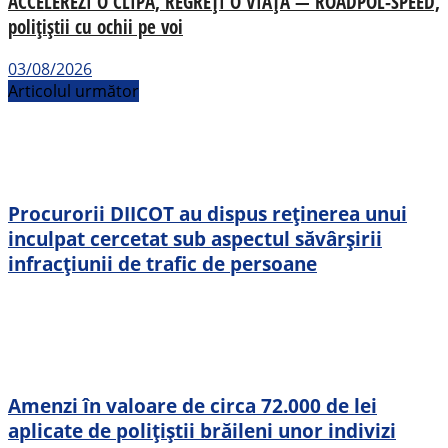
ACCELEREZI O CLIPĂ, REGREȚI O VIAȚĂ — ROADPOL-SPEED,
polițiștii cu ochii pe voi
03/08/2026
Articolul următor
Procurorii DIICOT au dispus reținerea unui
inculpat cercetat sub aspectul săvârșirii
infracțiunii de trafic de persoane
Amenzi în valoare de circa 72.000 de lei
aplicate de polițiștii brăileni unor indivizi