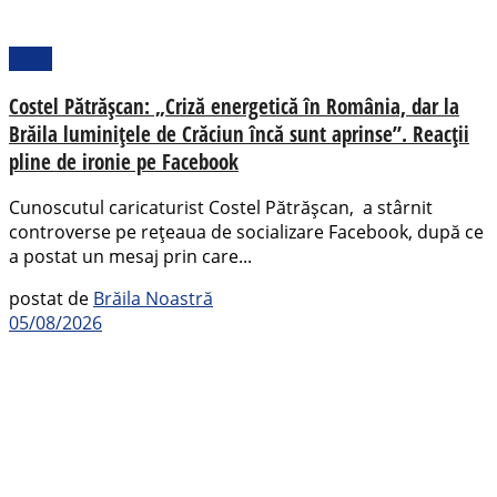
Local
Costel Pătrășcan: „Criză energetică în România, dar la
Brăila luminițele de Crăciun încă sunt aprinse”. Reacții
pline de ironie pe Facebook
Cunoscutul caricaturist Costel Pătrășcan, a stârnit
controverse pe rețeaua de socializare Facebook, după ce
a postat un mesaj prin care...
postat de
Brăila Noastră
05/08/2026