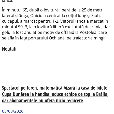
Ianca.
În minutul 65, după o lovitură liberă de la 25 de metri
lateral stânga, Oniciu a centrat la colțul lung și Eloh,
cu capul. a marcat pentru 1-2. Viitorul Ianca a marcat în
minutul 90+3, la o lovitură liberă executată de Irimia, dar
golul a fost anulat pe motiv de offsaid la Postolea, care
se afla în fața portarului Ochiană, pe traiectoria mingii.
Noutati
Spectacol pe teren, matematică bizară la casa de bilete:
Cupa Dunărea la handbal aduce echipe de top la Brăila,
dar abonamentele nu oferă nicio reducere
05/08/2026