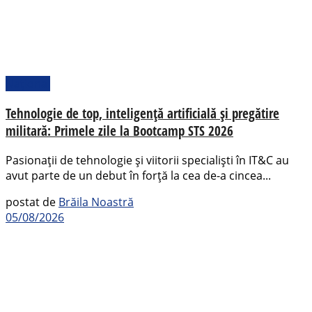
Național
Tehnologie de top, inteligență artificială și pregătire
militară: Primele zile la Bootcamp STS 2026
Pasionații de tehnologie și viitorii specialiști în IT&C au
avut parte de un debut în forță la cea de-a cincea...
postat de
Brăila Noastră
05/08/2026