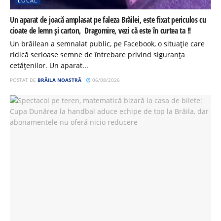
LOCAL
Un aparat de joacă amplasat pe faleza Brăilei, este fixat periculos cu
cioate de lemn și carton, Dragomire, vezi că este în curtea ta !!
Un brăilean a semnalat public, pe Facebook, o situație care
ridică serioase semne de întrebare privind siguranța
cetățenilor. Un aparat...
POSTAT DE
BRĂILA NOASTRĂ
06/08/2026