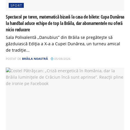
SPORT
Spectacol pe teren, matematică bizară la casa de bilete: Cupa Dunărea
la handbal aduce echipe de top la Brăila, dar abonamentele nu oferă
nicio reducere
Sala Polivalentă „Danubius” din Brăila se pregătește să
găzduiască Ediția a X-a a Cupei Dunărea, un turneu amical
de tradiție...
POSTAT DE
BRĂILA NOASTRĂ
05/08/2026