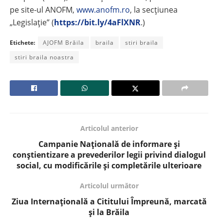
pe site-ul ANOFM,
www.anofm.ro
, la secțiunea
„Legislație” (
https://bit.ly/4aFlXNR
.)
Etichete:
AJOFM Brăila
braila
stiri braila
stiri braila noastra
Articolul anterior
Campanie Națională de informare şi
conștientizare a prevederilor legii privind dialogul
social, cu modificările şi completările ulterioare
Articolul următor
Ziua Internațională a Cititului Împreună, marcată
și la Brăila