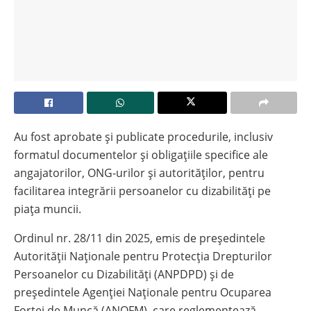
Au fost aprobate și publicate procedurile, inclusiv
formatul documentelor și obligațiile specifice ale
angajatorilor, ONG-urilor și autorităților, pentru
facilitarea integrării persoanelor cu dizabilități pe
piața muncii.
Ordinul nr. 28/11 din 2025, emis de președintele
Autorității Naționale pentru Protecția Drepturilor
Persoanelor cu Dizabilități (ANPDPD) și de
președintele Agenției Naționale pentru Ocuparea
Forței de Muncă (ANOFM), care reglementează