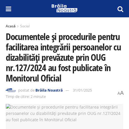
Acasă
Social
Documentele și procedurile pentru
facilitarea integrării persoanelor cu
dizabilități prevăzute prin OUG
nr.127/2024 au fost publicate în
Monitorul Oficial
postat de
Brăila Noastră
31/01/2025
A
A
Timp de citire: 2 minute