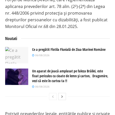
aplicarea prevederilor art. 78 alin. (2²)-(2⁴) din Legea
nr. 448/2006 privind protecția și promovarea
drepturilor persoanelor cu dizabilități, a fost publicat
Monitorul Oficial nr.68 din 28.01.2025.
Noutati
Ce a pregătit Flotila Fluvială de Ziua Marinei Române
06/08/2026
Un aparat de joacă amplasat pe faleza Brăilei, este
fixat periculos cu cioate de lemn și carton, Dragomire,
vezi că este în curtea ta !!
06/08/2026
Potrivit prevederilor legale, entitățile publice și private