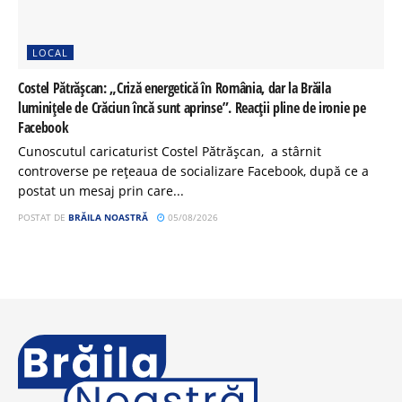
LOCAL
Costel Pătrășcan: „Criză energetică în România, dar la Brăila
luminițele de Crăciun încă sunt aprinse”. Reacții pline de ironie pe
Facebook
Cunoscutul caricaturist Costel Pătrășcan, a stârnit
controverse pe rețeaua de socializare Facebook, după ce a
postat un mesaj prin care...
POSTAT DE
BRĂILA NOASTRĂ
05/08/2026