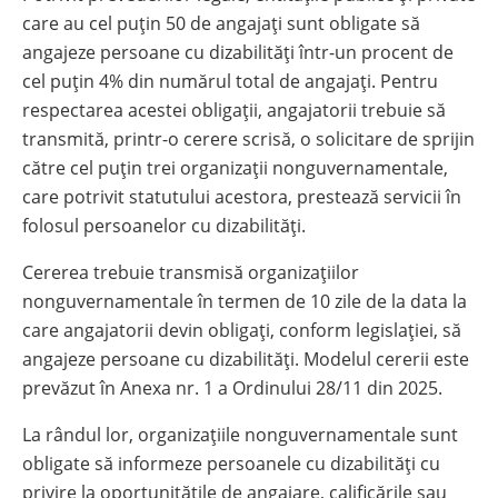
care au cel puțin 50 de angajați sunt obligate să
angajeze persoane cu dizabilități într-un procent de
cel puțin 4% din numărul total de angajați. Pentru
respectarea acestei obligații, angajatorii trebuie să
transmită, printr-o cerere scrisă, o solicitare de sprijin
către cel puțin trei organizații nonguvernamentale,
care potrivit statutului acestora, prestează servicii în
folosul persoanelor cu dizabilități.
Cererea trebuie transmisă organizațiilor
nonguvernamentale în termen de 10 zile de la data la
care angajatorii devin obligați, conform legislației, să
angajeze persoane cu dizabilități. Modelul cererii este
prevăzut în Anexa nr. 1 a Ordinului 28/11 din 2025.
La rândul lor, organizațiile nonguvernamentale sunt
obligate să informeze persoanele cu dizabilități cu
privire la oportunitățile de angajare, calificările sau