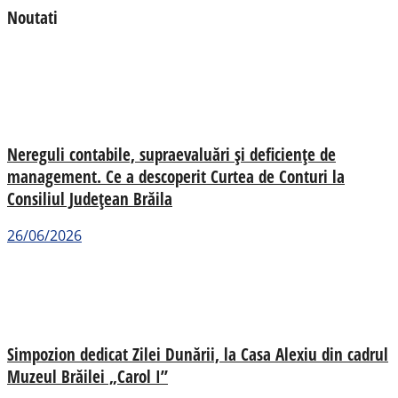
Noutati
Nereguli contabile, supraevaluări și deficiențe de
management. Ce a descoperit Curtea de Conturi la
Consiliul Județean Brăila
26/06/2026
Simpozion dedicat Zilei Dunării, la Casa Alexiu din cadrul
Muzeul Brăilei „Carol I”