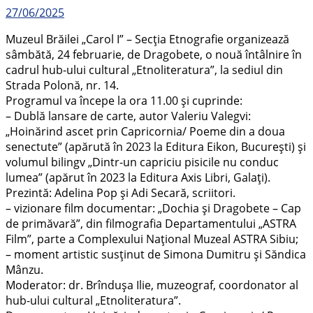
27/06/2025
Muzeul Brăilei „Carol I” – Secția Etnografie organizează
sâmbătă, 24 februarie, de Dragobete, o nouă întâlnire în
cadrul hub-ului cultural „Etnoliteratura”, la sediul din
Strada Polonă, nr. 14.
Programul va începe la ora 11.00 și cuprinde:
– Dublă lansare de carte, autor Valeriu Valegvi:
„Hoinărind ascet prin Capricornia/ Poeme din a doua
senectute” (apărută în 2023 la Editura Eikon, București) și
volumul bilingv „Dintr-un capriciu pisicile nu conduc
lumea” (apărut în 2023 la Editura Axis Libri, Galați).
Prezintă: Adelina Pop și Adi Secară, scriitori.
– vizionare film documentar: „Dochia și Dragobete – Cap
de primăvară”, din filmografia Departamentului „ASTRA
Film”, parte a Complexului Național Muzeal ASTRA Sibiu;
– moment artistic susținut de Simona Dumitru și Săndica
Mânzu.
Moderator: dr. Brîndușa Ilie, muzeograf, coordonator al
hub-ului cultural „Etnoliteratura”.