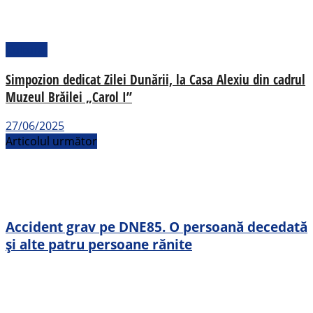
Cultural
Simpozion dedicat Zilei Dunării, la Casa Alexiu din cadrul
Muzeul Brăilei „Carol I”
27/06/2025
Articolul următor
Accident grav pe DNE85. O persoană decedată
și alte patru persoane rănite