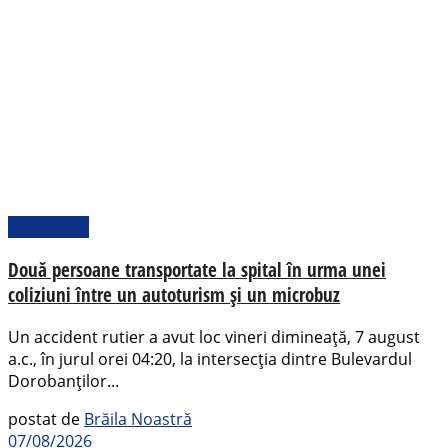
Actualitate
Două persoane transportate la spital în urma unei
coliziuni între un autoturism și un microbuz
Un accident rutier a avut loc vineri dimineață, 7 august
a.c., în jurul orei 04:20, la intersecția dintre Bulevardul
Dorobanților...
postat de
Brăila Noastră
07/08/2026