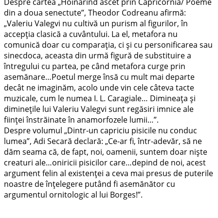
Despre cartea „Hoinărind ascet prin Capricornia/ Poeme
din a doua senectute”, Theodor Codreanu afirmă:
„Valeriu Valegvi nu cultivă un purism al figurilor, în
accepția clasică a cuvântului. La el, metafora nu
comunică doar cu comparația, ci și cu personificarea sau
sinecdoca, aceasta din urmă figură de substituire a
întregului cu partea, pe când metafora curge prin
asemănare…Poetul merge însă cu mult mai departe
decât ne imaginăm, acolo unde vin cele câteva tacte
muzicale, cum le numea I. L. Caragiale… Dimineața și
diminețile lui Valeriu Valegvi sunt regăsiri imnice ale
ființei înstrăinate în anamorfozele lumii…”.
Despre volumul „Dintr-un capriciu pisicile nu conduc
lumea”, Adi Secară declară: „Ce-ar fi, într-adevăr, să ne
dăm seama că, de fapt, noi, oamenii, suntem doar niște
creaturi ale…oniricii pisicilor care…depind de noi, acest
argument felin al existenței a ceva mai presus de puterile
noastre de înțelegere putând fi asemănător cu
argumentul ornitologic al lui Borges!”.