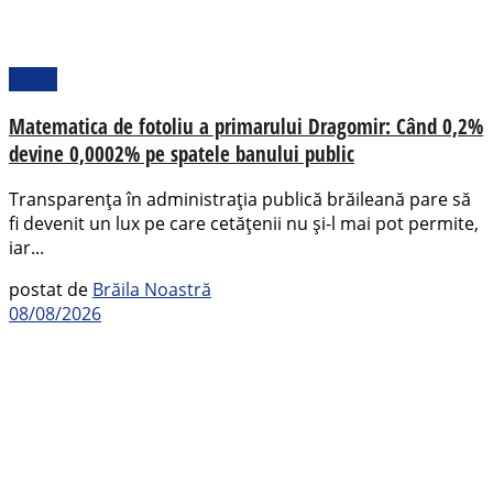
Opinii
Matematica de fotoliu a primarului Dragomir: Când 0,2%
devine 0,0002% pe spatele banului public
Transparența în administrația publică brăileană pare să
fi devenit un lux pe care cetățenii nu și-l mai pot permite,
iar...
postat de
Brăila Noastră
08/08/2026