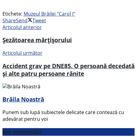
Etichete:
Muzeul Brăilei "Carol I"
Share
Send
Tweet
Articolul anterior
Șezătoarea mărțișorului
Articolul următor
Accident grav pe DNE85. O persoană decedată
și alte patru persoane rănite
Brăila Noastră
Punem sub lupă subiectele delicate care contează cu
adevărat pentru voi
Alte recomandări