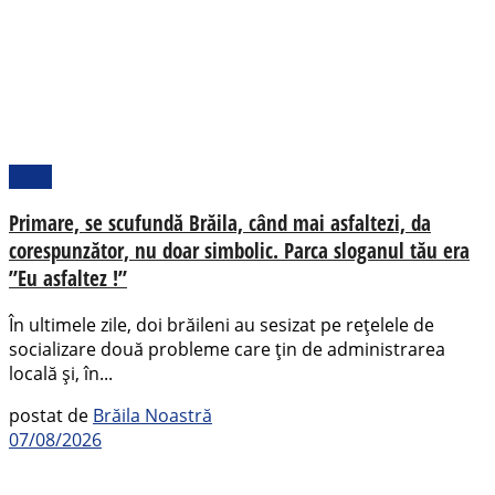
Local
Primare, se scufundă Brăila, când mai asfaltezi, da
corespunzător, nu doar simbolic. Parca sloganul tău era
”Eu asfaltez !”
În ultimele zile, doi brăileni au sesizat pe rețelele de
socializare două probleme care țin de administrarea
locală și, în...
postat de
Brăila Noastră
07/08/2026