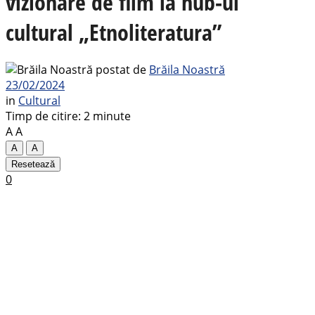
vizionare de film la hub-ul
cultural „Etnoliteratura”
postat de
Brăila Noastră
23/02/2024
in
Cultural
Timp de citire: 2 minute
A
A
A
A
Resetează
0