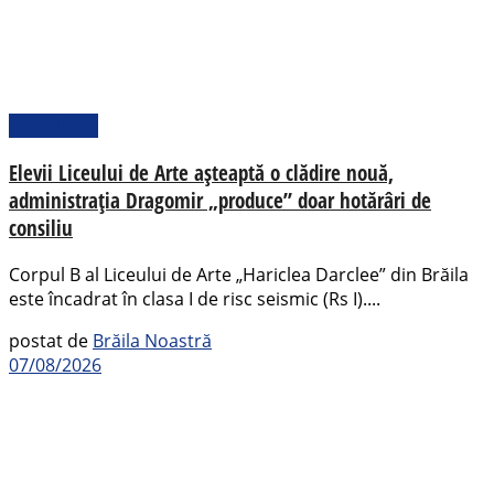
Actualitate
Elevii Liceului de Arte așteaptă o clădire nouă,
administrația Dragomir „produce” doar hotărâri de
consiliu
Corpul B al Liceului de Arte „Hariclea Darclee” din Brăila
este încadrat în clasa I de risc seismic (Rs I)....
postat de
Brăila Noastră
07/08/2026