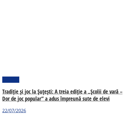
Cultural
Tradiție și joc la Șuțești: A treia ediție a „Școlii de vară –
Dor de joc popular” a adus împreună sute de elevi
22/07/2026