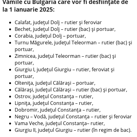
Vămile cu Bulgaria care vor fi desființate de
la 1 ianuarie 2025:
Calafat, judeţul Dolj – rutier și feroviar
Bechet, judeţul Dolj – rutier (bac) și portuar,
Corabia, judeţul Dolj – portuar,
Turnu Măgurele, judeţul Teleorman – rutier (bac) și
portuar,
Zimnicea, judeţul Teleorman – rutier (bac) și
portuar,
Giurgiu I, judeţul Giurgiu – rutier, feroviat și
portuar,
Oltenița, judeţul Călăraşi – portuar,
Călărași, judeţul Călăraşi – rutier (bac) și portuar,
Ostrov, judeţul Constanţa – rutier,
Lipnița, judeţul Constanţa – rutier,
Dobromir, judeţul Constanţa – rutier,
Negru – Vodă, judeţul Constanţa – rutier și feroviar
Vama Veche, judeţul Constanţa– rutier,
Giurgiu II, judeţul Giurgiu – rutier (în regim de bac).