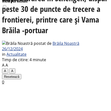
View All Result
peste 30 de puncte de trecere a
frontierei, printre care și Vama
Brăila -portuar
postat de
Brăila Noastră
26/12/2024
in
Actualitate
Timp de citire: 4 minute
A
A
A
A
Resetează
0