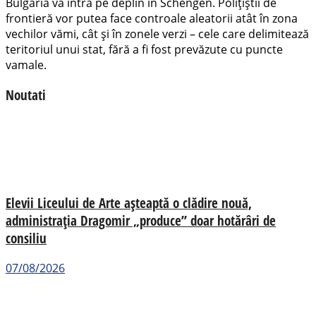
Bulgaria va intra pe deplin în Schengen. Polițiștii de
frontieră vor putea face controale aleatorii atât în zona
vechilor vămi, cât și în zonele verzi – cele care delimitează
teritoriul unui stat, fără a fi fost prevăzute cu puncte
vamale.
Noutati
Elevii Liceului de Arte așteaptă o clădire nouă,
administrația Dragomir „produce” doar hotărâri de
consiliu
07/08/2026