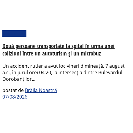
Actualitate
Două persoane transportate la spital în urma unei
coliziuni între un autoturism și un microbuz
Un accident rutier a avut loc vineri dimineață, 7 august
a.c., în jurul orei 04:20, la intersecția dintre Bulevardul
Dorobanților...
postat de
Brăila Noastră
07/08/2026