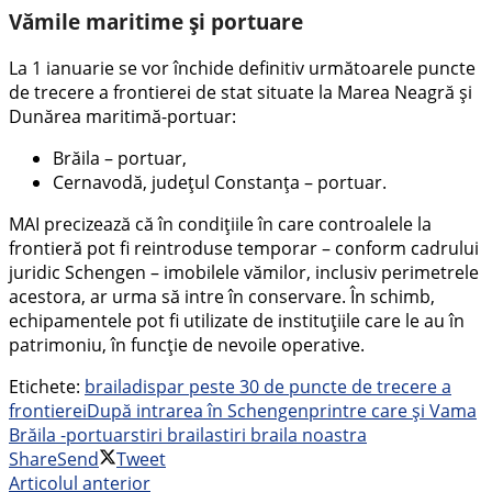
Vămile maritime și portuare
La 1 ianuarie se vor închide definitiv următoarele puncte
de trecere a frontierei de stat situate la Marea Neagră și
Dunărea maritimă-portuar:
Brăila – portuar,
Cernavodă, judeţul Constanţa – portuar.
MAI precizează că în condițiile în care controalele la
frontieră pot fi reintroduse temporar – conform cadrului
juridic Schengen – imobilele vămilor, inclusiv perimetrele
acestora, ar urma să intre în conservare. În schimb,
echipamentele pot fi utilizate de instituțiile care le au în
patrimoniu, în funcție de nevoile operative.
Etichete:
braila
dispar peste 30 de puncte de trecere a
frontierei
După intrarea în Schengen
printre care și Vama
Brăila -portuar
stiri braila
stiri braila noastra
Share
Send
Tweet
Articolul anterior