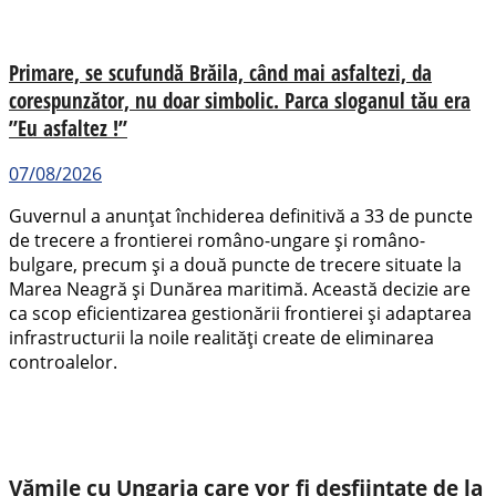
Primare, se scufundă Brăila, când mai asfaltezi, da
corespunzător, nu doar simbolic. Parca sloganul tău era
”Eu asfaltez !”
07/08/2026
Guvernul a anunțat închiderea definitivă a 33 de puncte
de trecere a frontierei româno-ungare și româno-
bulgare, precum și a două puncte de trecere situate la
Marea Neagră și Dunărea maritimă. Această decizie are
ca scop eficientizarea gestionării frontierei și adaptarea
infrastructurii la noile realități create de eliminarea
controalelor.
Vămile cu Ungaria care vor fi desființate de la