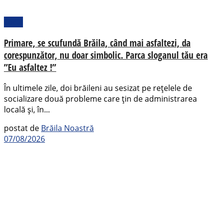
Local
Primare, se scufundă Brăila, când mai asfaltezi, da
corespunzător, nu doar simbolic. Parca sloganul tău era
”Eu asfaltez !”
În ultimele zile, doi brăileni au sesizat pe rețelele de
socializare două probleme care țin de administrarea
locală și, în...
postat de
Brăila Noastră
07/08/2026