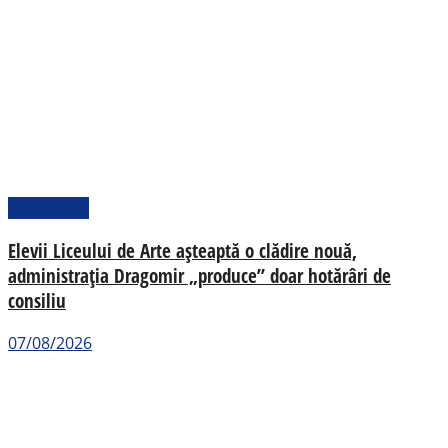
Actualitate
Elevii Liceului de Arte așteaptă o clădire nouă,
administrația Dragomir „produce” doar hotărâri de
consiliu
07/08/2026