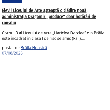
Elevii Liceului de Arte așteaptă o clădire nouă,
administrația Dragomir „produce” doar hotărâri de
consiliu
Corpul B al Liceului de Arte „Hariclea Darclee” din Brăila
este încadrat în clasa I de risc seismic (Rs I)....
postat de
Brăila Noastră
07/08/2026