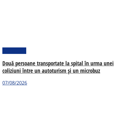
Actualitate
Două persoane transportate la spital în urma unei
coliziuni între un autoturism și un microbuz
07/08/2026