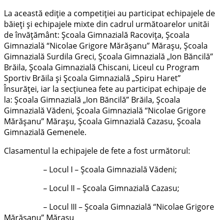
La această ediție a competiției au participat echipajele de
băieți și echipajele mixte din cadrul următoarelor unităi
de învățământ: Școala Gimnazială Racovița, Școala
Gimnazială “Nicolae Grigore Mărășanu” Mărașu, Școala
Gimnazială Surdila Greci, Școala Gimnazială „Ion Băncilă”
Brăila, Școala Gimnazială Chiscani, Liceul cu Program
Sportiv Brăila și Școala Gimnazială „Spiru Haret”
Însurăței, iar la secțiunea fete au participat echipaje de
la: Școala Gimnazială „Ion Băncilă” Brăila, Școala
Gimnazială Vădeni, Școala Gimnazială “Nicolae Grigore
Mărășanu” Mărașu, Școala Gimnazială Cazasu, Școala
Gimnazială Gemenele.
Clasamentul la echipajele de fete a fost următorul:
– Locul I – Școala Gimnazială Vădeni;
– Locul II – Școala Gimnazială Cazasu;
– Locul III – Școala Gimnazială “Nicolae Grigore
Mărășanu” Mărașu