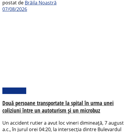
postat de
Brăila Noastră
07/08/2026
Actualitate
Două persoane transportate la spital în urma unei
coliziuni între un autoturism și un microbuz
Un accident rutier a avut loc vineri dimineață, 7 august
a.c., în jurul orei 04:20, la intersecția dintre Bulevardul