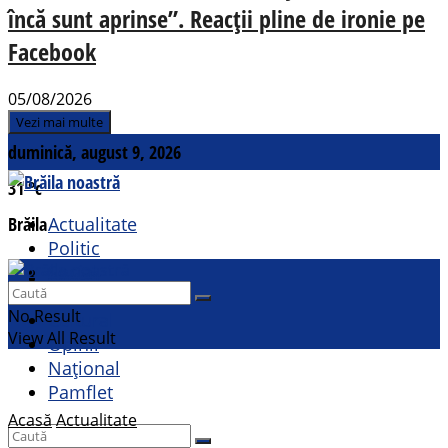
încă sunt aprinse”. Reacții pline de ironie pe
Facebook
05/08/2026
Vezi mai multe
duminică, august 9, 2026
31
°c
Brăila
Actualitate
Politic
Social
Contact
Sport
No Result
Cultural
View All Result
Opinii
Național
Pamflet
Acasă
Actualitate