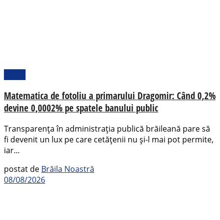
Opinii
Matematica de fotoliu a primarului Dragomir: Când 0,2%
devine 0,0002% pe spatele banului public
Transparența în administrația publică brăileană pare să
fi devenit un lux pe care cetățenii nu și-l mai pot permite,
iar...
postat de
Brăila Noastră
08/08/2026