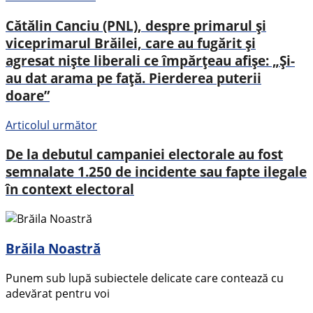
Cătălin Canciu (PNL), despre primarul și
viceprimarul Brăilei, care au fugărit și
agresat niște liberali ce împărțeau afișe: „Și-
au dat arama pe față. Pierderea puterii
doare”
Articolul următor
De la debutul campaniei electorale au fost
semnalate 1.250 de incidente sau fapte ilegale
în context electoral
Brăila Noastră
Punem sub lupă subiectele delicate care contează cu
adevărat pentru voi