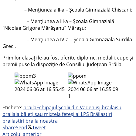
– Menţiunea a II-a – Şcoala Gimnazială Chiscani;
– Menţiunea a III-a – Şcoala Gimnazială
“Nicolae Grigore Mărășanu” Mărașu;
– Menţiunea a IV-a – Școala Gimnazială Surdila
Greci.
Primilor clasați le-au fost oferite diplome, medalii, cupe și
premii puse la dispoziție de Consiliul Județean Brăila.
Etichete:
braila
Echipajul Școlii din Vădeni
isj braila
isu
braila
la băieți sau mixte
la fete
și al LPS Brăila
stiri
braila
stiri braila noastra
Share
Send
Tweet
Articolul anterior