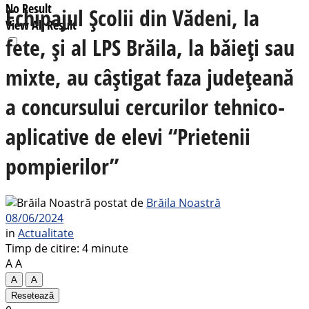
No Result
Echipajul Școlii din Vădeni, la
View All Result
fete, și al LPS Brăila, la băieți sau
mixte, au câștigat faza județeană
a concursului cercurilor tehnico-
aplicative de elevi “Prietenii
pompierilor”
postat de
Brăila Noastră
08/06/2024
in
Actualitate
Timp de citire: 4 minute
A
A
A
A
Resetează