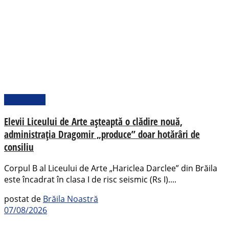
Actualitate
Elevii Liceului de Arte așteaptă o clădire nouă,
administrația Dragomir „produce” doar hotărâri de
consiliu
Corpul B al Liceului de Arte „Hariclea Darclee” din Brăila
este încadrat în clasa I de risc seismic (Rs I)....
postat de
Brăila Noastră
07/08/2026