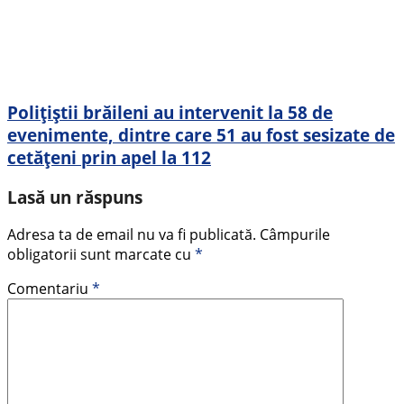
Polițiștii brăileni au intervenit la 58 de
evenimente, dintre care 51 au fost sesizate de
cetățeni prin apel la 112
Lasă un răspuns
Adresa ta de email nu va fi publicată.
Câmpurile
obligatorii sunt marcate cu
*
Comentariu
*