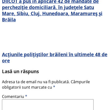
DIICOT a pus în aplicare 42 de mandate de
percheziție domiciliară, în județele Satu
Mare, Sibiu, Cluj, Hunedoara, Maramureș și
Brăila
Acțiunile polițiștilor brăileni în ultimele 48 de
ore
Lasă un răspuns
Adresa ta de email nu va fi publicată.
Câmpurile
obligatorii sunt marcate cu
*
Comentariu
*