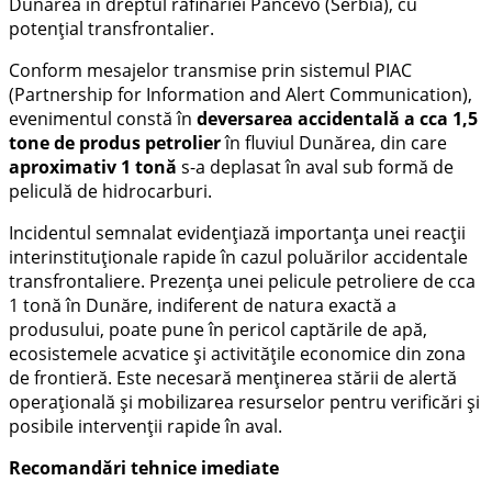
Dunărea în dreptul rafinăriei Pancevo (Serbia), cu
potențial transfrontalier.
Conform mesajelor transmise prin sistemul PIAC
(Partnership for Information and Alert Communication),
evenimentul constă în
deversarea accidentală a cca 1,5
tone de produs petrolier
în fluviul Dunărea, din care
aproximativ 1 tonă
s-a deplasat în aval sub formă de
peliculă de hidrocarburi.
Incidentul semnalat evidențiază importanța unei reacții
interinstituționale rapide în cazul poluărilor accidentale
transfrontaliere. Prezența unei pelicule petroliere de cca
1 tonă în Dunăre, indiferent de natura exactă a
produsului, poate pune în pericol captările de apă,
ecosistemele acvatice și activitățile economice din zona
de frontieră. Este necesară menținerea stării de alertă
operațională și mobilizarea resurselor pentru verificări și
posibile intervenții rapide în aval.
Recomandări tehnice imediate