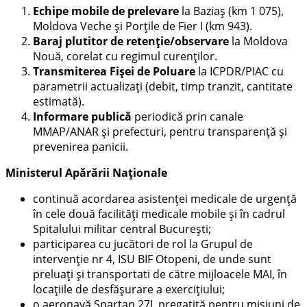
Echipe mobile de prelevare
la Baziaș (km 1 075),
Moldova Veche și Porțile de Fier I (km 943).
Baraj plutitor de retenție/observare
la Moldova
Nouă, corelat cu regimul curenților.
Transmiterea Fișei de Poluare
la ICPDR/PIAC cu
parametrii actualizați (debit, timp tranzit, cantitate
estimată).
Informare publică
periodică prin canale
MMAP/ANAR și prefecturi, pentru transparență și
prevenirea panicii.
Ministerul Apărării Naționale
continuă acordarea asistenței medicale de urgență
în cele două facilități medicale mobile și în cadrul
Spitalului militar central București;
participarea cu jucători de rol la Grupul de
intervenție nr 4, ISU BIF Otopeni, de unde sunt
preluați și transportati de către mijloacele MAI, în
locațiile de desfășurare a exercițiului;
o aeronavă Spartan 27J, pregatită pentru misiuni de