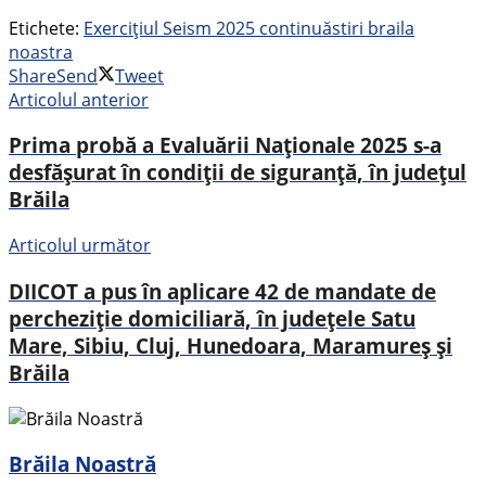
Etichete:
Exercițiul Seism 2025 continuă
stiri braila
noastra
Share
Send
Tweet
Articolul anterior
Prima probă a Evaluării Naționale 2025 s-a
desfășurat în condiții de siguranță, în județul
Brăila
Articolul următor
DIICOT a pus în aplicare 42 de mandate de
percheziție domiciliară, în județele Satu
Mare, Sibiu, Cluj, Hunedoara, Maramureș și
Brăila
Brăila Noastră