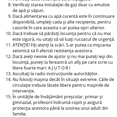
Verificaţi starea instalaţiei de gaz doar cu emulsie
de apă şi săpun.
Dacă alimentarea cu apă curentă este în continuare
disponibilă, umpleţi cada şi alte recipiente, pentru
cazurile în care aceasta s-ar putea opri ulterior.
Dacă trebuie să părăsiţi locuinţa pentru că nu mai
este sigură, nu uitaţi să vă luaţi rucsacul de urgenţă.
ATENŢIE! Fiţi atenţi la scări. S-ar putea ca mişcarea
seismică să fi afectat rezistenţa acestora.
Dacă aveţi nevoie de ajutor şi nu mai puteţi ieşi din
locuinţă, puneţi la fereastră un afiş pe care scrie cu
litere foarte mari: A J U T O R !
Ascultaţi la radio instrucţiunile autorităţilor.
Nu folosiţi maşina decât în situaţii extreme. Căile de
circulaţie trebuie lăsate libere pentru maşinile de
intervenţie.
În unităţile de învăţământ preşcolar, primar şi
gimnazial, profesorii îndrumă copiii şi asigură
protecţia acestora până la sosirea unui adult din
familie.