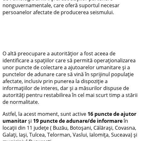
nonguvernamentale, care oferă suportul necesar
persoanelor afectate de producerea seismului.
O altă preocupare a autoritățior a fost aceea de
identificare a spațiilor care să permită operaționalizarea
unor puncte de colectare a ajutoarelor umanitare și a
punctelor de adunare care să vină în sprijinul populație
afectate, inclusiv prin punerea la dispoziție a
informațiilor de interes, dar și a măsurilor dispuse de
autorități pentru restabilirea în cel mai scurt timp a stării
de normalitate.
Astfel, la acest moment, sunt active
16 puncte de ajutor
umanitar
și
19 puncte de adunare/de informare
în
locații din 11 județe ( Buzău, Botoșani, Călărași, Covasna,
Galați, Iași, Tulcea, Telorman, Vaslui, Ialomița, Suceava) și