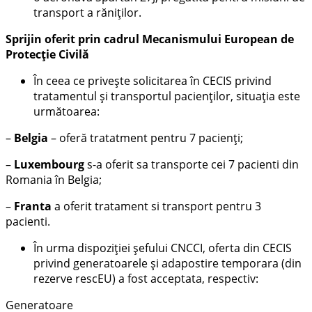
transport a răniților.
Sprijin oferit prin cadrul Mecanismului European de
Protecție Civilă
În ceea ce privește solicitarea în CECIS privind
tratamentul și transportul pacienților, situația este
următoarea:
–
Belgia
– oferă tratatment pentru 7 pacienți;
–
Luxembourg
s-a oferit sa transporte cei 7 pacienti din
Romania în Belgia;
–
Franta
a oferit tratament si transport pentru 3
pacienti.
În urma dispoziției șefului CNCCI, oferta din CECIS
privind generatoarele și adapostire temporara (din
rezerve rescEU) a fost acceptata, respectiv:
Generatoare