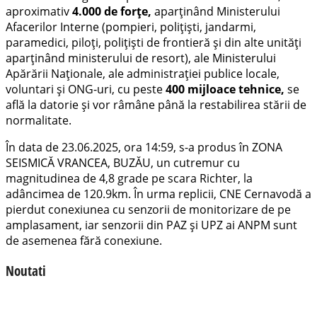
aproximativ
4.000 de forțe,
aparținând Ministerului
Afacerilor Interne (pompieri, polițiști, jandarmi,
paramedici, piloți, polițiști de frontieră și din alte unități
aparținând ministerului de resort), ale Ministerului
Apărării Naționale, ale administrației publice locale,
voluntari și ONG-uri, cu peste
400 mijloace tehnice,
se
află la datorie și vor râmâne până la restabilirea stării de
normalitate.
În data de 23.06.2025, ora 14:59, s-a produs în ZONA
SEISMICĂ VRANCEA, BUZĂU, un cutremur cu
magnitudinea de 4,8 grade pe scara Richter, la
adâncimea de 120.9km. În urma replicii, CNE Cernavodă a
pierdut conexiunea cu senzorii de monitorizare de pe
amplasament, iar senzorii din PAZ și UPZ ai ANPM sunt
de asemenea fără conexiune.
Noutati