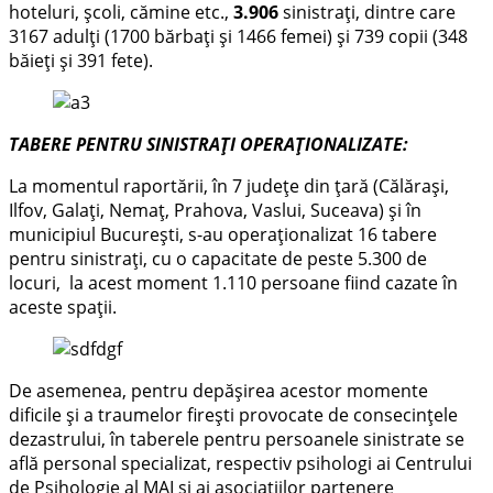
hoteluri, școli, cămine etc.,
3.906
sinistrați, dintre care
3167 adulți (1700 bărbați și 1466 femei) și 739 copii (348
băieți și 391 fete).
TABERE PENTRU SINISTRAȚI OPERAȚIONALIZATE:
La momentul raportării, în 7 județe din țară (Călărași,
Ilfov, Galați, Nemaț, Prahova, Vaslui, Suceava) și în
municipiul București, s-au operaționalizat 16 tabere
pentru sinistrați, cu o capacitate de peste 5.300 de
locuri, la acest moment 1.110 persoane fiind cazate în
aceste spații.
De asemenea, pentru depășirea acestor momente
dificile și a traumelor firești provocate de consecințele
dezastrului, în taberele pentru persoanele sinistrate se
află personal specializat, respectiv psihologi ai Centrului
de Psihologie al MAI și ai asociațiilor partenere