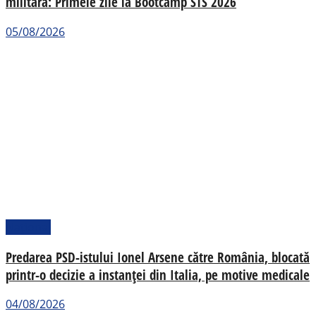
militară: Primele zile la Bootcamp STS 2026
05/08/2026
Național
Predarea PSD-istului Ionel Arsene către România, blocată
printr-o decizie a instanței din Italia, pe motive medicale
04/08/2026