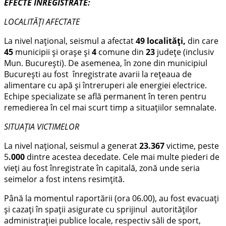
EFECTE ÎNREGISTRATE:
LOCALITĂȚI AFECTATE
La nivel național, seismul a afectat
49 localități,
din care
45
municipii și orașe și
4
comune din
23
județe (inclusiv
Mun. București). De asemenea, în zone din municipiul
București au fost înregistrate avarii la rețeaua de
alimentare cu apă și întreruperi ale energiei electrice.
Echipe specializate se află permanent în teren pentru
remedierea în cel mai scurt timp a situațiilor semnalate.
SITUAȚIA VICTIMELOR
La nivel național, seismul a generat
23.367
victime, peste
5
.000
dintre acestea decedate. Cele mai multe piederi de
vieți au fost înregistrate în capitală, zonă unde seria
seimelor a fost intens resimțită.
Până la momentul raportării (ora 06.00), au fost evacuați
și cazați în spații asigurate cu sprijinul autorităților
administrației publice locale, respectiv săli de sport,