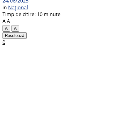
24/06/2025
in
Național
Timp de citire: 10 minute
A
A
A
A
Resetează
0