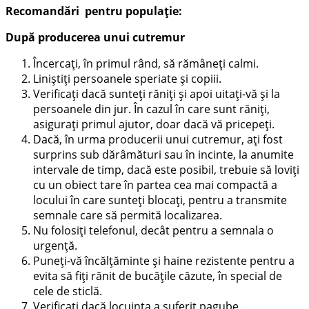
Recomandări pentru populație:
După producerea unui cutremur
Încercaţi, în primul rând, să rămâneţi calmi.
Liniştiţi persoanele speriate şi copiii.
Verificaţi dacă sunteţi răniţi şi apoi uitaţi-vă şi la
persoanele din jur. În cazul în care sunt răniţi,
asiguraţi primul ajutor, doar dacă vă pricepeţi.
Dacă, în urma producerii unui cutremur, aţi fost
surprins sub dărâmături sau în incinte, la anumite
intervale de timp, dacă este posibil, trebuie să loviţi
cu un obiect tare în partea cea mai compactă a
locului în care sunteţi blocaţi, pentru a transmite
semnale care să permită localizarea.
Nu folosiţi telefonul, decât pentru a semnala o
urgenţă.
Puneţi-vă încălţăminte şi haine rezistente pentru a
evita să fiţi rănit de bucăţile căzute, în special de
cele de sticlă.
Verificaţi dacă locuinţa a suferit pagube.