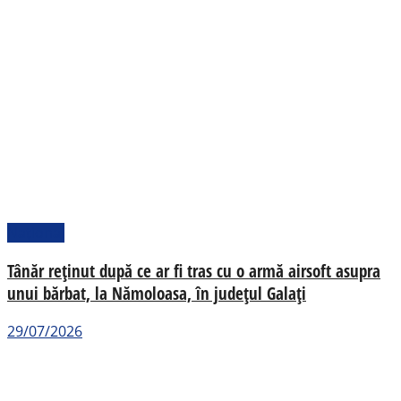
Național
Tânăr reținut după ce ar fi tras cu o armă airsoft asupra
unui bărbat, la Nămoloasa, în județul Galați
29/07/2026