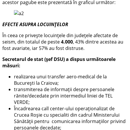
acestor pagube este prezentată în graficul următor:
EFECTE ASUPRA LOCUINȚELOR
În ceea ce privește locuințele din județele afectate de
seism, din totalul de peste
4.000
, 43% dintre acestea au
fost avariate, iar 57% au fost distruse.
Secretarul de stat (șef DSU) a dispus următoarele
măsuri:
realizarea unui transfer aero-medical de la
București la Craiova;
transmiterea de informaţii despre persoanele
rănite/decedate prin intermediul liniei de TEL
VERDE;
Încadrearea call center-ului operaționalizat de
Crucea Roșie cu specialiti din cadrul Ministerului
Sănătății pentru comunicarea informațiilor privind
persoanele decedate;