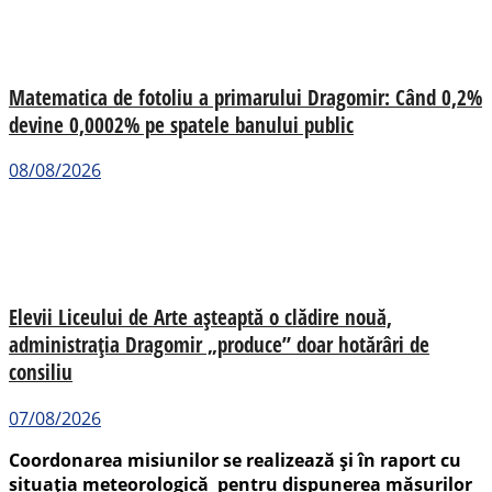
Matematica de fotoliu a primarului Dragomir: Când 0,2%
devine 0,0002% pe spatele banului public
08/08/2026
Elevii Liceului de Arte așteaptă o clădire nouă,
administrația Dragomir „produce” doar hotărâri de
consiliu
07/08/2026
Coordonarea misiunilor se realizează și în raport cu
situația meteorologică pentru dispunerea măsurilor