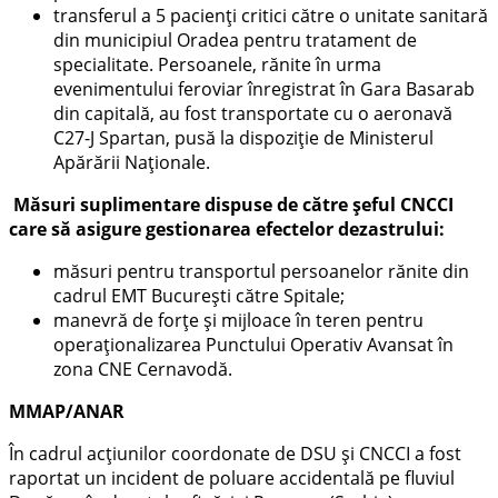
transferul a 5 pacienţi critici către o unitate sanitară
din municipiul Oradea pentru tratament de
specialitate. Persoanele, rănite în urma
evenimentului feroviar înregistrat în Gara Basarab
din capitală, au fost transportate cu o aeronavă
C27-J Spartan, pusă la dispoziție de Ministerul
Apărării Naționale.
Măsuri suplimentare dispuse de către șeful CNCCI
care să asigure gestionarea efectelor dezastrului:
măsuri pentru transportul persoanelor rănite din
cadrul EMT București către Spitale;
manevră de forțe și mijloace în teren pentru
operaționalizarea Punctului Operativ Avansat în
zona CNE Cernavodă.
MMAP/ANAR
În cadrul acțiunilor coordonate de DSU și CNCCI a fost
raportat un incident de poluare accidentală pe fluviul