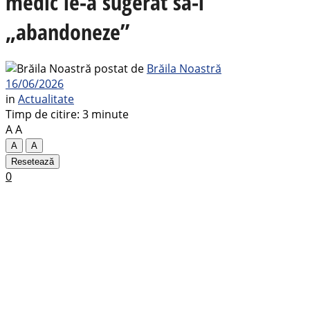
medic le-a sugerat să-l
„abandoneze”
postat de
Brăila Noastră
16/06/2026
in
Actualitate
Timp de citire: 3 minute
A
A
A
A
Resetează
0