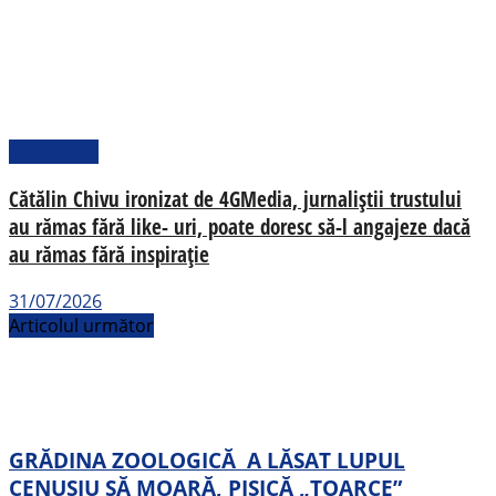
Actualitate
Cătălin Chivu ironizat de 4GMedia, jurnaliștii trustului
au rămas fără like- uri, poate doresc să-l angajeze dacă
au rămas fără inspirație
31/07/2026
Articolul următor
GRĂDINA ZOOLOGICĂ A LĂSAT LUPUL
CENUȘIU SĂ MOARĂ, PISICĂ „TOARCE”