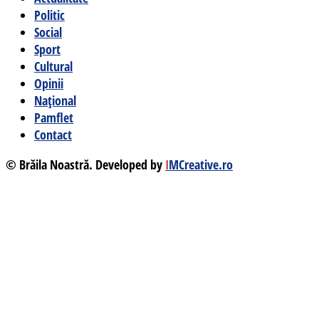
Politic
Social
Sport
Cultural
Opinii
Național
Pamflet
Contact
© Brăila Noastră. Developed by
I
MCreative.ro