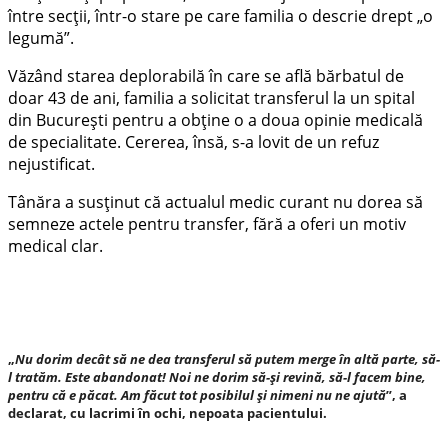
între secții, într-o stare pe care familia o descrie drept „o
legumă”.
Văzând starea deplorabilă în care se află bărbatul de
doar 43 de ani, familia a solicitat transferul la un spital
din București pentru a obține o a doua opinie medicală
de specialitate. Cererea, însă, s-a lovit de un refuz
nejustificat.
Tânăra a susținut că actualul medic curant nu dorea să
semneze actele pentru transfer, fără a oferi un motiv
medical clar.
„
Nu dorim decât să ne dea transferul să putem merge în altă parte, să-
l tratăm. Este abandonat! Noi ne dorim să-și revină, să-l facem bine,
pentru că e păcat. Am făcut tot posibilul și nimeni nu ne ajută
”, a
declarat, cu lacrimi în ochi, nepoata pacientului.