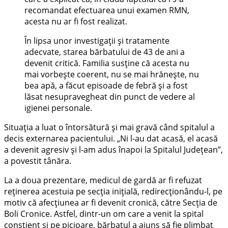
recomandat efectuarea unui examen RMN,
acesta nu ar fi fost realizat.
În lipsa unor investigații și tratamente
adecvate, starea bărbatului de 43 de ani a
devenit critică. Familia susține că acesta nu
mai vorbește coerent, nu se mai hrănește, nu
bea apă, a făcut episoade de febră și a fost
lăsat nesupravegheat din punct de vedere al
igienei personale.
Situația a luat o întorsătură și mai gravă când spitalul a
decis externarea pacientului. „Ni l-au dat acasă, el acasă
a devenit agresiv și l-am adus înapoi la Spitalul Județean”,
a povestit tânăra.
La a doua prezentare, medicul de gardă ar fi refuzat
reținerea acestuia pe secția inițială, redirecționându-l, pe
motiv că afecțiunea ar fi devenit cronică, către Secția de
Boli Cronice. Astfel, dintr-un om care a venit la spital
conștient și pe picioare, bărbatul a ajuns să fie plimbat