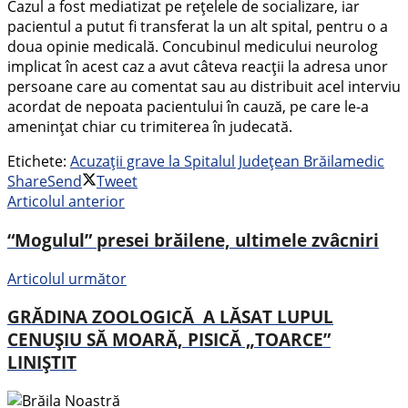
Cazul a fost mediatizat pe rețelele de socializare, iar
pacientul a putut fi transferat la un alt spital, pentru o a
doua opinie medicală. Concubinul medicului neurolog
implicat în acest caz a avut câteva reacții la adresa unor
persoane care au comentat sau au distribuit acel interviu
acordat de nepoata pacientului în cauză, pe care le-a
amenințat chiar cu trimiterea în judecată.
Etichete:
Acuzații grave la Spitalul Județean Brăila
medic
Share
Send
Tweet
Articolul anterior
“Mogulul” presei brăilene, ultimele zvâcniri
Articolul următor
GRĂDINA ZOOLOGICĂ A LĂSAT LUPUL
CENUȘIU SĂ MOARĂ, PISICĂ „TOARCE”
LINIȘTIT