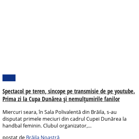
Sport
Spectacol pe teren, sincope pe transmisie de pe youtube.
Prima zi la Cupa Dunărea și nemulțumirile fanilor
Miercuri seara, în Sala Polivalentă din Brăila, s-au
disputat primele meciuri din cadrul Cupei Dunărea la
handbal feminin. Clubul organizator,...
postat de
Brăila Noastră