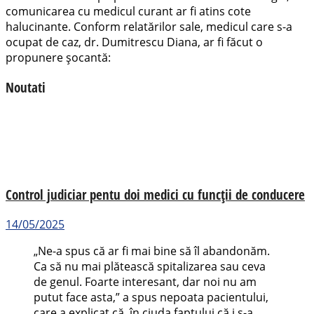
comunicarea cu medicul curant ar fi atins cote
halucinante. Conform relatărilor sale, medicul care s-a
ocupat de caz, dr. Dumitrescu Diana, ar fi făcut o
propunere șocantă:
Noutati
Control judiciar pentu doi medici cu funcții de conducere
14/05/2025
„Ne-a spus că ar fi mai bine să îl abandonăm.
Ca să nu mai plătească spitalizarea sau ceva
de genul. Foarte interesant, dar noi nu am
putut face asta,” a spus nepoata pacientului,
care a explicat că, în ciuda faptului că i s-a