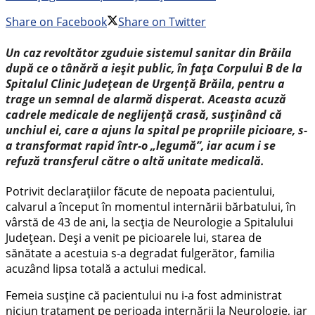
Share on Facebook
Share on Twitter
Un caz revoltător zguduie sistemul sanitar din Brăila
după ce o tânără a ieșit public, în fața Corpului B de la
Spitalul Clinic Județean de Urgență Brăila, pentru a
trage un semnal de alarmă disperat. Aceasta acuză
cadrele medicale de neglijență crasă, susținând că
unchiul ei, care a ajuns la spital pe propriile picioare, s-
a transformat rapid într-o „legumă”, iar acum i se
refuză transferul către o altă unitate medicală.
Potrivit declarațiilor făcute de nepoata pacientului,
calvarul a început în momentul internării bărbatului, în
vârstă de 43 de ani, la secția de Neurologie a Spitalului
Județean. Deși a venit pe picioarele lui, starea de
sănătate a acestuia s-a degradat fulgerător, familia
acuzând lipsa totală a actului medical.
Femeia susține că pacientului nu i-a fost administrat
niciun tratament pe perioada internării la Neurologie, iar