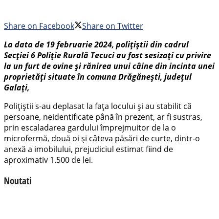
Share on Facebook
Share on Twitter
La data de 19 februarie 2024, polițiștii din cadrul
Secției 6 Poliție Rurală Tecuci au fost sesizați cu privire
la un furt de ovine și rănirea unui câine din incinta unei
proprietăți situate în comuna Drăgănești, județul
Galați,
Polițiștii s-au deplasat la fața locului și au stabilit că
persoane, neidentificate până în prezent, ar fi sustras,
prin escaladarea gardului împrejmuitor de la o
microfermă, două oi și câteva păsări de curte, dintr-o
anexă a imobilului, prejudiciul estimat fiind de
aproximativ 1.500 de lei.
Noutati