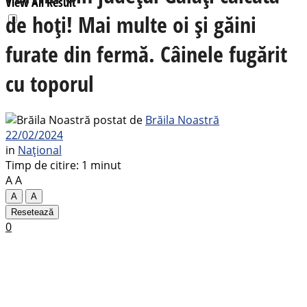
View All Result
de hoţi! Mai multe oi și găini
furate din fermă. Câinele fugărit
cu toporul
postat de
Brăila Noastră
22/02/2024
in
Național
Timp de citire: 1 minut
A
A
A
A
Resetează
0