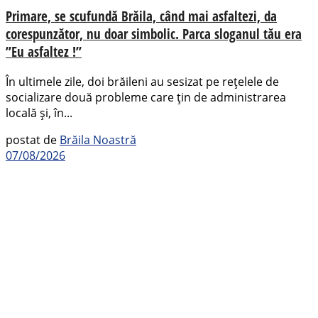
Primare, se scufundă Brăila, când mai asfaltezi, da
corespunzător, nu doar simbolic. Parca sloganul tău era
”Eu asfaltez !”
În ultimele zile, doi brăileni au sesizat pe rețelele de
socializare două probleme care țin de administrarea
locală și, în...
postat de
Brăila Noastră
07/08/2026