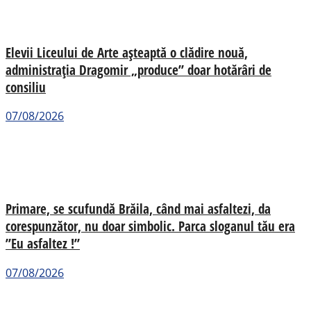
Elevii Liceului de Arte așteaptă o clădire nouă,
administrația Dragomir „produce” doar hotărâri de
consiliu
07/08/2026
Primare, se scufundă Brăila, când mai asfaltezi, da
corespunzător, nu doar simbolic. Parca sloganul tău era
”Eu asfaltez !”
07/08/2026