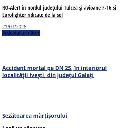
RO-Alert în nordul județului Tulcea și avioane F-16 și
Eurofighter ridicate de la sol
21/07/2026
Articolul următor
Accident mortal pe DN 25, în interiorul
localității Ivești, din județul Galați
Șezătoarea mărțișorului