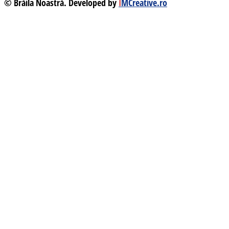
© Brăila Noastră. Developed by
I
MCreative.ro