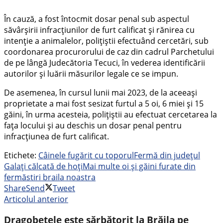
În cauză, a fost întocmit dosar penal sub aspectul
săvârșirii infracțiunilor de furt calificat și rănirea cu
intenție a animalelor, polițiștii efectuând cercetări, sub
coordonarea procurorului de caz din cadrul Parchetului
de pe lângă Judecătoria Tecuci, în vederea identificării
autorilor și luării măsurilor legale ce se impun.
De asemenea, în cursul lunii mai 2023, de la aceeași
proprietate a mai fost sesizat furtul a 5 oi, 6 miei și 15
găini, în urma acesteia, polițiștii au efectuat cercetarea la
fața locului și au deschis un dosar penal pentru
infracțiunea de furt calificat.
Etichete:
Câinele fugărit cu toporul
Fermă din județul
Galaţi călcată de hoţi
Mai multe oi și găini furate din
fermă
stiri braila noastra
Share
Send
Tweet
Articolul anterior
Dragobetele este sărbătorit la Brăila pe