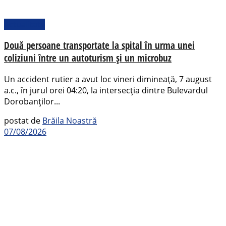
Actualitate
Două persoane transportate la spital în urma unei
coliziuni între un autoturism și un microbuz
Un accident rutier a avut loc vineri dimineață, 7 august
a.c., în jurul orei 04:20, la intersecția dintre Bulevardul
Dorobanților...
postat de
Brăila Noastră
07/08/2026