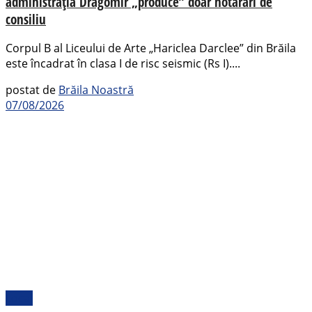
administrația Dragomir „produce” doar hotărâri de
consiliu
Corpul B al Liceului de Arte „Hariclea Darclee” din Brăila
este încadrat în clasa I de risc seismic (Rs I)....
postat de
Brăila Noastră
07/08/2026
Local