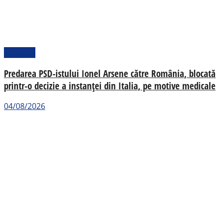
Național
Predarea PSD-istului Ionel Arsene către România, blocată
printr-o decizie a instanței din Italia, pe motive medicale
04/08/2026