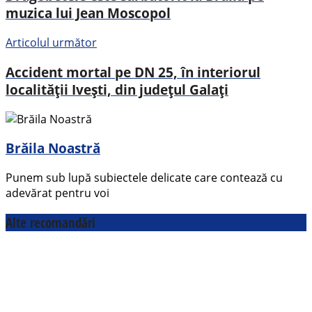
muzica lui Jean Moscopol
Articolul următor
Accident mortal pe DN 25, în interiorul
localității Ivești, din județul Galați
Brăila Noastră
Punem sub lupă subiectele delicate care contează cu
adevărat pentru voi
Alte recomandări